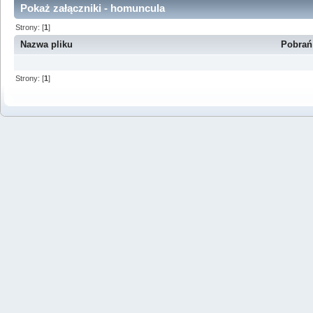
Pokaż załączniki - homuncula
Strony: [
1
]
Nazwa pliku
Pobrań
Strony: [
1
]