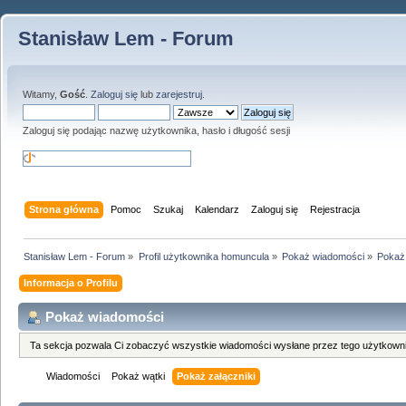
Stanisław Lem - Forum
Witamy,
Gość
.
Zaloguj się
lub
zarejestruj
.
Zaloguj się podając nazwę użytkownika, hasło i długość sesji
Strona główna
Pomoc
Szukaj
Kalendarz
Zaloguj się
Rejestracja
Stanisław Lem - Forum
»
Profil użytkownika homuncula
»
Pokaż wiadomości
»
Pokaż 
Informacja o Profilu
Pokaż wiadomości
Ta sekcja pozwala Ci zobaczyć wszystkie wiadomości wysłane przez tego użytkowni
Wiadomości
Pokaż wątki
Pokaż załączniki