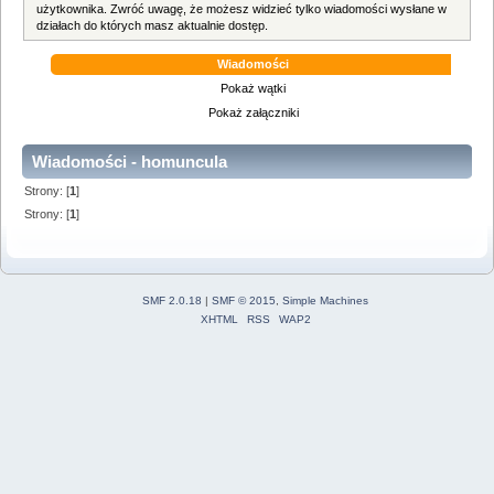
użytkownika. Zwróć uwagę, że możesz widzieć tylko wiadomości wysłane w
działach do których masz aktualnie dostęp.
Wiadomości
Pokaż wątki
Pokaż załączniki
Wiadomości - homuncula
Strony: [
1
]
Strony: [
1
]
SMF 2.0.18
|
SMF © 2015
,
Simple Machines
XHTML
RSS
WAP2