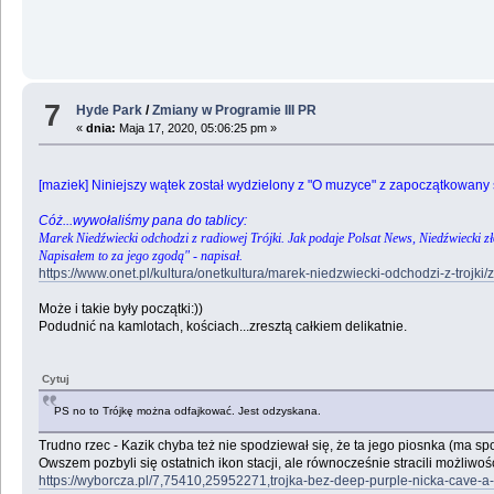
7
Hyde Park
/
Zmiany w Programie III PR
«
dnia:
Maja 17, 2020, 05:06:25 pm »
[maziek] Niniejszy wątek został wydzielony z "O muzyce" z zapoczątkowany 
Cóż...wywołaliśmy pana do tablicy:
Marek Niedźwiecki odchodzi z radiowej Trójki. Jak podaje Polsat News, Niedźwiecki zł
Napisałem to za jego zgodą" - napisał.
https://www.onet.pl/kultura/onetkultura/marek-niedzwiecki-odchodzi-z-trojki
Może i takie były początki:))
Podudnić na kamlotach, kościach...zresztą całkiem delikatnie.
Cytuj
PS no to Trójkę można odfajkować. Jest odzyskana.
Trudno rzec - Kazik chyba też nie spodziewał się, że ta jego piosnka (ma sp
Owszem pozbyli się ostatnich ikon stacji, ale równocześnie stracili możliw
https://wyborcza.pl/7,75410,25952271,trojka-bez-deep-purple-nicka-cave-a