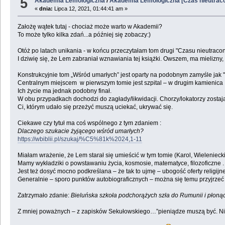
5
Akademia Lemologiczna
/
Akademia Lemologiczna [Czas nieutrac
«
dnia:
Lipca 12, 2021, 01:44:41 am »
Założę wątek tutaj - chociaż może warto w Akademii?
To może tylko kilka zdań...a później się zobaczy:)
Otóż po latach unikania - w końcu przeczytałam tom drugi "Czasu nieutracon
I dziwię się, że Lem zabraniał wznawiania tej książki. Owszem, ma mielizny, 
Konstrukcyjnie tom „Wśród umarłych” jest oparty na podobnym zamyśle jak "
Centralnym miejscem w pierwszym tomie jest szpital – w drugim kamienica . Tu
Ich życie ma jednak podobny finał.
W obu przypadkach dochodzi do zagłady/likwidacji. Chorzy/lokatorzy zostają
Ci, którym udało się przeżyć muszą uciekać, ukrywać się.
Ciekawe czy tytuł ma coś wspólnego z tym zdaniem :
Dlaczego szukacie żyjącego wśród umarłych?
https://wbiblii.pl/szukaj/%C5%81k%2024,1-11
Miałam wrażenie, że Lem starał się umieścić w tym tomie (Karol, Wielenieck
Mamy wykładziki o powstawaniu życia, kosmosie, matematyce, filozoficzne .
Jest też dosyć mocno podkreślana – że tak to ujmę – ubogość oferty religijn
Generalnie – sporo punktów autobiograficznych – można się temu przyjrzeć 
Zatrzymało zdanie:
Bieluńska szkoła podchorążych szła do Rumunii i płonące
Z mniej poważnych – z zapisków Sekułowskiego…”pieniądze muszą być. Niec