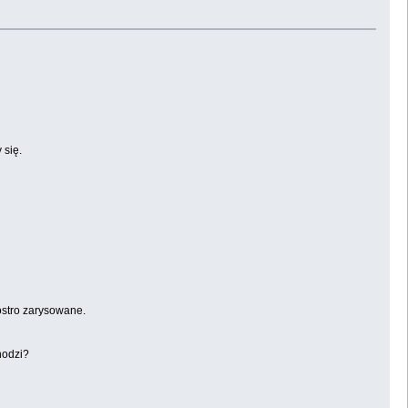
 się.
 ostro zarysowane.
hodzi?