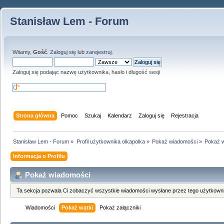
Stanisław Lem - Forum
Witamy,
Gość
.
Zaloguj się
lub
zarejestruj
.
Zaloguj się podając nazwę użytkownika, hasło i długość sesji
Strona główna
Pomoc
Szukaj
Kalendarz
Zaloguj się
Rejestracja
Stanisław Lem - Forum
»
Profil użytkownika olkapolka
»
Pokaż wiadomości
»
Pokaż w
Informacja o Profilu
Pokaż wiadomości
Ta sekcja pozwala Ci zobaczyć wszystkie wiadomości wysłane przez tego użytkowni
Wiadomości
Pokaż wątki
Pokaż załączniki