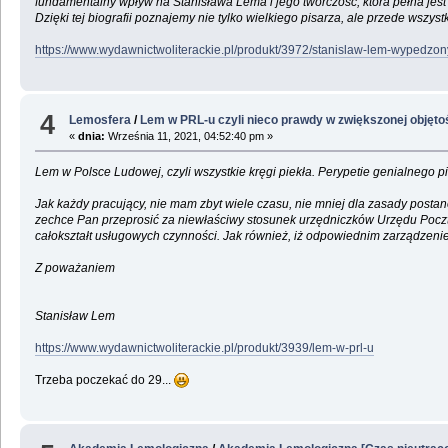
fundamentalny wpływ na Stanisława Lema i jego twórczość, która pełna je
Dzięki tej biografii poznajemy nie tylko wielkiego pisarza, ale przede wsz
https://www.wydawnictwoliterackie.pl/produkt/3972/stanislaw-lem-wypedz
4
Lemosfera
/
Lem w PRL-u czyli nieco prawdy w zwiększonej objętoś
«
dnia:
Września 11, 2021, 04:52:40 pm »
Lem w Polsce Ludowej, czyli wszystkie kręgi piekła. Perypetie genialnego
Jak każdy pracujący, nie mam zbyt wiele czasu, nie mniej dla zasady posta
zechce Pan przeprosić za niewłaściwy stosunek urzędniczków Urzędu Poczto
całokształt usługowych czynności. Jak również, iż odpowiednim zarządzen
Z poważaniem
Stanisław Lem
https://www.wydawnictwoliterackie.pl/produkt/3939/lem-w-prl-u
Trzeba poczekać do 29...