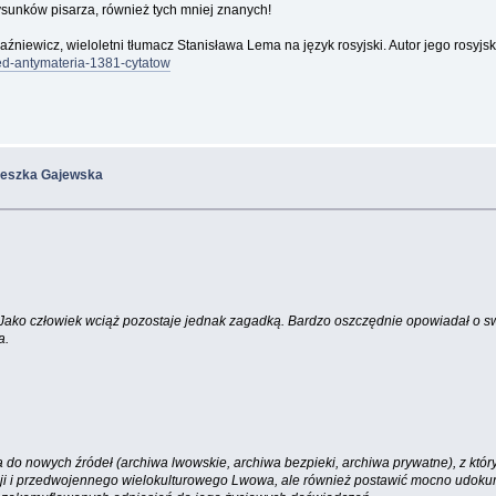
rysunków pisarza, również tych mniej znanych!
iewicz, wieloletni tłumacz Stanisława Lema na język rosyjski. Autor jego rosyjsk
zed-antymateria-1381-cytatow
ieszka Gajewska
. Jako człowiek wciąż pozostaje jednak zagadką. Bardzo oszczędnie opowiadał o s
a.
do nowych źródeł (archiwa lwowskie, archiwa bezpieki, archiwa prywatne), z któryc
gencji i przedwojennego wielokulturowego Lwowa, ale również postawić mocno udok