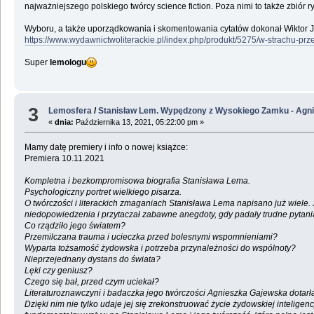
najważniejszego polskiego twórcy science fiction. Poza nimi to także zbiór 
Wyboru, a także uporządkowania i skomentowania cytatów dokonał Wiktor Jaźn
https://www.wydawnictwoliterackie.pl/index.php/produkt/5275/w-strachu-pr
Super
lemologu
3
Lemosfera
/
Stanisław Lem. Wypędzony z Wysokiego Zamku - Agn
«
dnia:
Października 13, 2021, 05:22:00 pm »
Mamy datę premiery i info o nowej książce:
Premiera 10.11.2021
Kompletna i bezkompromisowa biografia Stanisława Lema.
Psychologiczny portret wielkiego pisarza.
O twórczości i literackich zmaganiach Stanisława Lema napisano już wiele
niedopowiedzenia i przytaczał zabawne anegdoty, gdy padały trudne pytani
Co rządziło jego światem?
Przemilczana trauma i ucieczka przed bolesnymi wspomnieniami?
Wyparta tożsamość żydowska i potrzeba przynależności do wspólnoty?
Nieprzejednany dystans do świata?
Lęki czy geniusz?
Czego się bał, przed czym uciekał?
Literaturoznawczyni i badaczka jego twórczości Agnieszka Gajewska dotarła 
Dzięki nim nie tylko udaje jej się zrekonstruować życie żydowskiej inteli