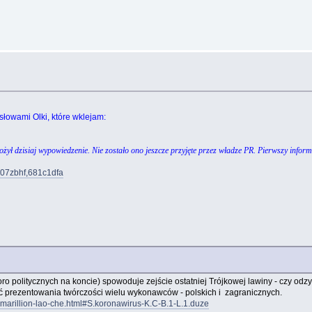
słowami Olki, które wklejam:
ożył dzisiaj wypowiedzenie. Nie zostało ono jeszcze przyjęte przez władze PR. Pierwszy info
/z07zbhf,681c1dfa
oro politycznych na koncie) spowoduje zejście ostatniej Trójkowej lawiny - czy odz
ość prezentowania twórczości wielu wykonawców - polskich i zagranicznych.
-marillion-lao-che.html#S.koronawirus-K.C-B.1-L.1.duze