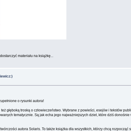
dostarczyć materiału na książkę...
iewicz:)
upełnione o rysunki autora!
ale też głęboką troską o człowieczeństwo. Wybrane z powieści, esejów i tekstów pu
wanych tematycznie. Są jak echa jego najważniejszych dzieł, które dziś donośni
 twórczości autora Solaris. To także książka dla wszystkich, którzy chcą rozpoc