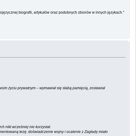
ojęzycznej biografii, artykułów oraz podobnych zbiorów w innych językach."
woim życiu prywatnym – wymawiał się słabą pamięcią, zostawiał
h nikt wcześniej nie korzystał.
umentowaną tezę: doświadczenie wojny i ocalenie z Zagłady miało