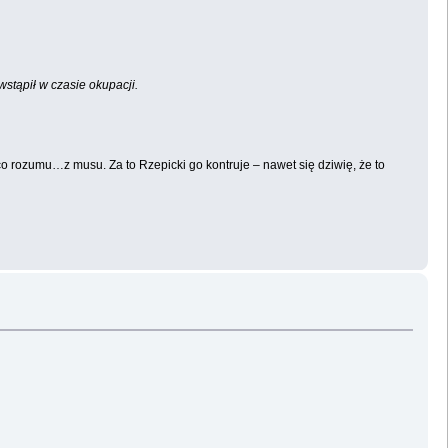
wstąpił w czasie okupacji.
 rozumu…z musu. Za to Rzepicki go kontruje – nawet się dziwię, że to