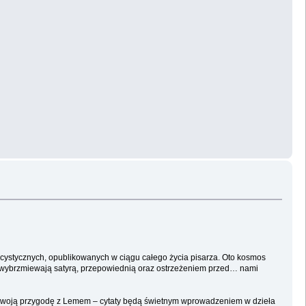
blicystycznych, opublikowanych w ciągu całego życia pisarza. Oto kosmos
e wybrzmiewają satyrą, przepowiednią oraz ostrzeżeniem przed… nami
ząć swoją przygodę z Lemem – cytaty będą świetnym wprowadzeniem w dzieła