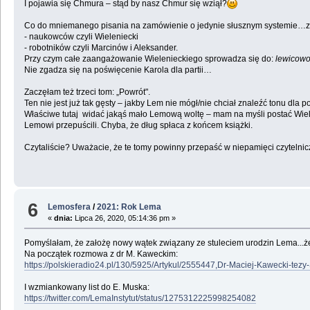
I pojawia się Chmura – stąd by nasz Chmur się wziął?
Co do mniemanego pisania na zamówienie o jedynie słusznym systemie…z g
- naukowców czyli Wieleniecki
- robotników czyli Marcinów i Aleksander.
Przy czym całe zaangażowanie Wielenieckiego sprowadza się do:
lewicowoś
Nie zgadza się na poświęcenie Karola dla partii…
Zaczęłam też trzeci tom: „Powrót".
Ten nie jest już tak gęsty – jakby Lem nie mógł/nie chciał znaleźć tonu dla p
Właściwe tutaj widać jakąś mało Lemową woltę – mam na myśli postać Wiele
Lemowi przepuścili. Chyba, że dług spłaca z końcem książki.
Czytaliście? Uważacie, że te tomy powinny przepaść w niepamięci czytelnic
6
Lemosfera
/
2021: Rok Lema
«
dnia:
Lipca 26, 2020, 05:14:36 pm »
Pomyślałam, że założę nowy wątek związany ze stuleciem urodzin Lema...żeb
Na początek rozmowa z dr M. Kaweckim:
https://polskieradio24.pl/130/5925/Artykul/2555447,Dr-Maciej-Kawecki-tez
I wzmiankowany list do E. Muska:
https://twitter.com/LemaInstytut/status/1275312225998254082