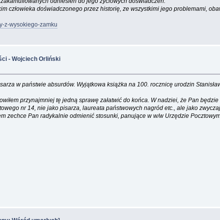
st zakamuflowanych odniesień do jego życiowych doświadczeń.
ystkim człowieka doświadczonego przez historię, ze wszystkimi jego problemami, oba
ony-z-wysokiego-zamku
ci - Wojciech Orliński
 pisarza w państwie absurdów. Wyjątkowa książka na 100. rocznicę urodzin Stanisł
nowiłem przynajmniej tę jedną sprawę załatwić do końca. W nadziei, że Pan będzie
wego nr 14, nie jako pisarza, laureata państwowych nagród etc., ale jako zwycz
iem zechce Pan radykalnie odmienić stosunki, panujące w w/w Urzędzie Pocztowym