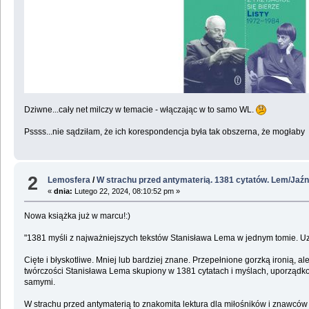
Dziwne...cały net milczy w temacie - włączając w to samo WL.
Pssss...nie sądziłam, że ich korespondencja była tak obszerna, że mogłaby 
2
Lemosfera
/
W strachu przed antymaterią. 1381 cytatów. Lem/Jaźn
«
dnia:
Lutego 22, 2024, 08:10:52 pm »
Nowa książka już w marcu!:)
"1381 myśli z najważniejszych tekstów Stanisława Lema w jednym tomie. Uz
Cięte i błyskotliwe. Mniej lub bardziej znane. Przepełnione gorzką ironią, 
twórczości Stanisława Lema skupiony w 1381 cytatach i myślach, uporządko
samymi.
W strachu przed antymaterią to znakomita lektura dla miłośników i znawców