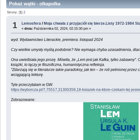
Pokaż wątki - olkapolka
Strony: [
1
]
2
1
Lemosfera
/
Moja chwała z przyjaciół się bierze.Listy 1972-1984 S
«
dnia:
Października 02, 2024, 02:15:30 pm »
wyd. Wydawnictwo Literackie, premiera: listopad 2024
Czy wielkie umysły myślą podobnie? Nie wymaga chyba uzasadnienia, dlaczego
Ona uwielbiała jego prozę. Mówiła, że „Lem jest jak Kafka, tylko zabawny". O
książki, to łączy je filozoficzna, humanistyczna refleksja.
"Zdarzają się w literaturze takie paradoksy, jak ten – że roli pełnionej prz
wciągającą lekturę.
Tyle przeczytałam w GW:
https://wyborcza.pl/7,75517,31300359,18-ksiazek-na-ktore-czekam-tej-jes
Zobrazowane: