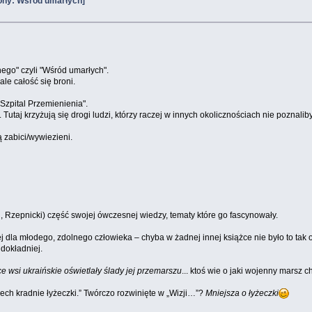
ony: Wśród umarłych]
ego" czyli "Wśród umarłych".
ale całość się broni.
Szpital Przemienienia".
taj krzyżują się drogi ludzi, którzy raczej w innych okolicznościach nie poznaliby
 zabici/wywiezieni.
i, Rzepnicki) część swojej ówczesnej wiedzy, tematy które go fascynowały.
ej dla młodego, zdolnego człowieka – chyba w żadnej innej książce nie było to tak
dokładniej.
 wsi ukraińskie oświetlały ślady jej przemarszu
... ktoś wie o jaki wojenny marsz c
h kradnie łyżeczki.” Twórczo rozwinięte w „Wizji…”?
Mniejsza o łyżeczki