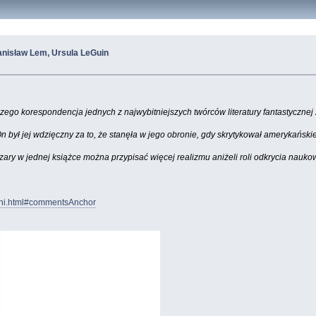
tanisław Lem, Ursula LeGuin
 korespondencja jednych z najwybitniejszych twórców literatury fantastycznej zna
n był jej wdzięczny za to, że stanęła w jego obronie, gdy skrytykował amerykańskie
ez czary w jednej książce można przypisać więcej realizmu aniżeli roli odkrycia nauk
ieni.html#commentsAnchor