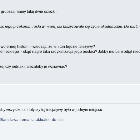
rubsza mamy tutaj dwie ścieżki:
ć jego przekonań rosła w miarę, jak faszyzowało się życie akademickie. Do partii 
owojennej historii - wiedząc, że ten ton będzie fałszywy?
nieckiego - skąd nagle taka radykalizacja jego postaci? Jakby mu Lem odjął nieco
zej czy jednak należałoby je wznawiać?
y wszystko co dotyczy tej inicjatywy było w jednym miejscu.
y-Stanislawa-Lema-sa-aktualne-do-dzis