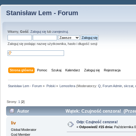
Stanisław Lem - Forum
Witamy,
Gość
.
Zaloguj się
lub
zarejestruj
.
Zaloguj się podając nazwę użytkownika, hasło i długość sesji
Strona główna
Pomoc
Szukaj
Kalendarz
Zaloguj się
Rejestracja
Stanisław Lem - Forum
»
Polski
»
Lemosfera
(Moderatorzy:
Q
,
Forum Admin
,
skrzat
,
Strony:
1
[
2
]
Autor
Wątek: Czujność cenzora! (Przec
Odp: Czujność cenzora!
liv
«
Odpowiedź #15 dnia:
Października 0
Global Moderator
God Member