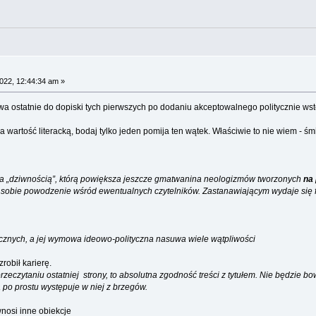
022, 12:44:34 am »
wa ostatnie do dopiski tych pierwszych po dodaniu akceptowalnego politycznie ws
 wartość literacką, bodaj tylko jeden pomija ten wątek. Właściwie to nie wiem - śm
na „dziwnością”, którą powiększa jeszcze gmatwanina neologizmów tworzonych
na 
a sobie powodzenie wśród ewentualnych czytelników. Zastanawiającym wydaje się 
ycznych, a jej wymowa ideowo-polityczna nasuwa wiele wątpliwości
robił karierę.
zeczytaniu ostatniej strony, to absolutna zgodność treści z tytułem. Nie będzie b
 po prostu występuje w niej z brzegów.
wnosi inne obiekcje