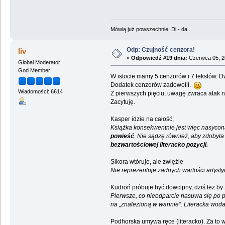
Mówią już powszechnie: Di - da...
Odp: Czujność cenzora!
liv
«
Odpowiedź #19 dnia:
Czerwca 05, 2
Global Moderator
God Member
W istocie mamy 5 cenzorów i 7 tekstów. D
Dodatek cenzorów zadowolił.
Wiadomości: 6614
Z pierwszych pięciu, uwagę zwraca atak na
Zacytuję.
Kasper idzie na całość;
Książka konsekwentnie jest więc nasyco
powieść
. Nie sądzę również, aby zdobył
bezwartościowej literacko pozycji.
Sikora wtóruje, ale zwięźle
Nie reprezentuje żadnych wartości artyst
Kudroń próbuje być dowcipny, dziś też by z
Pierwsze, co nieodparcie nasuwa się po pr
na „znalezioną w wannie”. Literacka woda
Podhorska umywa ręce (literacko). Za to 