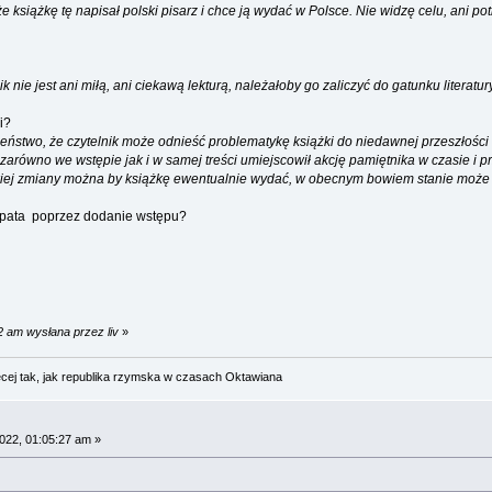
e książkę tę napisał polski pisarz i chce ją wydać w Polsce. Nie widzę celu, ani 
 nie jest ani miłą, ani ciekawą lekturą, należałoby go zaliczyć do gatunku literatu
i?
ństwo, że czytelnik może odnieść problematykę książki do niedawnej przeszłoś
zarówno we wstępie jak i w samej treści umiejscowił akcję pamiętnika w czasie i prz
kiej zmiany można by książkę ewentualnie wydać, w obecnym bowiem stanie może wy
 pata poprzez dodanie wstępu?
2 am wysłana przez liv
»
cej tak, jak republika rzymska w czasach Oktawiana
022, 01:05:27 am »