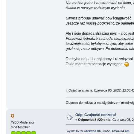
Nie można jednak abstrahować od faktu, ż
świata w naszym rodzimym wydaniu.
Sawicz próbuje udawać powściągliwość
Jeszcze raz muszę podkreślić, że pamiętnik
Ale i jego dopada straszna myśl - a co jeśl
Ponieważ jednakże zachodzi niebezpiecze
teraźniejszość, byłabym za tym, aby autor 
gdzie się rzecz odbywa. Po dokonaniu ta
To chyba on podsunął pomysł rozwiązani
Takie mam remisensacje występne
«
Ostatnia zmiana: Czerwca 05, 2022, 12:58:4
Obecnie demokracja ma się dobrze – mniej wię
Odp: Czujność cenzora!
Q
«
Odpowiedź #20 dnia:
Czerwca 05, 2
YaBB Moderator
God Member
Cytat: liv w Czerwca 05, 2022, 12:44:34 am