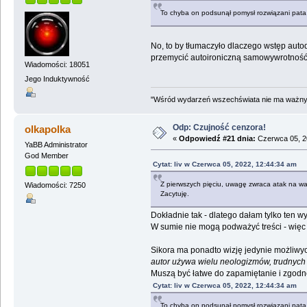
To chyba on podsunął pomysł rozwiązani pat
No, to by tłumaczyło dlaczego wstęp aut
przemycić autoironiczną samowywrotność..
Wiadomości: 18051
Jego Induktywność
"Wśród wydarzeń wszechświata nie ma ważnych
Odp: Czujność cenzora!
olkapolka
«
Odpowiedź #21 dnia:
Czerwca 05, 2
YaBB Administrator
God Member
Cytat: liv w Czerwca 05, 2022, 12:44:34 am
Z pierwszych pięciu, uwagę zwraca atak na wart
Wiadomości: 7250
Zacytuję.
Dokładnie tak - dlatego dałam tylko ten w
W sumie nie mogą podważyć treści - więc 
Sikora ma ponadto wizję jedynie możliwy
autor używa wielu neologizmów, trudnych
Muszą być łatwe do zapamiętanie i zgodn
Cytat: liv w Czerwca 05, 2022, 12:44:34 am
To chyba on podsunął pomysł rozwiązani pat