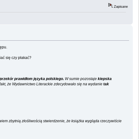
Zapisane
tępu.
iać się czy płakać?
przekór prawidłom języka polskiego.
W sumie pozostaje
kiepska
fakt, że Wydawnictwo Literackie zdecydowało się na wydanie
tak
owiem zbytnią złośliwością stwierdzenie, że książka wygląda rzeczywiście