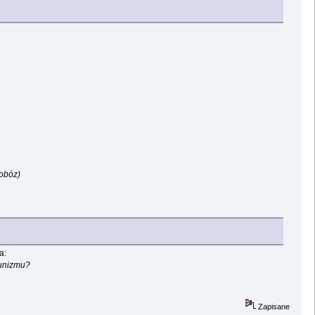
 obóz)
a:
unizmu?
Zapisane