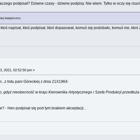
laczego podpisał? Dziwne czasy - dziwne podpisy. Nie wiem. Tylko w oczy się rzuci
iej książeczce;
ł - ktoś napisał, ktoś podpisał, ktoś dopasował, komuś się podobało, komuś nie, ktoś 
3, 2021, 02:52:50 pm »
..z listu pani Góreckiej z dnia 21X1964:
gdyż nieobecność w kraju Kierownika Artystycznego i Szefa Produkcji przedłuża się
e? - Hen podpisał się pod tym brakiem akceptacji...