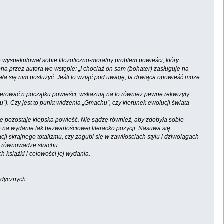
e wyspekulował sobie filozoficzno-moralny problem powieści, który
a przez autora we wstępie: „I chociaż on sam (bohater) zasługuje na
ciała się nim posłużyć. Jeśli to wziąć pod uwagę, ta drwiąca opowieść może
ugerować n początku powieści, wskazują na to również pewne rekwizyty
). Czy jest to punkt widzenia „Gmachu”, czy kierunek ewolucji świata
ie pozostaje kiepska powieść. Nie sądzę również, aby zdobyła sobie
na wydanie tak bezwartościowej literacko pozycji. Nasuwa się
ji skrajnego totalizmu, czy zagubi się w zawiłościach stylu i dziwolągach
na równowadze strachu.
 książki i celowości jej wydania.
iodycznych