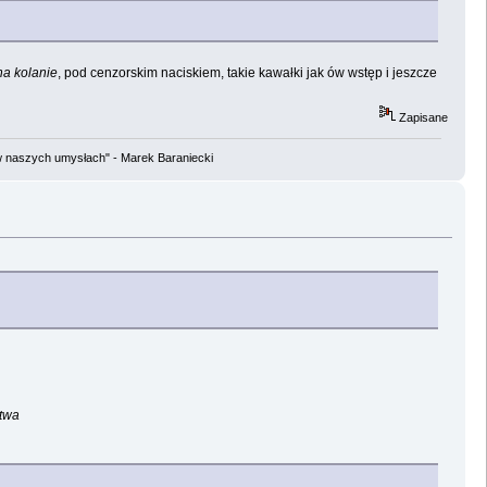
na kolanie
, pod cenzorskim naciskiem, takie kawałki jak ów wstęp i jeszcze
Zapisane
w naszych umysłach" - Marek Baraniecki
stwa