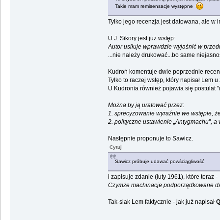
Takie mam remisensacje występne
Tylko jego recenzja jest datowana, ale w 
U J. Sikory jest już wstęp:
Autor usiłuje wprawdzie wyjaśnić w przed
...nie należy drukować...bo same niejasno
Kudroń komentuje dwie poprzednie recenzj
Tylko to raczej wstęp, który napisał Lem u
U Kudronia również pojawia się postulat 
Można by ją uratować przez:
1. sprecyzowanie wyraźnie we wstępie, że 
2. polityczne ustawienie „Antygmachu”, a w
Następnie proponuje to Sawicz.
Cytuj
Sawicz próbuje udawać powściągliwość
i zapisuje zdanie (luty 1961), które tera
Czymże machinacje podporządkowane dąż
Tak-siak Lem faktycznie - jak już napisał