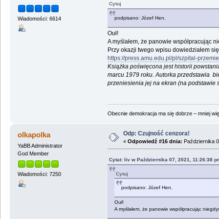
Cytuj
podpisano: Józef Hen.
Wiadomości: 6614
Ouł!
A myślałem, że panowie współpracując nie
Przy okazji twego wpisu dowiedziałem się 
https://press.amu.edu.pl/pl/szpital-przemi
Książka poświęcona jest historii powstan
marcu 1979 roku. Autorka przedstawia bie
przeniesienia jej na ekran (na podstawie
Obecnie demokracja ma się dobrze – mniej wię
Odp: Czujność cenzora!
olkapolka
«
Odpowiedź #16 dnia:
Października 0
YaBB Administrator
God Member
Cytat: liv w Października 07, 2021, 11:26:38 p
Cytuj
Wiadomości: 7250
podpisano: Józef Hen.
Ouł!
A myślałem, że panowie współpracując niegdyś 