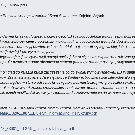
022, 10:30:37 pm »
ętnika znalezionego w wannie" Stanisława Lema
Kajetan Mojsak.
 dziwna książka. Powieść o przyszłości. (...) Prawdopodobnie autor niezbyt dobrz
ak więc w porównaniu z powyższymi ewentualnymi refleksjami wygląda idea wyrażon
 konieczna – ponosi ją bowiem w imieniu obłąkanej centrali szpiegowskiej, która ch
cu (jedynie) Lem wyraża się jasno.
degenerującej się cywilizacji amerykańskiej. Stara się to zresztą nieznacznie zas
on). Cóż oznacza jednak równowaga strachu (analogiczna organizacja „Antygmachu”
no i dlatego książka budzi zastrzeżenia co do swojej wymowy ideowej. (...) W sum
ów. Zastanawiającym wydaje się fakt, że Wydawnictwo Literackie zdecydowało się 
iorca będzie w stanie odczytać książkę jako pesymistyczną wizję przyszłej cywilizac
r jako obraz współczesnej rzeczywistości politycznej opartej – zdaniem autora – 
ch trzech możliwości w równym stopniu budzi zastrzeżenia co do wartości ideowych
ch 1954-1969 jako cenzor, starszy cenzor, kierownik Referatu Publikacji Nieper
stream/11320/11887/1/Biuletyn_Informacyjno_Instrukcyjny.pdf
A248_83681_P-I-2795_mojsak-w-labiryn_o.pdf