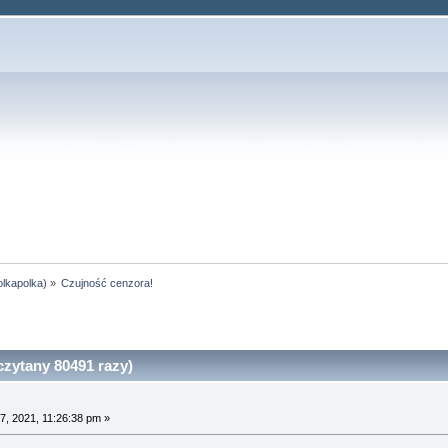
olkapolka
) »
Czujność cenzora!
zytany 80491 razy)
7, 2021, 11:26:38 pm »