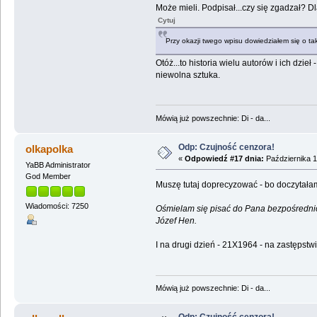
Może mieli. Podpisał...czy się zgadzał? D
Cytuj
Przy okazji twego wpisu dowiedziałem się o tak
Otóż...to historia wielu autorów i ich dzie
niewolna sztuka.
Mówią już powszechnie: Di - da...
Odp: Czujność cenzora!
olkapolka
«
Odpowiedź #17 dnia:
Października 1
YaBB Administrator
God Member
Muszę tutaj doprecyzować - bo doczytałam.
Wiadomości: 7250
Ośmielam się pisać do Pana bezpośrednio, 
Józef Hen.
I na drugi dzień - 21X1964 - na zastępstwi
Mówią już powszechnie: Di - da...