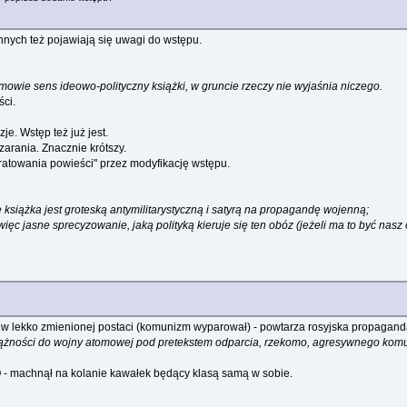
innych też pojawiają się uwagi do wstępu.
mowie sens ideowo-polityczny książki, w gruncie rzeczy nie wyjaśnia niczego.
ści.
e. Wstęp też już jest.
 zarania. Znacznie krótszy.
"ratowania powieści" przez modyfikację wstępu.
książka jest groteską antymilitarystyczną i satyrą na propagandę wojenną;
ięc jasne sprecyzowanie, jaką polityką kieruje się ten obóz (jeżeli ma to być nasz
z - w lekko zmienionej postaci (komunizm wyparował) - powtarza rosyjska propagand
ności do wojny atomowej pod pretekstem odparcia, rzekomo, agresywnego kom
Q
- machnął na kolanie kawałek będący klasą samą w sobie.