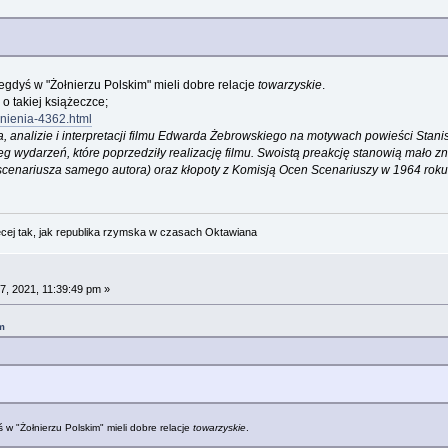
gdyś w "Żołnierzu Polskim" mieli dobre relacje
towarzyskie
.
o takiej książeczce;
enienia-4362.html
ia, analizie i interpretacji filmu Edwarda Żebrowskiego na motywach powieści Sta
g wydarzeń, które poprzedziły realizację filmu. Swoistą preakcję stanowią mało z
 scenariusza samego autora) oraz kłopoty z Komisją Ocen Scenariuszy w 1964 roku
cej tak, jak republika rzymska w czasach Oktawiana
7, 2021, 11:39:49 pm »
m
w "Żołnierzu Polskim" mieli dobre relacje
towarzyskie
.