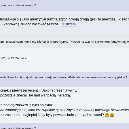
a poprzez dodanie wstępu?
odemaskuje się jako
apokryf lat późniejszych
. Swoją drogą (jeśli to prawda)... Pisać
. Zaprawdę, trudno nie zwać Mistrza...
Mistrzem
.
 i nieważnych, tylko my różnie je postrzegamy. Podział na ważne i nieważne odbywa się 
022, 06:21:24 pm »
ość literacką, bodaj tylko jeden pomija ten wątek. Właściwie to nie wiem - śmiać się czy płakać?
ycinek z pierwszej recenzji. Jako reprezentatywny.
pozostaje znęcać się nad wartością literacką.
ch neologizmów w języku polskim:
 do zapamiętania, albo też zupełnie sprzecznych z zasadami polskiego słowotwór
e z zasadami - najlepiej żeby były powszechnie znanymi słowami?
a poprzez dodanie wstępu?