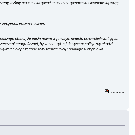
potrzeby, byśmy musieli ukazywać naszemu czytelnikowi Orwellowską wizję
ry posępnej, pesymistycznej.
ci naszego obozu, że może nawet w pewnym stopniu przewekslować ją na
estrzeni geograficznej, by zaznaczył, o jaki system polityczny chodzi, i
wołać niepożądane remiscencje [sic!] i analogie u czytelnika.
Zapisane