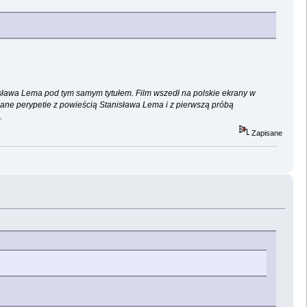
nisława Lema pod tym samym tytułem. Film wszedł na polskie ekrany w
nane perypetie z powieścią Stanisława Lema i z pierwszą próbą
.
Zapisane