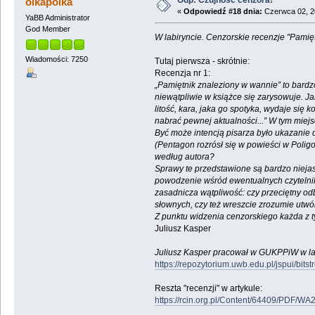
Odp: Czujność cenzora!
olkapolka
«
Odpowiedź #18 dnia:
Czerwca 02, 2
YaBB Administrator
God Member
W labiryncie. Cenzorskie recenzje "Pami
Wiadomości: 7250
Tutaj pierwsza - skrótnie:
Recenzja nr 1:
„Pamiętnik znaleziony w wannie” to bardzo
niewątpliwie w książce się zarysowuje. J
litość, kara, jaka go spotyka, wydaje się
nabrać pewnej aktualności...” W tym miejs
Być może intencją pisarza było ukazanie 
(Pentagon rozrósł się w powieści w Polig
według autora?
Sprawy te przedstawione są bardzo niejas
powodzenie wśród ewentualnych czytelnik
zasadnicza wątpliwość: czy przeciętny odb
słownych, czy też wreszcie zrozumie utwó
Z punktu widzenia cenzorskiego każda z ty
Juliusz Kasper
Juliusz Kasper pracował w GUKPPiW w lata
https://repozytorium.uwb.edu.pl/jspui/bit
Reszta "recenzji" w artykule:
https://rcin.org.pl/Content/64409/PDF/W