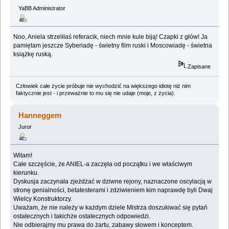
YaBB Administrator
Noo, Aniela strzeliłaś referacik, niech mnie kule biją! Czapki z głów! Ja
pamiętam jeszcze Syberiadę - świetny film ruski i Moscowiadę - świetna
książkę ruską.
Zapisane
Człowiek całe życie próbuje nie wychodzić na większego idiotę niż nim
faktycznie jest - i przeważnie to mu się nie udaje (moje, z życia).
Hanneggem
Juror
Witam!
Całe szczęście, że ANIEL-a zaczęła od początku i we właściwym
kierunku.
Dyskusja zaczynała zjeżdżać w dziwne rejony, naznaczone oscylacją w
stronę genialności, betatesterami i zdziwieniem kim naprawdę byli Dwaj
Wielcy Konstruktorzy.
Uważam, że nie należy w każdym dziele Mistrza doszukiwać się pytań
ostatecznych i takichże ostatecznych odpowiedzi.
Nie odbierajmy mu prawa do żartu, zabawy słowem i konceptem.