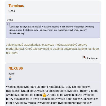
Terminus
Gość
Cytuj
Dyskusja zaczynała zjeżdżać w dziwne rejony, naznaczone oscylacją w stronę
genialności, betatesterami i zdziwieniem kim naprawdę byli Dwaj Wielcy
Konstruktorzy.
Jak to komuś przeszkadza, to zawsze można zaskarżyć sprawę
moderatorowi. Choć tutejszy mod to ostatnia antygłowa, ja bym na niego
nie liczył.
Zapisane
NEXUS6
Juror
Wlasnie osia cyberiady sa Trurl i Klapaucjusz, oraz ich jednosc w
dwoistosci. Natrafiaja zawsze na jakis problem, sytuacje i razem z niego
wychodza, lub nie do konca
. A robia to po wczesniejszej owocnej
burzy mozgow. Mi te dwie postacie na zawsze beda sie wizualizowac w
formie rysunkow Mroza, z wydania ktore bylo tu prezentowane. A za