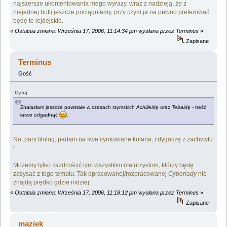
najszersze ukontentowania mego wyrazy, wraz z nadzieją, że z
niejednej butli jeszcze pociągniemy, przy czym ja na pewno preferować
będę te lejdejskie.
«
Ostatnia zmiana: Września 17, 2006, 11:14:34 pm wysłana przez Terminus
»
Zapisane
Terminus
Gość
Cytuj
Znalazłam jeszcze powstałe w czasach rzymskich
Achilleidę
oraz
Tebaidę
- treść
łatwo odgadnąć
.
No, pani filolog, padam na swe cynkowane kolana, i dygoczę z zachwytu
!
Możemy tylko zazdrościć tym wszystkim maturzystom, którzy będę
zasysać z tego tematu. Tak opracowanej/rozpracowanej
Cyberiady
nie
znajdą prędko gdzie indziej.
«
Ostatnia zmiana: Września 17, 2006, 11:18:12 pm wysłana przez Terminus
»
Zapisane
maziek