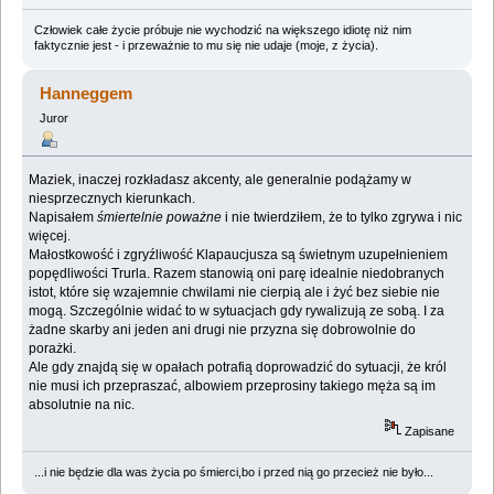
Człowiek całe życie próbuje nie wychodzić na większego idiotę niż nim
faktycznie jest - i przeważnie to mu się nie udaje (moje, z życia).
Hanneggem
Juror
Maziek, inaczej rozkładasz akcenty, ale generalnie podążamy w
niesprzecznych kierunkach.
Napisałem
śmiertelnie poważne
i nie twierdziłem, że to tylko zgrywa i nic
więcej.
Małostkowość i zgryźliwość Klapaucjusza są świetnym uzupełnieniem
popędliwości Trurla. Razem stanowią oni parę idealnie niedobranych
istot, które się wzajemnie chwilami nie cierpią ale i żyć bez siebie nie
mogą. Szczególnie widać to w sytuacjach gdy rywalizują ze sobą. I za
żadne skarby ani jeden ani drugi nie przyzna się dobrowolnie do
porażki.
Ale gdy znajdą się w opałach potrafią doprowadzić do sytuacji, że król
nie musi ich przepraszać, albowiem przeprosiny takiego męża są im
absolutnie na nic.
Zapisane
...i nie będzie dla was życia po śmierci,bo i przed nią go przecież nie było...