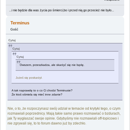
...i nie będzie dla was życia po śmierci,bo i przed nią go przecież nie było...
Terminus
Gość
Cytuj
Cytuj
Cytuj
Owszem, przeszkadza, ale skarżyć się nie będę.
Jużeś się poskarżył.
A tak naprawdę to o co Ci chodzi Terminusie?
Że ktoś ośmiela się mieć inne zdanie?
Nie, o to, że rozpoczynasz swój udział w temacie od krytyki tego, o czym
rozmawiali poprzednicy. Mają takie samo prawo rozmawiać o bzdurach,
jak Ty wygłaszać swoje opinie. Gdybyśmy nie rozmawiali off-topicowo i
nie zgrywali się, to to forum dawno już by zdechło.