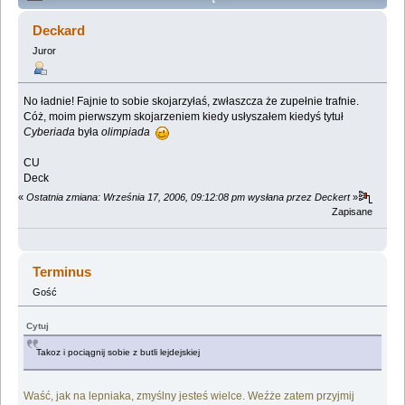
Lemologiczna [Cyberiada] (Przeczytany 853109 razy)
Deckard
Juror
No ładnie! Fajnie to sobie skojarzyłaś, zwłaszcza że zupełnie trafnie.
Cóż, moim pierwszym skojarzeniem kiedy usłyszałem kiedyś tytuł
Cyberiada
była
olimpiada
CU
Deck
«
Ostatnia zmiana: Września 17, 2006, 09:12:08 pm wysłana przez Deckert
»
Zapisane
Terminus
Gość
Cytuj
Takoz i pociągnij sobie z butli lejdejskiej
Waść, jak na lepniaka, zmyślny jesteś wielce. Weźże zatem przyjmij