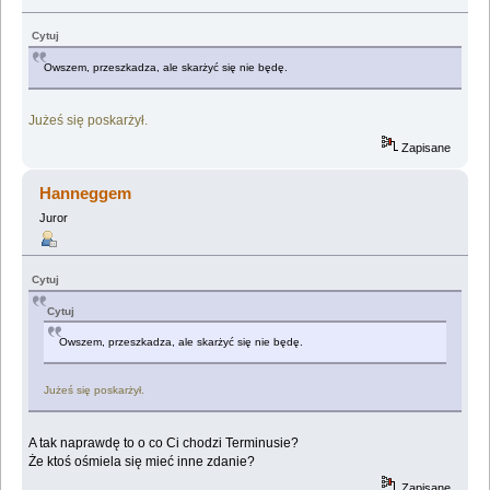
Cytuj
Owszem, przeszkadza, ale skarżyć się nie będę.
Jużeś się poskarżył.
Zapisane
Hanneggem
Juror
Cytuj
Cytuj
Owszem, przeszkadza, ale skarżyć się nie będę.
Jużeś się poskarżył.
A tak naprawdę to o co Ci chodzi Terminusie?
Że ktoś ośmiela się mieć inne zdanie?
Zapisane