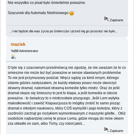
Nie wszystko co pisał było śmiertelnie poważne.
Szacunek dla Automatu Nieliniowego
Zapisane
...i nie będzie dla was życia po śmierci,bo i przed nią go przecież nie było...
maziek
YaBB Administrator
O tyle się z szacownym przedmówcą nie zgodzę, że nie uważam że to co
smieszne nie może też być poważne w sensie stawianych problemów.
To nie jest przymusowy podział. Wręcz sądzę za kimś innym, którego
zdanie gdzies zasłyszałem, że każdy etatowy pisarz może stworzyć
strawny dramat, natomiast strawną komedie tylko mistrz. Oraz że jeśli
dramat okaże się śmieszny to jest to klapa, a jeśli komedia w istocie
poważna - to świadczy to o mistrzostwie piszącego. Jeśli Lem wytyka
małostkowość i zawiść Klapaucjusza to mógłby zrobić to samo pisząc
dramat o młodym naukowcu, który COŚ wymyślił i jego koledze, który z
zazdrości zarżnął go nożykiem wymontowanym z maszynki gilette... Otóż
osobiście najbardziej cenię te prace Lema, gdzie mruga do mnie okiem
zza okładki on sam, albo Tichy, czy robot jakiś...
Zapisane