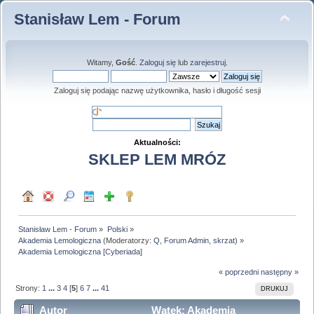
Stanisław Lem - Forum
Witamy,
Gość
.
Zaloguj się
lub
zarejestruj
.
Zaloguj się podając nazwę użytkownika, hasło i długość sesji
Aktualności:
SKLEP LEM MRÓZ
Stanisław Lem - Forum
»
Polski
»
Akademia Lemologiczna
(Moderatorzy:
Q
,
Forum Admin
,
skrzat
) »
Akademia Lemologiczna [Cyberiada]
« poprzedni
następny »
Strony:
1
...
3
4
[
5
]
6
7
...
41
DRUKUJ
Autor
Wątek: Akademia