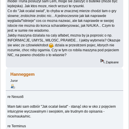
model Trurla posluzyl sam Lem, moge sie zalozyc o butelke (moze byc
lejdejska). Jak ktos moze, niech wrzuci te rysunki.
Co do "Jak ocalal swiat", to chyba w znacznej mierze chodzi tam o gry
slowne; zrobic/nie zrobic nic... A jednoczesnie jak tak naprawde
wyglada/"istnieje" cos co mozna nazwac, ale tak naprawde w swojej
istocie nie mozna do konca scharakteryzowac, jak NAUKA... Czym to
jest: w sumie nie wiadomo.
Jakby maszyna dzialala na caly alfabet, mozna by ja poprosic o np.
INFORMACJE, UMYSL, MILOSC, PRAWDE... I jakby wybrnela? Okazuje
sie wiec ze czlowiek/robot
, dziala w przestrzeni pojec, ktorych nie
rozumie, choc niby ogarnia. Czy w tym co robila maszyna pod pojeciem
NIC, na pewno chodzilo o to wlasnie?
Zapisane
Hanneggem
Juror
re Nexus6
Mam taki sam odbiór "Jak ocalał świat" - stanąć oko w oko z pojęciem
intuicyjnie wyczuwalnym i swojskim, ale trudnym do opisania -
nice/nauka/nic.
re Terminus