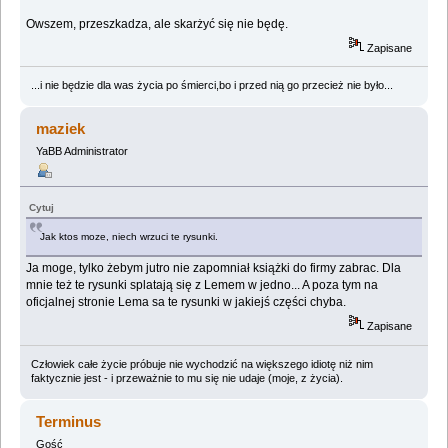
Owszem, przeszkadza, ale skarżyć się nie będę.
Zapisane
...i nie będzie dla was życia po śmierci,bo i przed nią go przecież nie było...
maziek
YaBB Administrator
Cytuj
Jak ktos moze, niech wrzuci te rysunki.
Ja moge, tylko żebym jutro nie zapomniał książki do firmy zabrac. Dla
mnie też te rysunki splatają się z Lemem w jedno... A poza tym na
oficjalnej stronie Lema sa te rysunki w jakiejś części chyba.
Zapisane
Człowiek całe życie próbuje nie wychodzić na większego idiotę niż nim
faktycznie jest - i przeważnie to mu się nie udaje (moje, z życia).
Terminus
Gość