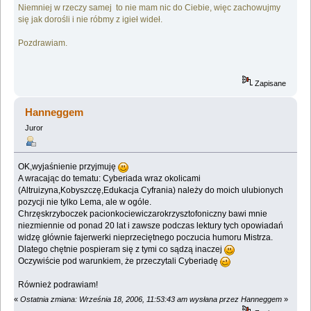
Niemniej w rzeczy samej to nie mam nic do Ciebie, więc zachowujmy
się jak dorośli i nie róbmy z igieł wideł.
Pozdrawiam.
Zapisane
Hanneggem
Juror
OK,wyjaśnienie przyjmuję
A wracając do tematu: Cyberiada wraz okolicami
(Altruizyna,Kobyszczę,Edukacja Cyfrania) należy do moich ulubionych
pozycji nie tylko Lema, ale w ogóle.
Chrzęskrzyboczek pacionkociewiczarokrzysztofoniczny bawi mnie
niezmiennie od ponad 20 lat i zawsze podczas lektury tych opowiadań
widzę głównie fajerwerki nieprzeciętnego poczucia humoru Mistrza.
Dlatego chętnie pospieram się z tymi co sądzą inaczej
Oczywiście pod warunkiem, że przeczytali Cyberiadę
Również podrawiam!
«
Ostatnia zmiana: Września 18, 2006, 11:53:43 am wysłana przez Hanneggem
»