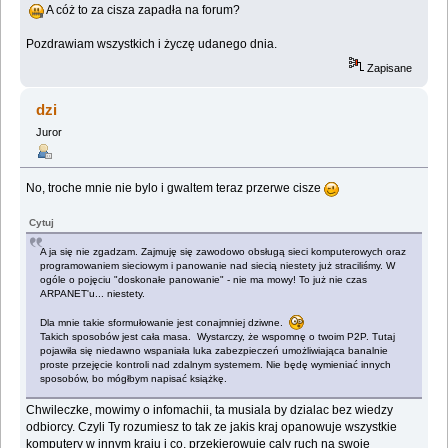
A cóż to za cisza zapadła na forum?
Pozdrawiam wszystkich i życzę udanego dnia.
Zapisane
dzi
Juror
No, troche mnie nie bylo i gwaltem teraz przerwe cisze
Cytuj
A ja się nie zgadzam. Zajmuję się zawodowo obsługą sieci komputerowych oraz
programowaniem sieciowym i panowanie nad siecią niestety już straciliśmy. W
ogóle o pojęciu "doskonałe panowanie" - nie ma mowy! To już nie czas
ARPANET'u... niestety.
Dla mnie takie sformułowanie jest conajmniej dziwne.
Takich sposobów jest cała masa. Wystarczy, że wspomnę o twoim P2P. Tutaj
pojawiła się niedawno wspaniała luka zabezpieczeń umożliwiająca banalnie
proste przejęcie kontroli nad zdalnym systemem. Nie będę wymieniać innych
sposobów, bo mógłbym napisać książkę.
Chwileczke, mowimy o infomachii, ta musiala by dzialac bez wiedzy
odbiorcy. Czyli Ty rozumiesz to tak ze jakis kraj opanowuje wszystkie
komputery w innym kraju i co, przekierowuje caly ruch na swoje