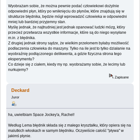
Wyobrażam sobie, że można pewnie podać człowiekowi dożylnie
odpowiedni płyn, który po wniknięciu do płynów, które znajdują się w
strukturze błędnika, będzie mógł wprowadzić człowieka w odpowiedni
mniej lub bardziej przyjemny stan.
Myślę jednak, że najtrudniej jest jednak opanować ludzki mózg, który
przecież przetwarza wszystkie informacje, które są do niego wysyłane
m.in. z błędnika.
Z drugiej jednak strony sądze, że wielkim przełomem byłaby możliwość
podłaczenia człowieka do maszyny. Tylko na ile jest to tylko działanie na
wyobraźnię podłączonego delikwenta, a gdzie fizyczna strona tego
eksperymentu?
Co dzieje się z ciałem, kiedy my np. wyobrażamy sobie, że lecimy lub
nurkujemy?
Zapisane
Deckard
Juror
ha, uwielbiam Space Jockey'a, Rachel!
Według Lema błędnik składa się z małego kryształku, który opiera się na
malutkich włoskach w samym błędniku. Oczywiście całość "pływa" w
jakimś płynie.