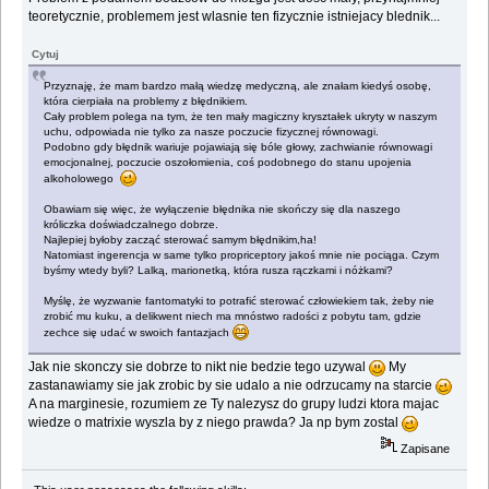
teoretycznie, problemem jest wlasnie ten fizycznie istniejacy blednik...
Cytuj
Przyznaję, że mam bardzo małą wiedzę medyczną, ale znałam kiedyś osobę,
która cierpiała na problemy z błędnikiem.
Cały problem polega na tym, że ten mały magiczny kryształek ukryty w naszym
uchu, odpowiada nie tylko za nasze poczucie fizycznej równowagi.
Podobno gdy błędnik wariuje pojawiają się bóle głowy, zachwianie równowagi
emocjonalnej, poczucie oszołomienia, coś podobnego do stanu upojenia
alkoholowego
Obawiam się więc, że wyłączenie błędnika nie skończy się dla naszego
króliczka doświadczalnego dobrze.
Najlepiej byłoby zacząć sterować samym błędnikim,ha!
Natomiast ingerencja w same tylko propriceptory jakoś mnie nie pociąga. Czym
byśmy wtedy byli? Lalką, marionetką, która rusza rączkami i nóżkami?
Myślę, że wyzwanie fantomatyki to potrafić sterować człowiekiem tak, żeby nie
zrobić mu kuku, a delikwent niech ma mnóstwo radości z pobytu tam, gdzie
zechce się udać w swoich fantazjach
Jak nie skonczy sie dobrze to nikt nie bedzie tego uzywal
My
zastanawiamy sie jak zrobic by sie udalo a nie odrzucamy na starcie
A na marginesie, rozumiem ze Ty nalezysz do grupy ludzi ktora majac
wiedze o matrixie wyszla by z niego prawda? Ja np bym zostal
Zapisane