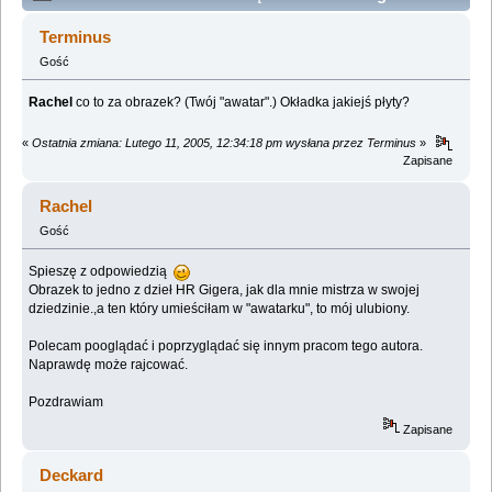
(Przeczytany 101658 razy)
Terminus
Gość
Rachel
co to za obrazek? (Twój "awatar".) Okładka jakiejś płyty?
«
Ostatnia zmiana: Lutego 11, 2005, 12:34:18 pm wysłana przez Terminus
»
Zapisane
Rachel
Gość
Spieszę z odpowiedzią
Obrazek to jedno z dzieł HR Gigera, jak dla mnie mistrza w swojej
dziedzinie.,a ten który umieściłam w "awatarku", to mój ulubiony.
Polecam pooglądać i poprzyglądać się innym pracom tego autora.
Naprawdę może rajcować.
Pozdrawiam
Zapisane
Deckard