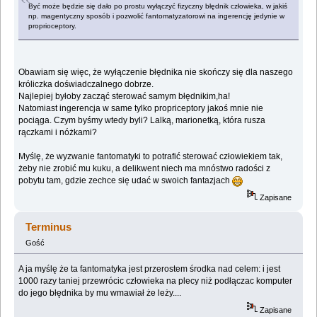
Być może będzie się dało po prostu wyłączyć fizyczny błędnik człowieka, w jakiś
np. magentyczny sposób i pozwolić fantomatyzatorowi na ingerencję jedynie w
proprioceptory.
Obawiam się więc, że wyłączenie błędnika nie skończy się dla naszego
króliczka doświadczalnego dobrze.
Najlepiej byłoby zacząć sterować samym błędnikim,ha!
Natomiast ingerencja w same tylko propriceptory jakoś mnie nie
pociąga. Czym byśmy wtedy byli? Lalką, marionetką, która rusza
rączkami i nóżkami?
Myślę, że wyzwanie fantomatyki to potrafić sterować człowiekiem tak,
żeby nie zrobić mu kuku, a delikwent niech ma mnóstwo radości z
pobytu tam, gdzie zechce się udać w swoich fantazjach
Zapisane
Terminus
Gość
A ja myślę że ta fantomatyka jest przerostem środka nad celem: i jest
1000 razy taniej przewrócic człowieka na plecy niż podłączac komputer
do jego błędnika by mu wmawiał że leży....
Zapisane