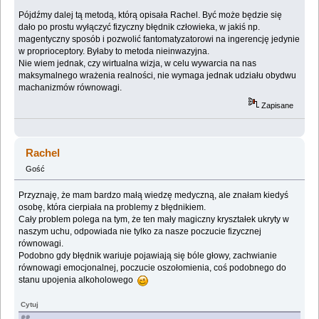
Pójdźmy dalej tą metodą, którą opisała Rachel. Być może będzie się
dało po prostu wyłączyć fizyczny błędnik człowieka, w jakiś np.
magentyczny sposób i pozwolić fantomatyzatorowi na ingerencję jedynie
w proprioceptory. Byłaby to metoda nieinwazyjna.
Nie wiem jednak, czy wirtualna wizja, w celu wywarcia na nas
maksymalnego wrażenia realności, nie wymaga jednak udziału obydwu
machanizmów równowagi.
Zapisane
Rachel
Gość
Przyznaję, że mam bardzo małą wiedzę medyczną, ale znałam kiedyś
osobę, która cierpiała na problemy z błędnikiem.
Cały problem polega na tym, że ten mały magiczny kryształek ukryty w
naszym uchu, odpowiada nie tylko za nasze poczucie fizycznej
równowagi.
Podobno gdy błędnik wariuje pojawiają się bóle głowy, zachwianie
równowagi emocjonalnej, poczucie oszołomienia, coś podobnego do
stanu upojenia alkoholowego
Cytuj