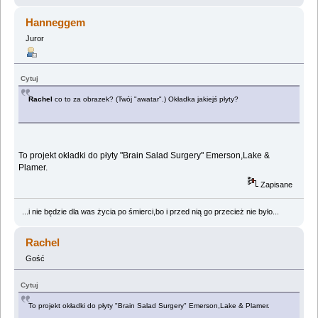
Hanneggem
Juror
Cytuj
Rachel
co to za obrazek? (Twój "awatar".) Okładka jakiejś płyty?
To projekt okładki do płyty "Brain Salad Surgery" Emerson,Lake &
Plamer.
Zapisane
...i nie będzie dla was życia po śmierci,bo i przed nią go przecież nie było...
Rachel
Gość
Cytuj
To projekt okładki do płyty "Brain Salad Surgery" Emerson,Lake & Plamer.