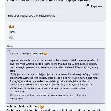
studni w wiadrze czy cos podobnego? Nie moge go odnalezc...
Zapisane
This user possesses the following skills:
dzi
Juror
Cytuj
A teraz bardziej na poważnie
Wyobrażam sobie, że można pewnie podać człowiekowi dożylnie odpowiedni
płyn, który po wniknięciu do płynów, które znajdują się w strukturze błędnika,
będzie mógł wprowadzić człowieka w odpowiedni mniej lub bardziej przyjemny
stan.
Myślę jednak, że najtrudniej jest jednak opanować ludzki mózg, który przecież
przetwarza wszystkie informacje, które są do niego wysyłane m.in. z błędnika.
Z drugiej jednak strony sądze, że wielkim przełomem byłaby możliwość
podłaczenia człowieka do maszyny. Tylko na ile jest to tylko działanie na
wyobraźnię podłączonego delikwenta, a gdzie fizyczna strona tego
eksperymentu?
Co dzieje się z ciałem, kiedy my np. wyobrażamy sobie, że lecimy lub
nurkujemy?
Polecam lekture Summy
Problem z podaniem bodzcow do mozgu jest dosc maly, przynajmniej