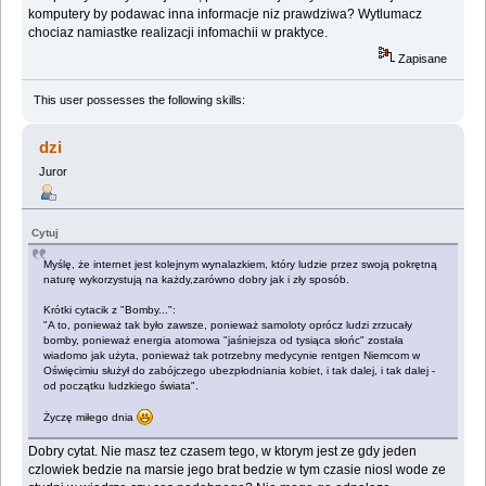
komputery by podawac inna informacje niz prawdziwa? Wytlumacz
chociaz namiastke realizacji infomachii w praktyce.
Zapisane
This user possesses the following skills:
dzi
Juror
Cytuj
Myślę, że internet jest kolejnym wynalazkiem, który ludzie przez swoją pokrętną
naturę wykorzystują na każdy,zarówno dobry jak i zły sposób.
Krótki cytacik z "Bomby...":
"A to, ponieważ tak było zawsze, ponieważ samoloty oprócz ludzi zrzucały
bomby, ponieważ energia atomowa "jaśniejsza od tysiąca słońc" została
wiadomo jak użyta, ponieważ tak potrzebny medycynie rentgen Niemcom w
Oświęcimiu służył do zabójczego ubezpłodniania kobiet, i tak dalej, i tak dalej -
od początku ludzkiego świata".
Życzę miłego dnia
Dobry cytat. Nie masz tez czasem tego, w ktorym jest ze gdy jeden
czlowiek bedzie na marsie jego brat bedzie w tym czasie niosl wode ze