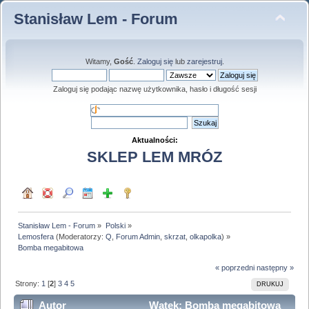
Stanisław Lem - Forum
Witamy,
Gość
.
Zaloguj się
lub
zarejestruj
.
Zaloguj się podając nazwę użytkownika, hasło i długość sesji
Aktualności:
SKLEP LEM MRÓZ
Stanisław Lem - Forum
»
Polski
»
Lemosfera
(Moderatorzy:
Q
,
Forum Admin
,
skrzat
,
olkapolka
) »
Bomba megabitowa
« poprzedni
następny »
Strony:
1
[
2
]
3
4
5
DRUKUJ
Autor
Wątek: Bomba megabitowa