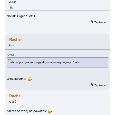
Juror
No tak, Giger rulez!!!
Zapisane
Rachel
Gość
Cytuj
albo odpoczywamy w wygodnym fantomatyzacyjnym fotelu.
W takim fotelu
Zapisane
Rachel
Gość
A teraz bardziej na poważnie