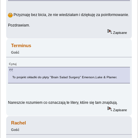
Przyznaję bez bicia, że nie wiedziałam i dziękuję za poinformowanie.
Pozdrawiam.
Zapisane
Terminus
Gość
Cytuj
To projekt okładki do płyty "Brain Salad Surgery" Emerson,Lake & Plamer.
Nareszcie rozumiem co oznaczają te litery, które się tam znajdują.
Zapisane
Rachel
Gość