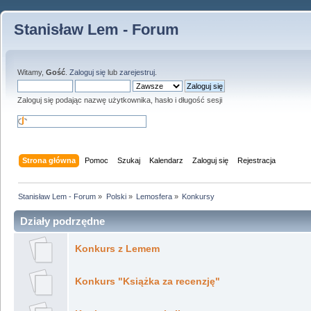
Stanisław Lem - Forum
Witamy,
Gość
.
Zaloguj się
lub
zarejestruj
.
Zaloguj się podając nazwę użytkownika, hasło i długość sesji
Strona główna
Pomoc
Szukaj
Kalendarz
Zaloguj się
Rejestracja
Stanisław Lem - Forum
»
Polski
»
Lemosfera
»
Konkursy
Działy podrzędne
Konkurs z Lemem
Konkurs "Książka za recenzję"