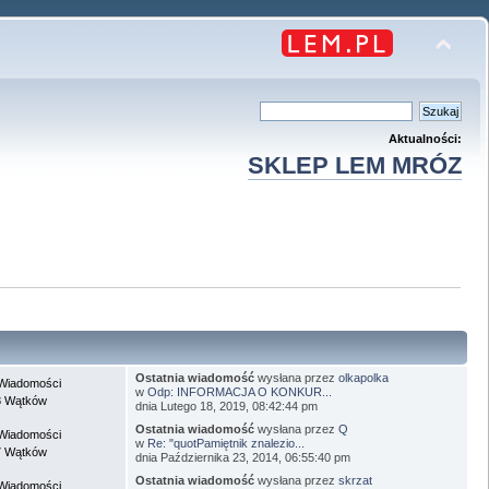
Aktualności:
SKLEP LEM MRÓZ
Ostatnia wiadomość
wysłana przez
olkapolka
Wiadomości
w
Odp: INFORMACJA O KONKUR...
8 Wątków
dnia Lutego 18, 2019, 08:42:44 pm
Ostatnia wiadomość
wysłana przez
Q
Wiadomości
w
Re: "quotPamiętnik znalezio...
7 Wątków
dnia Października 23, 2014, 06:55:40 pm
Ostatnia wiadomość
wysłana przez
skrzat
Wiadomości