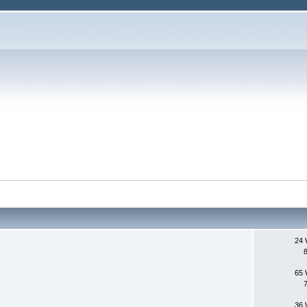
24 
65 
36 