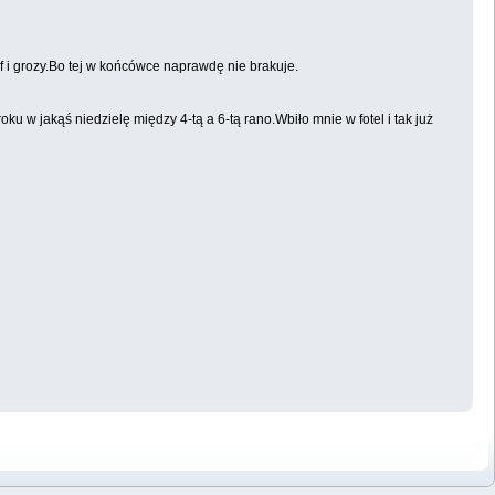
-f i grozy.Bo tej w końcówce naprawdę nie brakuje.
ku w jakąś niedzielę między 4-tą a 6-tą rano.Wbiło mnie w fotel i tak już