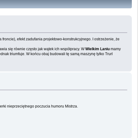
 na froncie), efekt zadufania projektowo-konstrukcyjnego. I ostrzeżenie, że
wia się równie często jak wątek ich współpracy. W
Wielkim Laniu
mamy
ednak triumfuje. W końcu obaj budowali tę samą maszynę tylko Trurl
erki nieprzeciętnego poczucia humoru Mistrza.