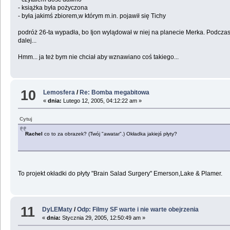
- książka była pożyczona
- była jakimś zbiorem,w którym m.in. pojawił się Tichy
podróż 26-ta wypadła, bo Ijon wylądował w niej na planecie Merka. Podcz
dalej...
Hmm... ja też bym nie chciał aby wznawiano coś takiego...
10
Lemosfera
/
Re: Bomba megabitowa
«
dnia:
Lutego 12, 2005, 04:12:22 am »
Cytuj
Rachel
co to za obrazek? (Twój "awatar".) Okładka jakiejś płyty?
To projekt okładki do płyty "Brain Salad Surgery" Emerson,Lake & Plamer.
11
DyLEMaty
/
Odp: Filmy SF warte i nie warte obejrzenia
«
dnia:
Stycznia 29, 2005, 12:50:49 am »