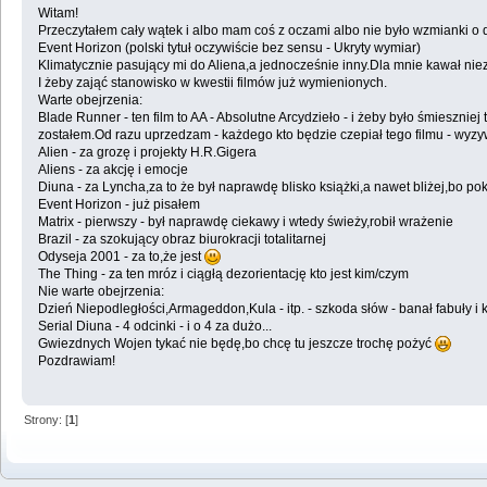
Witam!
Przeczytałem cały wątek i albo mam coś z oczami albo nie było wzmianki o d
Event Horizon (polski tytuł oczywiście bez sensu - Ukryty wymiar)
Klimatycznie pasujący mi do Aliena,a jednocześnie inny.Dla mnie kawał niezł
I żeby zająć stanowisko w kwestii filmów już wymienionych.
Warte obejrzenia:
Blade Runner - ten film to AA - Absolutne Arcydzieło - i żeby było śmiesznie
zostałem.Od razu uprzedzam - każdego kto będzie czepiał tego filmu - wy
Alien - za grozę i projekty H.R.Gigera
Aliens - za akcję i emocje
Diuna - za Lyncha,za to że był naprawdę blisko książki,a nawet bliżej,bo po
Event Horizon - już pisałem
Matrix - pierwszy - był naprawdę ciekawy i wtedy świeży,robił wrażenie
Brazil - za szokujący obraz biurokracji totalitarnej
Odyseja 2001 - za to,że jest
The Thing - za ten mróz i ciągłą dezorientację kto jest kim/czym
Nie warte obejrzenia:
Dzień Niepodległości,Armageddon,Kula - itp. - szkoda słów - banał fabuły i
Serial Diuna - 4 odcinki - i o 4 za dużo...
Gwiezdnych Wojen tykać nie będę,bo chcę tu jeszcze trochę pożyć
Pozdrawiam!
Strony: [
1
]