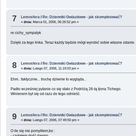
7
Lemosfera
/
Re: Dzienniki Gwiazdowe - jak skompletować?
«
dnia:
Marca 01, 2006, 06:26:52 pm »
re cichy_sympatyk
Dzięki za tego linka. Teraz każdy będzie mógł wyrobić sobie własne zdanie.
8
Lemosfera
/
Re: Dzienniki Gwiazdowe - jak skompletować?
«
dnia:
Lutego 07, 2006, 11:19:03 pm »
Ehm.. faktycznie... trochę dziwnie to wygląda...
Padło wcześniej pytanie co się stało z Podróżą 26-tą Ijona Tichego.
Winienem był się od razu do tego odnieść.
9
Lemosfera
/
Re: Dzienniki Gwiazdowe - jak skompletować?
«
dnia:
Lutego 07, 2006, 07:49:50 pm »
O ile się nie pomyliłem,bo :
- czytałem dość dawno