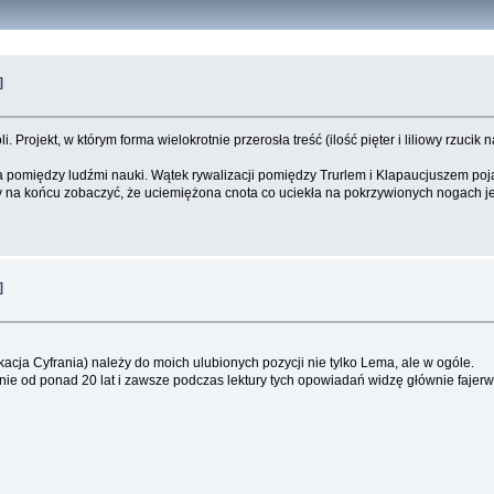
]
. Projekt, w którym forma wielokrotnie przerosła treść (ilość pięter i liliowy rzucik
 pomiędzy ludźmi nauki. Wątek rywalizacji pomiędzy Trurlem i Klapaucjuszem poja
 by na końcu zobaczyć, że uciemiężona cnota co uciekła na pokrzywionych nogach j
]
acja Cyfrania) należy do moich ulubionych pozycji nie tylko Lema, ale w ogóle.
e od ponad 20 lat i zawsze podczas lektury tych opowiadań widzę głównie fajerw