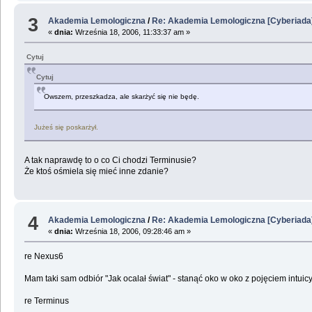
3
Akademia Lemologiczna
/
Re: Akademia Lemologiczna [Cyberiada
«
dnia:
Września 18, 2006, 11:33:37 am »
Cytuj
Cytuj
Owszem, przeszkadza, ale skarżyć się nie będę.
Jużeś się poskarżył.
A tak naprawdę to o co Ci chodzi Terminusie?
Że ktoś ośmiela się mieć inne zdanie?
4
Akademia Lemologiczna
/
Re: Akademia Lemologiczna [Cyberiada
«
dnia:
Września 18, 2006, 09:28:46 am »
re Nexus6
Mam taki sam odbiór "Jak ocalał świat" - stanąć oko w oko z pojęciem intuic
re Terminus