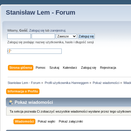
Stanisław Lem - Forum
Witamy,
Gość
.
Zaloguj się
lub
zarejestruj
.
Zaloguj się podając nazwę użytkownika, hasło i długość sesji
Strona główna
Pomoc
Szukaj
Kalendarz
Zaloguj się
Rejestracja
Stanisław Lem - Forum
»
Profil użytkownika Hanneggem
»
Pokaż wiadomości
»
Wiad
Informacja o Profilu
Pokaż wiadomości
Ta sekcja pozwala Ci zobaczyć wszystkie wiadomości wysłane przez tego użytkowni
Wiadomości
Pokaż wątki
Pokaż załączniki