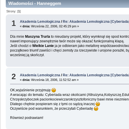
Wiadomości - Hanneggem
Strony: [
1
]
1
Akademia Lemologiczna
/
Re: Akademia Lemologiczna [Cyberiada
«
dnia:
Września 22, 2006, 02:45:29 pm »
Dla mnie
Maszyna Trurla
to nieudany projekt, który wymknął się spod kontroli
nawet imponujący zewnętrznie twór może się okazać funkcjonalną klapą.
Jeśli chodzi o
Wielkie Lanie
ja je odbieram jako metaforę współzawodnictwa
początkowo triumf zawiści i chęci zemsty za rzeczywiste i urojone porażki,
wcześniej ją skończył.
2
Akademia Lemologiczna
/
Re: Akademia Lemologiczna [Cyberiada
«
dnia:
Września 18, 2006, 11:52:52 am »
OK,wyjaśnienie przyjmuję
A wracając do tematu: Cyberiada wraz okolicami (Altruizyna,Kobyszczę,Eduk
Chrzęskrzyboczek pacionkociewiczarokrzysztofoniczny bawi mnie niezmienni
Dlatego chętnie pospieram się z tymi co sądzą inaczej
Oczywiście pod warunkiem, że przeczytali Cyberiadę
Również podrawiam!