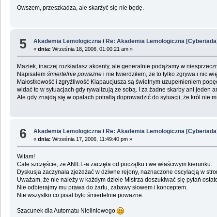
Owszem, przeszkadza, ale skarżyć się nie będę.
5
Akademia Lemologiczna
/
Re: Akademia Lemologiczna [Cyberiada
«
dnia:
Września 18, 2006, 01:00:21 am »
Maziek, inaczej rozkładasz akcenty, ale generalnie podążamy w niesprzecz
Napisałem
śmiertelnie poważne
i nie twierdziłem, że to tylko zgrywa i nic wi
Małostkowość i zgryźliwość Klapaucjusza są świetnym uzupełnieniem popędliw
widać to w sytuacjach gdy rywalizują ze sobą. I za żadne skarby ani jeden a
Ale gdy znajdą się w opałach potrafią doprowadzić do sytuacji, że król nie 
6
Akademia Lemologiczna
/
Re: Akademia Lemologiczna [Cyberiada
«
dnia:
Września 17, 2006, 11:49:40 pm »
Witam!
Całe szczęście, że ANIEL-a zaczęła od początku i we właściwym kierunku.
Dyskusja zaczynała zjeżdżać w dziwne rejony, naznaczone oscylacją w stron
Uważam, że nie należy w każdym dziele Mistrza doszukiwać się pytań ostat
Nie odbierajmy mu prawa do żartu, zabawy słowem i konceptem.
Nie wszystko co pisał było śmiertelnie poważne.
Szacunek dla Automatu Nieliniowego