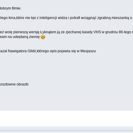
obrym filmie.
ego kina,które nie kpi z inteligencji widza i potrafi wciągnąć zgrabną mieszanką s
j też wolę pierwszą wersję.Łyknąłem ją ze zjechanej kasety VHS w grudniu 86-tego ro
zywam na udeptaną ziemię
kazał Nawigatora Gildii,którego opis pojawia się w Mesjaszu
 kosztowne obrazki