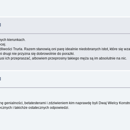
]
nych kierunkach.
ęcej.
ości Trurla. Razem stanowią oni parę idealnie niedobranych istot, które się wzaj
ni drugi nie przyzna się dobrowolnie do porażki.
musi ich przepraszać, albowiem przeprosiny takiego męża są im absolutnie na nic.
]
ę genialności, betatesterami i zdziwieniem kim naprawdę byli Dwaj Wielcy Konstru
ecznych i takichże ostatecznych odpowiedzi.