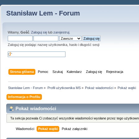
Stanisław Lem - Forum
Witamy,
Gość
.
Zaloguj się
lub
zarejestruj
.
Zaloguj się podając nazwę użytkownika, hasło i długość sesji
Strona główna
Pomoc
Szukaj
Kalendarz
Zaloguj się
Rejestracja
Stanisław Lem - Forum
»
Profil użytkownika MS
»
Pokaż wiadomości
»
Pokaż wątki
Informacja o Profilu
Pokaż wiadomości
Ta sekcja pozwala Ci zobaczyć wszystkie wiadomości wysłane przez tego użytkowni
Wiadomości
Pokaż wątki
Pokaż załączniki