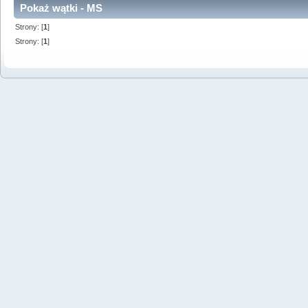
Pokaż wątki - MS
Strony: [
1
]
Strony: [
1
]