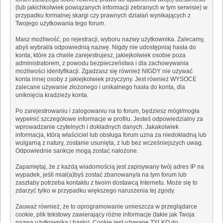
(lub jakichkolwiek powiązanych informacji zebranych w tym serwisie) w
przypadku formalnej skargi czy prawnych działań wynikających z
Twojego użytkowania tego forum.
Masz możliwość, po rejestracji, wyboru nazwy użytkownika. Zalecamy,
abyś wybrał/a odpowiednią nazwę. Nigdy nie udostępniaj hasła do
konta, które za chwile zarejestrujesz, jakiejkolwiek osobie poza
administratorem, z powodu bezpieczeństwa i dla zachowywania
możliwości identyfikacji. Zgadzasz się również NIGDY nie używać
konta innej osoby z jakiejkolwiek przyczyny. Jest również WYSOCE
zalecane używanie złożonego i unikalnego hasła do konta, dla
uniknięcia kradzieży konta.
Po zarejestrowaniu i zalogowaniu na to forum, będziesz mógł/mogła
wypełnić szczegółowe informacje w profilu. Jesteś odpowiedzialny za
wprowadzanie czytelnych i dokładnych danych. Jakakolwiek
informacja, którą właściciel lub obsługa forum uzna za niedokładną lub
wulgarną z natury, zostanie usunięta, z lub bez wcześniejszych uwag.
Odpowiednie sankcje mogą zostać nałożone.
Zapamiętaj, że z każdą wiadomością jest zapisywany twój adres IP na
wypadek, jeśli miał(a)byś zostać zbanowany/a na tym forum lub
zaszłaby potrzeba kontaktu z twoim dostawcą Internetu. Może się to
zdarzyć tylko w przypadku większego naruszenia tej zgody.
Zauważ również, że to oprogramowanie umieszcza w przeglądarce
cookie, plik tekstowy zawierający różne informacje (takie jak Twoja
nazwa użytkownika i hasło). Cookie jest używane TYLKO do