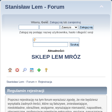
Stanisław Lem - Forum
Witamy,
Gość
.
Zaloguj się
lub
zarejestruj
.
Zaloguj się podając nazwę użytkownika, hasło i długość sesji
Aktualności:
SKLEP LEM MRÓZ
Stanisław Lem - Forum
»
Rejestracja
Regulamin rejestracji
Poprzez rejestrację na tym forum wyrażasz zgodę, że nie będziesz
wysyłał/a żadnych treści, które są fałszywe, zniesławiające,
niedokładne, obraźliwe, wulgarne, wyrażające nienawiść, napastliwe,
obsceniczne, profanujące orientację seksualną, grożące, naruszające