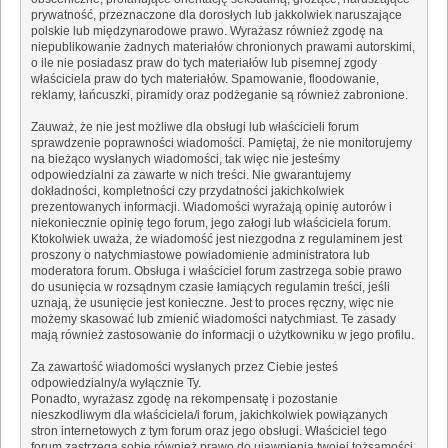
prywatność, przeznaczone dla dorosłych lub jakkolwiek naruszające
polskie lub międzynarodowe prawo. Wyrażasz również zgodę na
niepublikowanie żadnych materiałów chronionych prawami autorskimi,
o ile nie posiadasz praw do tych materiałów lub pisemnej zgody
właściciela praw do tych materiałów. Spamowanie, floodowanie,
reklamy, łańcuszki, piramidy oraz podżeganie są również zabronione.
Zauważ, że nie jest możliwe dla obsługi lub właścicieli forum
sprawdzenie poprawności wiadomości. Pamiętaj, że nie monitorujemy
na bieżąco wysłanych wiadomości, tak więc nie jesteśmy
odpowiedzialni za zawarte w nich treści. Nie gwarantujemy
dokładności, kompletności czy przydatności jakichkolwiek
prezentowanych informacji. Wiadomości wyrażają opinię autorów i
niekoniecznie opinię tego forum, jego załogi lub właściciela forum.
Ktokolwiek uważa, że wiadomość jest niezgodna z regulaminem jest
proszony o natychmiastowe powiadomienie administratora lub
moderatora forum. Obsługa i właściciel forum zastrzega sobie prawo
do usunięcia w rozsądnym czasie łamiących regulamin treści, jeśli
uznają, że usunięcie jest konieczne. Jest to proces ręczny, więc nie
możemy skasować lub zmienić wiadomości natychmiast. Te zasady
mają również zastosowanie do informacji o użytkowniku w jego profilu.
Za zawartość wiadomości wysłanych przez Ciebie jesteś
odpowiedzialny/a wyłącznie Ty.
Ponadto, wyrażasz zgodę na rekompensatę i pozostanie
nieszkodliwym dla właściciela/i forum, jakichkolwiek powiązanych
stron internetowych z tym forum oraz jego obsługi. Właściciel tego
forum zastrzega sobie również prawo do ujawnienia twojej tożsamości