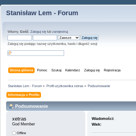
Stanisław Lem - Forum
Witamy,
Gość
.
Zaloguj się
lub
zarejestruj
.
Zaloguj się podając nazwę użytkownika, hasło i długość sesji
Strona główna
Pomoc
Szukaj
Kalendarz
Zaloguj się
Rejestracja
Stanisław Lem - Forum
»
Profil użytkownika xetras
»
Podsumowanie
Informacja o Profilu
Podsumowanie
xetras 
Wiadomości:
God Member
Wiek:
Offline