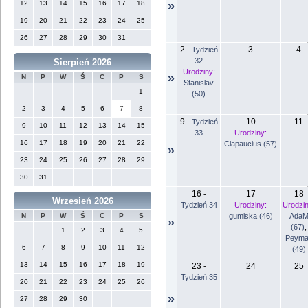
12
13
14
15
16
17
18
»
19
20
21
22
23
24
25
26
27
28
29
30
31
2
3
4
-
Tydzień
32
Sierpień 2026
Urodziny:
»
N
P
W
Ś
C
P
S
Stanislav
1
(50)
2
3
4
5
6
7
8
9
10
11
-
Tydzień
9
10
11
12
13
14
15
33
Urodziny:
16
17
18
19
20
21
22
Clapaucius (57)
»
23
24
25
26
27
28
29
30
31
16
17
18
-
Wrzesień 2026
Tydzień 34
Urodziny:
Urodzin
gumiska (46)
Ada
N
P
W
Ś
C
P
S
»
(67)
,
1
2
3
4
5
Peyma
6
7
8
9
10
11
12
(49)
13
14
15
16
17
18
19
23
24
25
-
Tydzień 35
20
21
22
23
24
25
26
»
27
28
29
30