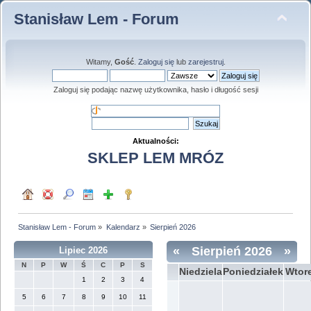
Stanisław Lem - Forum
Witamy,
Gość
.
Zaloguj się
lub
zarejestruj
.
Zaloguj się podając nazwę użytkownika, hasło i długość sesji
Aktualności:
SKLEP LEM MRÓZ
Stanisław Lem - Forum
»
Kalendarz
»
Sierpień 2026
«
Sierpień 2026
»
Lipiec 2026
N
P
W
Ś
C
P
S
Niedziela
Poniedziałek
Wtor
1
2
3
4
5
6
7
8
9
10
11