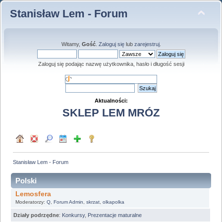
Stanisław Lem - Forum
Witamy,
Gość
.
Zaloguj się
lub
zarejestruj
.
Zaloguj się podając nazwę użytkownika, hasło i długość sesji
Aktualności:
SKLEP LEM MRÓZ
Stanisław Lem - Forum
Polski
Lemosfera
Moderatorzy:
Q
,
Forum Admin
,
skrzat
,
olkapolka
Działy podrzędne
:
Konkursy
,
Prezentacje maturalne