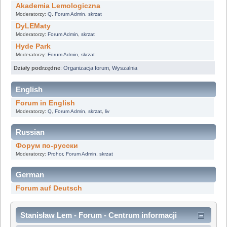
Akademia Lemologiczna
Moderatorzy:
Q
,
Forum Admin
,
skrzat
DyLEMaty
Moderatorzy:
Forum Admin
,
skrzat
Hyde Park
Moderatorzy:
Forum Admin
,
skrzat
Działy podrzędne
:
Organizacja forum
,
Wyszalnia
English
Forum in English
Moderatorzy:
Q
,
Forum Admin
,
skrzat
,
liv
Russian
Форум по-русски
Moderatorzy:
Prohor
,
Forum Admin
,
skrzat
German
Forum auf Deutsch
Stanisław Lem - Forum - Centrum informacji