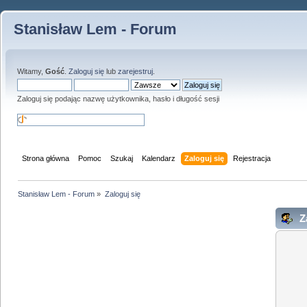
Stanisław Lem - Forum
Witamy,
Gość
.
Zaloguj się
lub
zarejestruj
.
Zaloguj się podając nazwę użytkownika, hasło i długość sesji
Strona główna
Pomoc
Szukaj
Kalendarz
Zaloguj się
Rejestracja
Stanisław Lem - Forum
»
Zaloguj się
Za