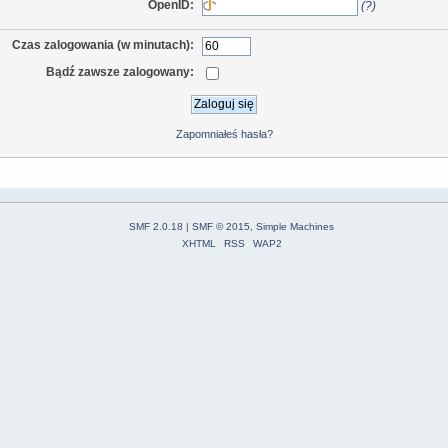
OpenID:
(?)
Czas zalogowania (w minutach):
Bądź zawsze zalogowany:
Zapomniałeś hasła?
SMF 2.0.18
|
SMF © 2015
,
Simple Machines
XHTML
RSS
WAP2