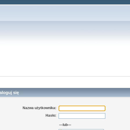
loguj się
Nazwa użytkownika:
Hasło:
—lub—