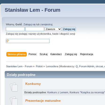
Stanisław Lem - Forum
Witamy,
Gość
.
Zaloguj się
lub
zarejestruj
.
Zaloguj się podając nazwę użytkownika, hasło i długość sesji
Strona główna
Pomoc
Szukaj
Kalendarz
Zaloguj się
Rejestracja
Stanisław Lem - Forum
»
Polski
»
Lemosfera
(Moderatorzy:
Q
,
Forum Admin
,
skrzat
,
Działy podrzędne
Konkursy
Działy podrzędne
:
Konkurs z Lemem
,
Konkurs "Książka za recenzję"
Prezentacje maturalne