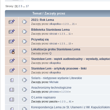
Strony: [
1
]
2
3
...
17
Temat
/
Zaczęty przez
2021: Rok Lema
Zaczęty przez
olkapolka
«
1
2
3
...
21
»
Biblioteka Stanisława Lema
Zaczęty przez
skrzat
«
1
2
3
...
11
»
Przywitaj się
Zaczęty przez
skrzat
«
1
2
3
...
15
»
Lokalizacja grobu Stanisława Lema
Zaczęty przez
Q
Stanisław Lem - wątek audiowizualny – wywiady, adaptacj
Zaczęty przez
olkapolka
Stanisław Lem - artykuły prasowe - linki
Zaczęty przez
olkapolka
Solaris - nietypowe wydanie Litewskie
Zaczęty przez
Michale
Anachronizmy technologiczne
Zaczęty przez
pirxowa
«
1
2
3
4
»
O Lemie napisano
Zaczęty przez paszta
«
1
2
3
...
81
»
Korespondencja Lema ze St. Ulamem i z Wł. Kapuścińskim