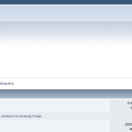
olkapolka
)
0 
,
Konkurs na recenzję II etap
2032
9