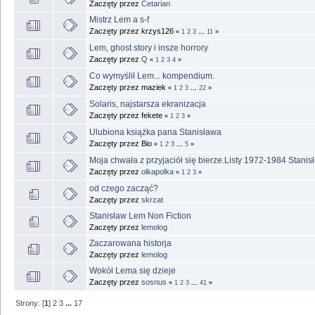
Zaczęty przez
Cetarian
Mistrz Lem a s-f
Zaczęty przez krzys126
«
1
2
3
...
11
»
Lem, ghost story i insze horrory
Zaczęty przez
Q
«
1
2
3
4
»
Co wymyślił Lem... kompendium.
Zaczęty przez maziek
«
1
2
3
...
22
»
Solaris, najstarsza ekranizacja
Zaczęty przez fekete
«
1
2
3
»
Ulubiona książka pana Stanisława
Zaczęty przez Bio
«
1
2
3
...
5
»
Moja chwała z przyjaciół się bierze.Listy 1972-1984 Stani
Zaczęty przez
olkapolka
«
1
2
3
»
od czego zacząć?
Zaczęty przez
skrzat
Stanisław Lem Non Fiction
Zaczęty przez
lemolog
Zaczarowana historja
Zaczęty przez
lemolog
Wokół Lema się dzieje
Zaczęty przez
sosnus
«
1
2
3
...
41
»
Strony: [
1
]
2
3
...
17