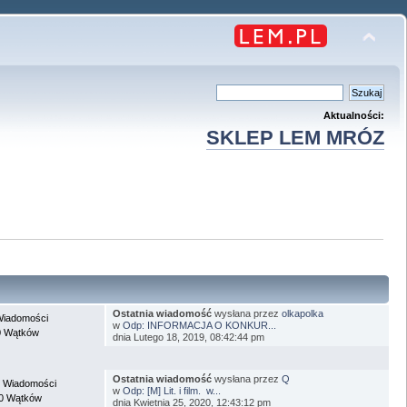
Aktualności:
SKLEP LEM MRÓZ
Ostatnia wiadomość
wysłana przez
olkapolka
Wiadomości
w
Odp: INFORMACJA O KONKUR...
0 Wątków
dnia Lutego 18, 2019, 08:42:44 pm
Ostatnia wiadomość
wysłana przez
Q
 Wiadomości
w
Odp: [M] Lit. i film. w...
0 Wątków
dnia Kwietnia 25, 2020, 12:43:12 pm