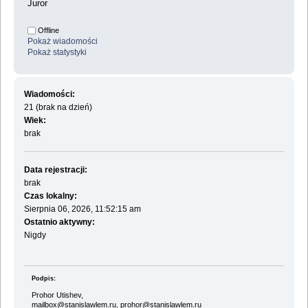
Juror
Offline
Pokaż wiadomości
Pokaż statystyki
Wiadomości:
21 (brak na dzień)
Wiek:
brak
Data rejestracji:
brak
Czas lokalny:
Sierpnia 06, 2026, 11:52:15 am
Ostatnio aktywny:
Nigdy
Podpis:
Prohor Utishev,
mailbox@stanislawlem.ru, prohor@stanislawlem.ru