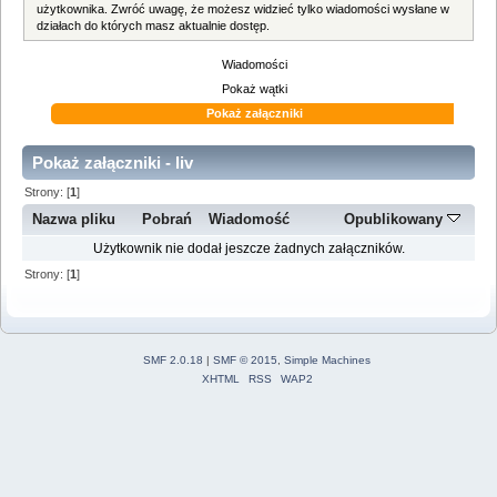
użytkownika. Zwróć uwagę, że możesz widzieć tylko wiadomości wysłane w
działach do których masz aktualnie dostęp.
Wiadomości
Pokaż wątki
Pokaż załączniki
Pokaż załączniki - liv
Strony: [
1
]
Nazwa pliku
Pobrań
Wiadomość
Opublikowany
Użytkownik nie dodał jeszcze żadnych załączników.
Strony: [
1
]
SMF 2.0.18
|
SMF © 2015
,
Simple Machines
XHTML
RSS
WAP2