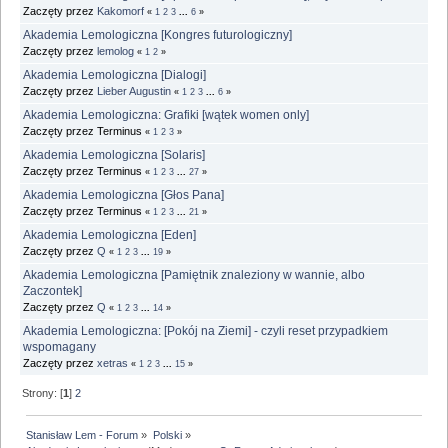
Zaczęty przez
Kakomorf
«
1
2
3
...
6
»
Akademia Lemologiczna [Kongres futurologiczny]
Zaczęty przez
lemolog
«
1
2
»
Akademia Lemologiczna [Dialogi]
Zaczęty przez
Lieber Augustin
«
1
2
3
...
6
»
Akademia Lemologiczna: Grafiki [wątek women only]
Zaczęty przez Terminus
«
1
2
3
»
Akademia Lemologiczna [Solaris]
Zaczęty przez Terminus
«
1
2
3
...
27
»
Akademia Lemologiczna [Głos Pana]
Zaczęty przez Terminus
«
1
2
3
...
21
»
Akademia Lemologiczna [Eden]
Zaczęty przez
Q
«
1
2
3
...
19
»
Akademia Lemologiczna [Pamiętnik znaleziony w wannie, albo
Zaczontek]
Zaczęty przez
Q
«
1
2
3
...
14
»
Akademia Lemologiczna: [Pokój na Ziemi] - czyli reset przypadkiem
wspomagany
Zaczęty przez
xetras
«
1
2
3
...
15
»
Strony: [
1
]
2
Stanisław Lem - Forum
»
Polski
»