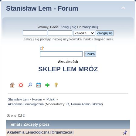
Stanisław Lem - Forum
Witamy,
Gość
.
Zaloguj się
lub
zarejestruj
.
Zaloguj się podając nazwę użytkownika, hasło i długość sesji
Aktualności:
SKLEP LEM MRÓZ
Stanisław Lem - Forum
»
Polski
»
Akademia Lemologiczna
(Moderatorzy:
Q
,
Forum Admin
,
skrzat
)
Strony: [
1
]
2
Temat
/
Zaczęty przez
Akademia Lemologiczna [Organizacja]