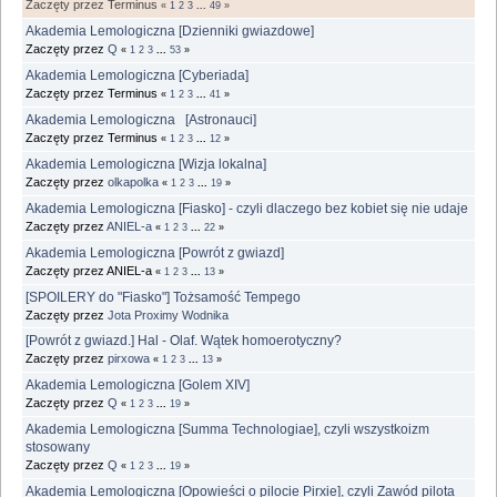
Zaczęty przez Terminus
«
1
2
3
...
49
»
Akademia Lemologiczna [Dzienniki gwiazdowe]
Zaczęty przez
Q
«
1
2
3
...
53
»
Akademia Lemologiczna [Cyberiada]
Zaczęty przez Terminus
«
1
2
3
...
41
»
Akademia Lemologiczna [Astronauci]
Zaczęty przez Terminus
«
1
2
3
...
12
»
Akademia Lemologiczna [Wizja lokalna]
Zaczęty przez
olkapolka
«
1
2
3
...
19
»
Akademia Lemologiczna [Fiasko] - czyli dlaczego bez kobiet się nie udaje
Zaczęty przez
ANIEL-a
«
1
2
3
...
22
»
Akademia Lemologiczna [Powrót z gwiazd]
Zaczęty przez ANIEL-a
«
1
2
3
...
13
»
[SPOILERY do "Fiasko"] Tożsamość Tempego
Zaczęty przez
Jota Proximy Wodnika
[Powrót z gwiazd.] Hal - Olaf. Wątek homoerotyczny?
Zaczęty przez
pirxowa
«
1
2
3
...
13
»
Akademia Lemologiczna [Golem XIV]
Zaczęty przez
Q
«
1
2
3
...
19
»
Akademia Lemologiczna [Summa Technologiae], czyli wszystkoizm
stosowany
Zaczęty przez
Q
«
1
2
3
...
19
»
Akademia Lemologiczna [Opowieści o pilocie Pirxie], czyli Zawód pilota