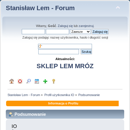
Stanisław Lem - Forum
Witamy,
Gość
.
Zaloguj się
lub
zarejestruj
.
Zaloguj się podając nazwę użytkownika, hasło i długość sesji
Aktualności:
SKLEP LEM MRÓZ
Stanisław Lem - Forum
»
Profil użytkownika IO
»
Podsumowanie
Informacja o Profilu
Podsumowanie
IO 