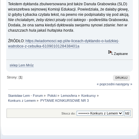
Tekstem dyktanda zbulwersowana jest także Danuta Grabowska (SLD)
wiceszefowa sejmowej Komisji Edukacji. Powiedziała, że dałaby głowę,
iż gdyby Łybacka czytała tekst, na pewno nie podpisałaby się pod akcją.
Nie chciałabym, żeby dzieci pisały coś takiego
- podkreśliła Grabowska.
Dodała, że ona sama kiedyś dyktowała swojemu synowi zdanie:
hen w
chaszczach hula jakaś hultajska horda
.
ŹRÓDŁO:
https://wiadomosci.wp.pl/w-liceach-dyktando-o-ludzkiej-
watrobce-z-cebulka-6109010128438401a
Zapisane
sklep Lem Mróz
Strony: [
1
]
DRUKUJ
« poprzedni
następny »
Stanisław Lem - Forum
»
Polski
»
Lemosfera
»
Konkursy
»
Konkurs z Lemem
»
PYTANIE KONKURSOWE NR 3
Skocz do: