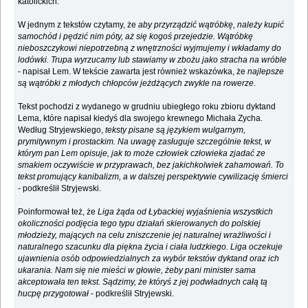
katolickich.
W jednym z tekstów czytamy, że
aby przyrządzić wątróbkę, należy kupić
samochód i pędzić nim póty, aż się kogoś przejedzie. Wątróbkę
nieboszczykowi niepotrzebną z wnętrzności wyjmujemy i wkładamy do
lodówki. Trupa wyrzucamy lub stawiamy w zbożu jako stracha na wróble
- napisał Lem. W tekście zawarta jest również wskazówka, że
najlepsze
są wątróbki z młodych chłopców jeżdżących zwykle na rowerze
.
Tekst pochodzi z wydanego w grudniu ubiegłego roku zbioru dyktand
Lema, które napisał kiedyś dla swojego krewnego Michała Zycha.
Według Stryjewskiego,
teksty pisane są językiem wulgarnym,
prymitywnym i prostackim. Na uwagę zasługuje szczególnie tekst, w
którym pan Lem opisuje, jak to może człowiek człowieka zjadać ze
smakiem oczywiście w przyprawach, bez jakichkolwiek zahamowań. To
tekst promujący kanibalizm, a w dalszej perspektywie cywilizację śmierci
- podkreślił Stryjewski.
Poinformował też, że
Liga żąda od Łybackiej wyjaśnienia wszystkich
okoliczności podjęcia tego typu działań skierowanych do polskiej
młodzieży, mających na celu zniszczenie jej naturalnej wrażliwości i
naturalnego szacunku dla piękna życia i ciała ludzkiego. Liga oczekuje
ujawnienia osób odpowiedzialnych za wybór tekstów dyktand oraz ich
ukarania. Nam się nie mieści w głowie, żeby pani minister sama
akceptowała ten tekst. Sądzimy, że któryś z jej podwładnych całą tą
hucpę przygotował
- podkreślił Stryjewski.