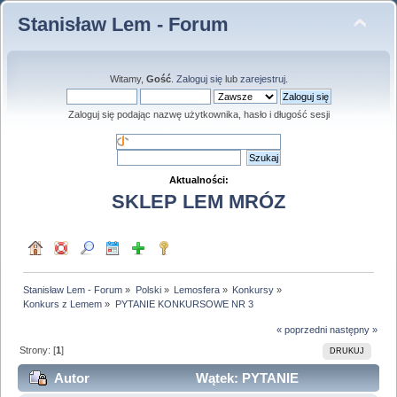
Stanisław Lem - Forum
Witamy,
Gość
.
Zaloguj się
lub
zarejestruj
.
Zaloguj się podając nazwę użytkownika, hasło i długość sesji
Aktualności:
SKLEP LEM MRÓZ
Stanisław Lem - Forum
»
Polski
»
Lemosfera
»
Konkursy
»
Konkurs z Lemem
»
PYTANIE KONKURSOWE NR 3
« poprzedni
następny »
Strony: [
1
]
DRUKUJ
Autor
Wątek: PYTANIE