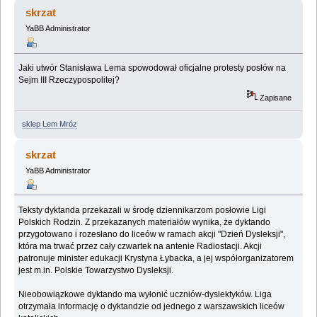
KONKURSOWE NR 3 (Przeczytany 25037 razy)
skrzat
YaBB Administrator
Jaki utwór Stanisława Lema spowodował oficjalne protesty posłów na
Sejm III Rzeczypospolitej?
Zapisane
sklep Lem Mróz
skrzat
YaBB Administrator
Teksty dyktanda przekazali w środę dziennikarzom posłowie Ligi
Polskich Rodzin. Z przekazanych materiałów wynika, że dyktando
przygotowano i rozesłano do liceów w ramach akcji "Dzień Dysleksji",
która ma trwać przez cały czwartek na antenie Radiostacji. Akcji
patronuje minister edukacji Krystyna Łybacka, a jej współorganizatorem
jest m.in. Polskie Towarzystwo Dysleksji.
Nieobowiązkowe dyktando ma wyłonić uczniów-dyslektyków. Liga
otrzymała informację o dyktandzie od jednego z warszawskich liceów