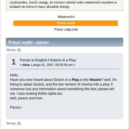
użytkownika. Zwróć uwagę, że możesz widzieć tylko wiadomości wysłane w
działach do których masz aktualnie dostęp.
Wiadomości
Pokaż wątki
Pokaż załączniki
Pokaż wątki - pacou
Strony: [
1
]
1
Forum in English
/
Solaris in a Play
«
dnia:
Lutego 01, 2007, 09:25:59 am »
hello,
Have you ever heard about Solaris in a
Play
,in the
theatre
? well, I'm
trying to adapt Solaris, and the two version of cinema into a play. If
someone has any information about something like that, please tell
me. I was looking forthe rights too.
well, peace and love...
Pacou./
Strony: [
1
]