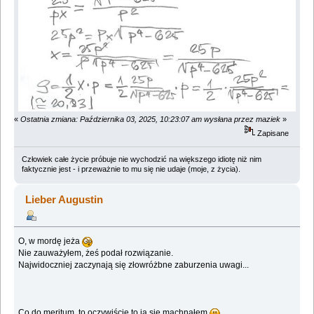
«
Ostatnia zmiana: Października 03, 2025, 10:23:07 am wysłana przez maziek
»
Zapisane
Człowiek całe życie próbuje nie wychodzić na większego idiotę niż nim
faktycznie jest - i przeważnie to mu się nie udaje (moje, z życia).
Lieber Augustin
O, w mordę jeża
Nie zauważyłem, żeś podał rozwiązanie.
Najwidoczniej zaczynają się złowróżbne zaburzenia uwagi...
Co do meritum, to oczywiście to ja się machnąłem