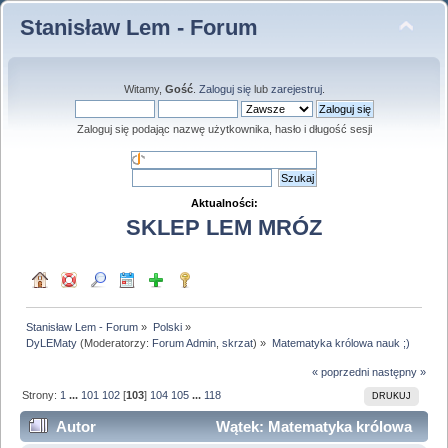
Stanisław Lem - Forum
Witamy,
Gość
.
Zaloguj się
lub
zarejestruj
.
Zaloguj się podając nazwę użytkownika, hasło i długość sesji
Aktualności:
SKLEP LEM MRÓZ
Stanisław Lem - Forum
»
Polski
»
DyLEMaty
(Moderatorzy:
Forum Admin
,
skrzat
) »
Matematyka królowa nauk ;)
« poprzedni
następny »
Strony:
1
...
101
102
[
103
]
104
105
...
118
DRUKUJ
Autor
Wątek: Matematyka królowa