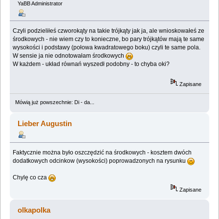
YaBB Administrator
Czyli podzieliłeś czworokąty na takie trójkąty jak ja, ale wnioskowałeś ze
środkowych - nie wiem czy to konieczne, bo pary trójkątów mają te same
wysokości i podstawy (połowa kwadratowego boku) czyli te same pola.
W sensie ja nie odnotowałam środkowych
W każdem - układ równań wyszedł podobny - to chyba oki?
Zapisane
Mówią już powszechnie: Di - da...
Lieber Augustin
Faktycznie można było oszczędzić na środkowych - kosztem dwóch
dodatkowych odcinkow (wysokości) poprowadzonych na rysunku
Chylę co cza
Zapisane
olkapolka