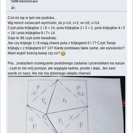
YaBB Administrator
Coś mi się w tym nie podoba...
Wg moich oznaczeń wychodzi, że y=14, z=2, w=18, c=14.
Czyli pola trójkątów 1 i 8 = 14, pola trójkątów 2 i 3 = 2, pola trójkątów 4 i 5
= 18 i pola trójkątów 6 i 7= 14.
Daje to 96 czyli pole kwadratu.
Ale czy trójkąty 1 i 8 mają równe pola z trójkątami 6 i 7? Czyli Twoje
trójkąty c z trójkątami b? 14? Kiedy podstawy takie same, ale wysokości?
Mam wypić trzecią kawę czy co?
Pss...znalazłam rozwiązanie podobnego zadania i przerobiłam na nasze
- czyli to nie mój pomysł, ale wygląda ładnie, prosto i daje...ten sam
wynik co nasz. Ale nie ma dziwnego układu równań.