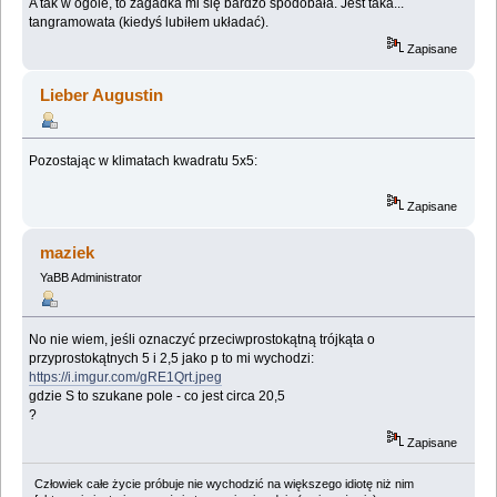
A tak w ogóle, to zagadka mi się bardzo spodobała. Jest taka...
tangramowata (kiedyś lubiłem układać).
Zapisane
Lieber Augustin
Pozostając w klimatach kwadratu 5x5:
Zapisane
maziek
YaBB Administrator
No nie wiem, jeśli oznaczyć przeciwprostokątną trójkąta o
przyprostokątnych 5 i 2,5 jako p to mi wychodzi:
https://i.imgur.com/gRE1Qrt.jpeg
gdzie S to szukane pole - co jest circa 20,5
?
Zapisane
Człowiek całe życie próbuje nie wychodzić na większego idiotę niż nim