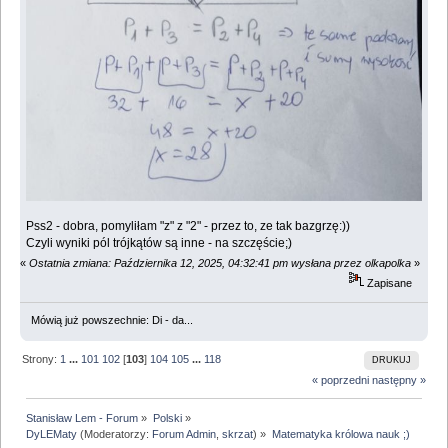
Pss2 - dobra, pomyliłam "z" z "2" - przez to, ze tak bazgrzę:))
Czyli wyniki pól trójkątów są inne - na szczęście;)
«
Ostatnia zmiana: Października 12, 2025, 04:32:41 pm wysłana przez olkapolka
»
Zapisane
Mówią już powszechnie: Di - da...
Strony:
1
...
101
102
[
103
]
104
105
...
118
DRUKUJ
« poprzedni
następny »
Stanisław Lem - Forum
»
Polski
»
DyLEMaty
(Moderatorzy:
Forum Admin
,
skrzat
) »
Matematyka królowa nauk ;)