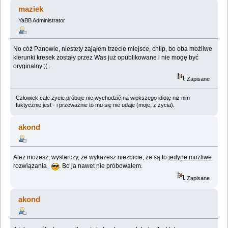
nauk ;) (Przeczytany 1974159 razy)
maziek
YaBB Administrator
No cóż Panowie, niestety zająłem trzecie miejsce, chlip, bo oba możliwe
kierunki kresek zostały przez Was już opublikowane i nie mogę być
oryginalny ;( .
Zapisane
Człowiek całe życie próbuje nie wychodzić na większego idiotę niż nim
faktycznie jest - i przeważnie to mu się nie udaje (moje, z życia).
akond
Ależ możesz, wystarczy, że wykażesz niezbicie, że są to
jedyne możliwe
rozwiązania
. Bo ja nawet nie próbowałem.
Zapisane
akond