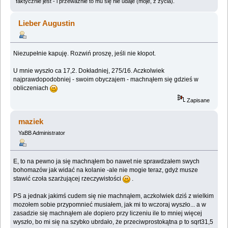
faktycznie jest - i przeważnie to mu się nie udaje (moje, z życia).
Lieber Augustin
Niezupełnie kapuję. Rozwiń proszę, jeśli nie kłopot.
U mnie wyszło ca 17,2. Dokładniej, 275/16. Aczkolwiek
najprawdopodobniej - swoim obyczajem - machnąłem się gdzieś w
obliczeniach
Zapisane
maziek
YaBB Administrator
E, to na pewno ja się machnąłem bo nawet nie sprawdzałem swych
bohomazów jak widać na kolanie -ale nie mogie teraz, gdyż musze
stawić czoła szarżującej rzeczywistości
.
PS a jednak jakimś cudem się nie machnąłem, aczkolwiek dziś z wielkim
mozołem sobie przypomnieć musiałem, jak mi to wczoraj wyszło... a w
zasadzie się machnąłem ale dopiero przy liczeniu ile to mniej więcej
wyszło, bo mi się na szybko ubrdało, że przeciwprostokątna p to sqrt31,5