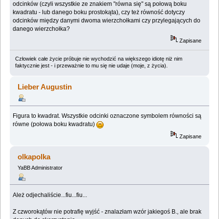
odcinków (czyli wszystkie ze znakiem "równa się" są połową boku
kwadratu - lub danego boku prostokąta), czy też równość dotyczy
odcinków między danymi dwoma wierzchołkami czy przylegających do
danego wierzchołka?
Zapisane
Człowiek całe życie próbuje nie wychodzić na większego idiotę niż nim
faktycznie jest - i przeważnie to mu się nie udaje (moje, z życia).
Lieber Augustin
Figura to kwadrat. Wszystkie odcinki oznaczone symbolem równości są
równe (połowa boku kwadratu)
Zapisane
olkapolka
YaBB Administrator
Ależ odjechaliście...fiu...fiu...
Z czworokątów nie potrafię wyjść - znalazłam wzór jakiegoś B., ale brak