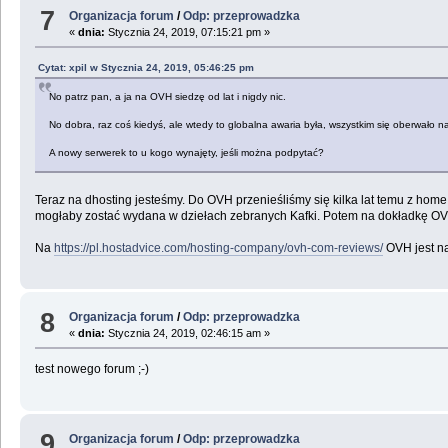
7
Organizacja forum
/
Odp: przeprowadzka
«
dnia:
Stycznia 24, 2019, 07:15:21 pm »
Cytat: xpil w Stycznia 24, 2019, 05:46:25 pm
No patrz pan, a ja na OVH siedzę od lat i nigdy nic.
No dobra, raz coś kiedyś, ale wtedy to globalna awaria była, wszystkim się oberwało na
A nowy serwerek to u kogo wynajęty, jeśli można podpytać?
Teraz na dhosting jesteśmy. Do OVH przenieśliśmy się kilka lat temu z home
mogłaby zostać wydana w dziełach zebranych Kafki. Potem na dokładkę O
Na
https://pl.hostadvice.com/hosting-company/ovh-com-reviews/
OVH jest na
8
Organizacja forum
/
Odp: przeprowadzka
«
dnia:
Stycznia 24, 2019, 02:46:15 am »
test nowego forum ;-)
9
Organizacja forum
/
Odp: przeprowadzka