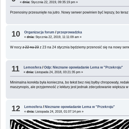
«
dnia:
Stycznia 22, 2019, 09:35:19 pm »
Przenosiny przesunięte na jutro. Nowy serwer powinien być lepszy, bo teraz
10
Organizacja forum
/
przeprowadzka
«
dnia:
Stycznia 22, 2019, 11:11:09 am »
W nocy
z 22 na 23
z 23 na 24 stycznia będziemy przenosić się na nowy serw
11
Lemosfera
/
Odp: Nieznane opowiadanie Lema w "Przekroju"
«
dnia:
Listopada 24, 2018, 03:21:35 pm »
Minimalna korekta była konieczna, bo tekst bez niej byłby chropowaty, red
maszynopis, ale przyjemność z lektury jest jednak zdecydowanie większa w
12
Lemosfera
/
Nieznane opowiadanie Lema w "Przekroju"
«
dnia:
Listopada 24, 2018, 01:07:14 pm »