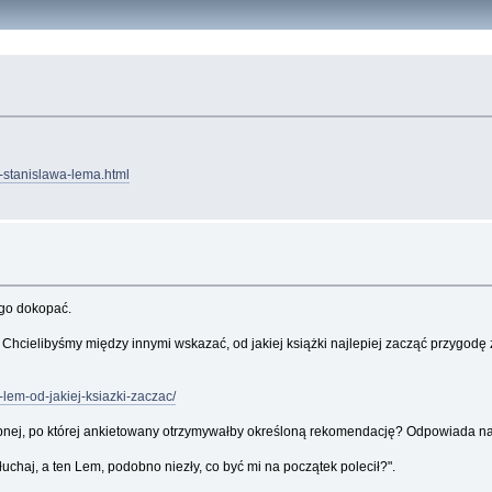
-stanislawa-lema.html
ego dokopać.
hcielibyśmy między innymi wskazać, od jakiej książki najlepiej zacząć przygodę z
w-lem-od-jakiej-ksiazki-zaczac/
ępnej, po której ankietowany otrzymywałby określoną rekomendację? Odpowiada na k
chaj, a ten Lem, podobno niezły, co być mi na początek polecił?".