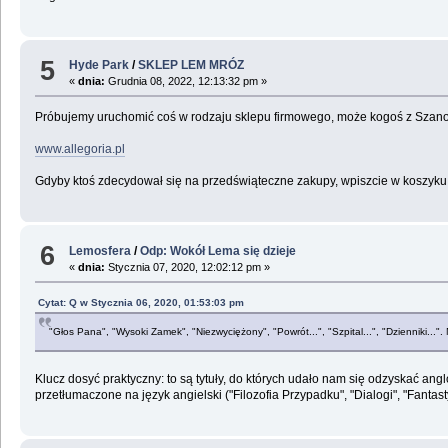
5
Hyde Park
/
SKLEP LEM MRÓZ
«
dnia:
Grudnia 08, 2022, 12:13:32 pm »
Próbujemy uruchomić coś w rodzaju sklepu firmowego, może kogoś z Szano
www.allegoria.pl
Gdyby ktoś zdecydował się na przedświąteczne zakupy, wpiszcie w koszyk
6
Lemosfera
/
Odp: Wokół Lema się dzieje
«
dnia:
Stycznia 07, 2020, 12:02:12 pm »
Cytat: Q w Stycznia 06, 2020, 01:53:03 pm
"Głos Pana", "Wysoki Zamek", "Niezwyciężony", "Powrót...", "Szpital...", "Dzienniki...". N
Klucz dosyć praktyczny: to są tytuły, do których udało nam się odzyskać ang
przetłumaczone na język angielski ("Filozofia Przypadku", "Dialogi", "Fanta