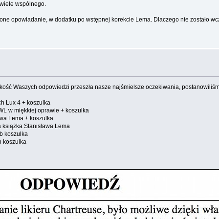
ewiele wspólnego.
ńczone opowiadanie, w dodatku po wstępnej korekcie Lema. Dlaczego nie zostało 
akość Waszych odpowiedzi przeszła nasze najśmielsze oczekiwania, postanowiliśm
uch Lux 4 + koszulka
i WL w miękkiej oprawie + koszulka
sława Lema + koszulka
na książka Stanisława Lema
ub koszulka
b koszulka