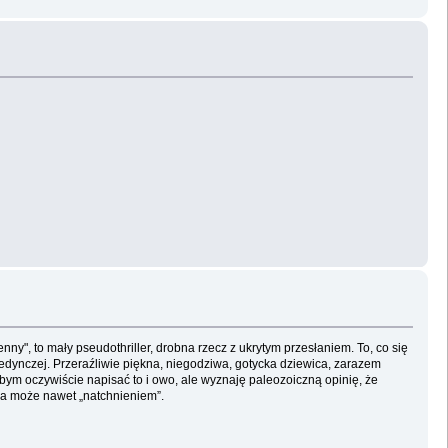
ny", to mały pseudothriller, drobna rzecz z ukrytym przesłaniem. To, co się
ojedynczej. Przeraźliwie piękna, niegodziwa, gotycka dziewica, zarazem
bym oczywiście napisać to i owo, ale wyznaję paleozoiczną opinię, że
 a może nawet „natchnieniem”.