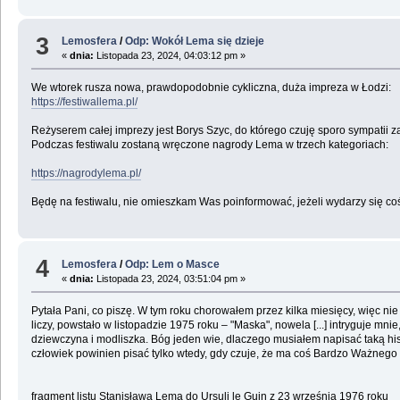
3
Lemosfera
/
Odp: Wokół Lema się dzieje
«
dnia:
Listopada 23, 2024, 04:03:12 pm »
We wtorek rusza nowa, prawdopodobnie cykliczna, duża impreza w Łodzi:
https://festiwallema.pl/
Reżyserem całej imprezy jest Borys Szyc, do którego czuję sporo sympatii za 
Podczas festiwalu zostaną wręczone nagrody Lema w trzech kategoriach:
https://nagrodylema.pl/
Będę na festiwalu, nie omieszkam Was poinformować, jeżeli wydarzy się co
4
Lemosfera
/
Odp: Lem o Masce
«
dnia:
Listopada 23, 2024, 03:51:04 pm »
Pytała Pani, co piszę. W tym roku chorowałem przez kilka miesięcy, więc nie
liczy, powstało w listopadzie 1975 roku – "Maska", nowela [...] intryguje m
dziewczyna i modliszka. Bóg jeden wie, dlaczego musiałem napisać taką his
człowiek powinien pisać tylko wtedy, gdy czuje, że ma coś Bardzo Ważnego
fragment listu Stanisława Lema do Ursuli le Guin z 23 września 1976 roku