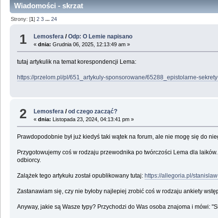
Wiadomości - skrzat
Strony: [
1
]
2
3
...
24
1
Lemosfera
/
Odp: O Lemie napisano
«
dnia:
Grudnia 06, 2025, 12:13:49 am »
tutaj artykulik na temat korespondencji Lema:
https://przelom.pl/pl/651_artykuly-sponsorowane/65288_epistolarne-sekrety
2
Lemosfera
/
od czego zacząć?
«
dnia:
Listopada 23, 2024, 04:13:41 pm »
Prawdopodobnie był już kiedyś taki wątek na forum, ale nie mogę się do ni
Przygotowujemy coś w rodzaju przewodnika po twórczości Lema dla laików. C
odbiorcy.
Zalążek tego artykułu został opublikowany tutaj:
https://allegoria.pl/stanisla
Zastanawiam się, czy nie byłoby najlepiej zrobić coś w rodzaju ankiety wst
Anyway, jakie są Wasze typy? Przychodzi do Was osoba znajoma i mówi: "Słu