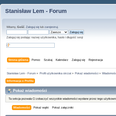
Stanisław Lem - Forum
Witamy,
Gość
.
Zaloguj się
lub
zarejestruj
.
Zaloguj się podając nazwę użytkownika, hasło i długość sesji
Strona główna
Pomoc
Szukaj
Kalendarz
Zaloguj się
Rejestracja
Stanisław Lem - Forum
»
Profil użytkownika skrzat
»
Pokaż wiadomości
»
Wiadomośc
Informacja o Profilu
Pokaż wiadomości
Ta sekcja pozwala Ci zobaczyć wszystkie wiadomości wysłane przez tego użytkowni
Wiadomości
Pokaż wątki
Pokaż załączniki