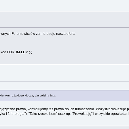
wnych Forumowiczów zainteresuje nasza oferta:
u kod FORUM-LEM ;-)
ie wiem z jakiego klucza, ale solidna lista.
lojęzyczne prawa, kontrolujemy też prawa do ich tłumaczenia. Wszystko wskazuje prz
styka i futurologia"), "Tako rzecze Lem" oraz np. "Prowokację" i wszystkie opowiad