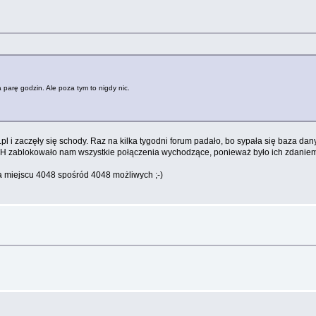
 parę godzin. Ale poza tym to nigdy nic.
.pl i zaczęły się schody. Raz na kilka tygodni forum padało, bo sypała się baza d
VH zablokowało nam wszystkie połączenia wychodzące, ponieważ było ich zdanie
 miejscu 4048 spośród 4048 możliwych ;-)