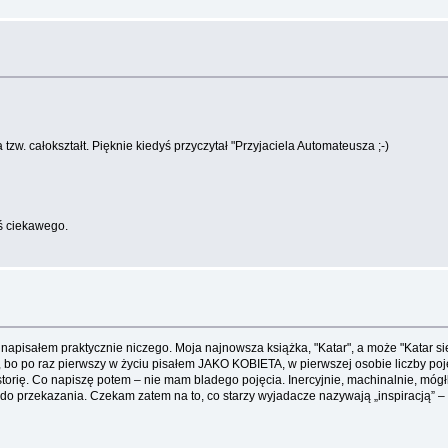
tzw. całokształt. Pięknie kiedyś przyczytał "Przyjaciela Automateusza ;-)
ś ciekawego.
 napisałem praktycznie niczego. Moja najnowsza książka, "Katar", a może "Katar sien
nie, bo po raz pierwszy w życiu pisałem JAKO KOBIETA, w pierwszej osobie liczby p
torię. Co napiszę potem – nie mam bladego pojęcia. Inercyjnie, machinalnie, mógł
 do przekazania. Czekam zatem na to, co starzy wyjadacze nazywają „inspiracją” –