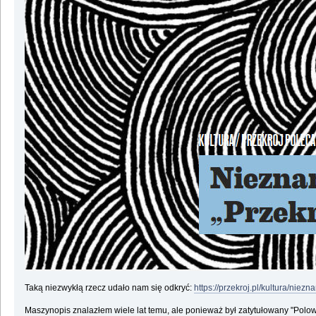
Taką niezwykłą rzecz udało nam się odkryć:
https://przekroj.pl/kultura/ni
Maszynopis znalazłem wiele lat temu, ale ponieważ był zatytułowany "Polowa