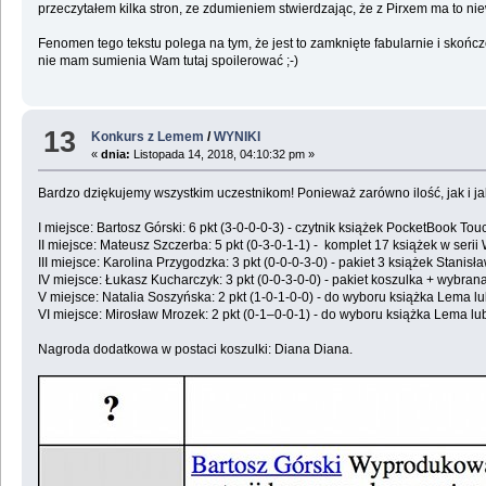
przeczytałem kilka stron, ze zdumieniem stwierdzając, że z Pirxem ma to ni
Fenomen tego tekstu polega na tym, że jest to zamknięte fabularnie i sko
nie mam sumienia Wam tutaj spoilerować ;-)
13
Konkurs z Lemem
/
WYNIKI
«
dnia:
Listopada 14, 2018, 04:10:32 pm »
Bardzo dziękujemy wszystkim uczestnikom! Ponieważ zarówno ilość, jak i j
I miejsce: Bartosz Górski: 6 pkt (3-0-0-0-3) - czytnik książek PocketBook To
II miejsce: Mateusz Szczerba: 5 pkt (0-3-0-1-1) - komplet 17 książek w seri
III miejsce: Karolina Przygodzka: 3 pkt (0-0-0-3-0) - pakiet 3 książek Stani
IV miejsce: Łukasz Kucharczyk: 3 pkt (0-0-3-0-0) - pakiet koszulka + wybra
V miejsce: Natalia Soszyńska: 2 pkt (1-0-1-0-0) - do wyboru książka Lema l
VI miejsce: Mirosław Mrozek: 2 pkt (0-1–0-0-1) - do wyboru książka Lema lu
Nagroda dodatkowa w postaci koszulki: Diana Diana.