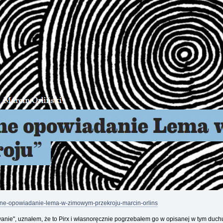
eznane-opowiadanie-lema-w-zimowym-przekroju-marcin-orlins
nie", uznałem, że to Pirx i własnoręcznie pogrzebałem go w opisanej w tym duchu 