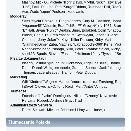
Mashby, Mick G., Michele "Illori" Davis, MrPhil, Nick "Fizzy" Dyer, Nick
"Ha²", Paul_Pauline, Piro "Sarge" Dhima, Rumbaar, Pitti, RedOne, S-
Ace, Wade "sησω" Poulsen i xenovanis
Modderzy
Sami "SychO" Mazouz, Diego Andrés, Gary M. Gadsdon, Jonathan
"vbgamer45" Valentin, Brad "IchBin™" Grow, ディン1031, Brannon
"B" Hall, Bryan "Runic" Deakin, Bugo, Bulakbol, Colin "Shadow82x"
Blaber, Daniel15, Eren Yasarkurt, Gwenwyfar, Jason "JBlaze"
Clemons, Jerry, Joker™, Kays, Killer Possum, Kirby, Matt
"SlammedDime" Zuba, Matthew "Labradoodle-360" Kerle, Mick.,
NanoSector, nend, Nibogo, Niko, Peter "Arantor" Spicer, Ricky.,
snork13, Spuds, Steven "Fustrate" Hoffman i Joey "Tyrsson" Smith
Pisarze dokumentacji
Irisado, Joshua "groundup" Dickerson, AngellinaBelle, Chainy, Danie
Diehl, Dannii Willis, emanuele, Graeme Spence, Jack "akabugeyes"
Thorsen, Jade Elizabeth Trainor i Peter Duggan
Marketing
Will "Kindred" Wagner, Marcus "cσσкιє мσηѕтєя" Forsberg, Ralph "
[n3rve]" Otowo, rickC, Tony Reid i Mert "Antes" Alınbay
Tłumacze
Francisco "d3vcho" Domínguez, Nikola "Dzonny" Novaković,
Relyana, Robert., Akyhne i GravuTrad
Administratorzy Serwera
Derek Schwab, Michael Johnson i Liroy van Hoewijk
Tłumaczenie Polskie