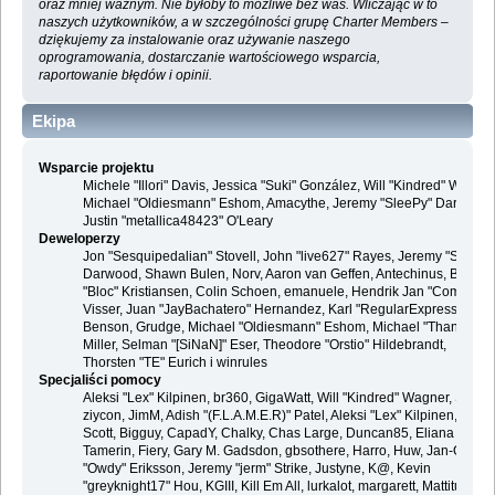
oraz mniej ważnym. Nie byłoby to możliwe bez was. Wliczając w to
naszych użytkowników, a w szczególności grupę Charter Members –
dziękujemy za instalowanie oraz używanie naszego
oprogramowania, dostarczanie wartościowego wsparcia,
raportowanie błędów i opinii.
Ekipa
Wsparcie projektu
Michele "Illori" Davis, Jessica "Suki" González, Will "Kindred" Wagner
Michael "Oldiesmann" Eshom, Amacythe, Jeremy "SleePy" Darwood 
Justin "metallica48423" O'Leary
Deweloperzy
Jon "Sesquipedalian" Stovell, John "live627" Rayes, Jeremy "SleePy
Darwood, Shawn Bulen, Norv, Aaron van Geffen, Antechinus, Bjoern
"Bloc" Kristiansen, Colin Schoen, emanuele, Hendrik Jan "Compuart
Visser, Juan "JayBachatero" Hernandez, Karl "RegularExpression"
Benson, Grudge, Michael "Oldiesmann" Eshom, Michael "Thantos"
Miller, Selman "[SiNaN]" Eser, Theodore "Orstio" Hildebrandt,
Thorsten "TE" Eurich i winrules
Specjaliści pomocy
Aleksi "Lex" Kilpinen, br360, GigaWatt, Will "Kindred" Wagner, Steve,
ziycon, JimM, Adish "(F.L.A.M.E.R)" Patel, Aleksi "Lex" Kilpinen, Ben
Scott, Bigguy, CapadY, Chalky, Chas Large, Duncan85, Eliana
Tamerin, Fiery, Gary M. Gadsdon, gbsothere, Harro, Huw, Jan-Olof
"Owdy" Eriksson, Jeremy "jerm" Strike, Justyne, K@, Kevin
"greyknight17" Hou, KGIII, Kill Em All, lurkalot, margarett, Mattitude,