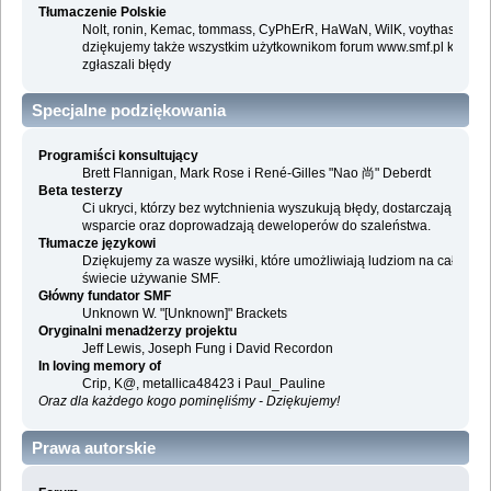
Tłumaczenie Polskie
Nolt, ronin, Kemac, tommass, CyPhErR, HaWaN, WilK, voythas i
dziękujemy także wszystkim użytkownikom forum www.smf.pl którzy
zgłaszali błędy
Specjalne podziękowania
Programiści konsultujący
Brett Flannigan, Mark Rose i René-Gilles "Nao 尚" Deberdt
Beta testerzy
Ci ukryci, którzy bez wytchnienia wyszukują błędy, dostarczają
wsparcie oraz doprowadzają deweloperów do szaleństwa.
Tłumacze językowi
Dziękujemy za wasze wysiłki, które umożliwiają ludziom na całym
świecie używanie SMF.
Główny fundator SMF
Unknown W. "[Unknown]" Brackets
Oryginalni menadżerzy projektu
Jeff Lewis, Joseph Fung i David Recordon
In loving memory of
Crip, K@, metallica48423 i Paul_Pauline
Oraz dla każdego kogo pominęliśmy - Dziękujemy!
Prawa autorskie