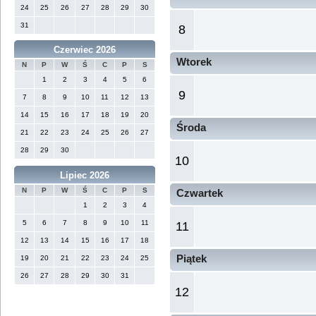
24
25
26
27
28
29
30
31
8
Czerwiec 2026
Wtorek
N
P
W
Ś
C
P
S
1
2
3
4
5
6
9
7
8
9
10
11
12
13
14
15
16
17
18
19
20
Środa
21
22
23
24
25
26
27
28
29
30
10
Lipiec 2026
N
P
W
Ś
C
P
S
Czwartek
1
2
3
4
5
6
7
8
9
10
11
11
12
13
14
15
16
17
18
Piątek
19
20
21
22
23
24
25
26
27
28
29
30
31
12