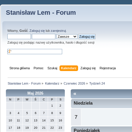
Stanisław Lem - Forum
Witamy,
Gość
.
Zaloguj się
lub
zarejestruj
.
Zaloguj się podając nazwę użytkownika, hasło i długość sesji
Strona główna
Pomoc
Szukaj
Kalendarz
Zaloguj się
Rejestracja
Stanisław Lem - Forum
»
Kalendarz
»
Czerwiec 2026
»
Tydzień 24
«
Maj 2026
N
P
W
Ś
C
P
S
Niedziela
1
2
3
4
5
6
7
8
9
7
10
11
12
13
14
15
16
17
18
19
20
21
22
23
Poniedziałek