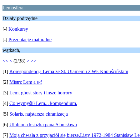
Lemosfera
Działy podrzędne
[-]
Konkursy
[-]
Prezentacje maturalne
wątkach,
<<
<
(2/38)
>
>>
[1]
Korespondencja Lema ze St. Ulamem i z Wł. Kapuścińskim
[2]
Mistrz Lem a s-f
[3]
Lem, ghost story i insze horrory
[4]
Co wymyślił Lem... kompendium.
[5]
Solaris, najstarsza ekranizacja
[6]
Ulubiona książka pana Stanisława
[7]
Moja chwała z przyjaciół się bierze.Listy 1972-1984 Stanisław 