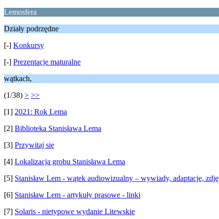
Lemosfera
Działy podrzędne
[-]
Konkursy
[-]
Prezentacje maturalne
wątkach,
(1/38)
>
>>
[1]
2021: Rok Lema
[2]
Biblioteka Stanisława Lema
[3]
Przywitaj się
[4]
Lokalizacja grobu Stanisława Lema
[5]
Stanisław Lem - wątek audiowizualny – wywiady, adaptacje, zdję
[6]
Stanisław Lem - artykuły prasowe - linki
[7]
Solaris - nietypowe wydanie Litewskie