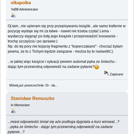
olkapolka
YaBB Administrator
Oj tam...nie upieram się przy przepisywaniu książki...ale samo trafienie w
pozycję wydaje się mi za łatwe - nawet nie trzeba czytać Lema -
wystarczy sięgnąć po listę jego książek i przeprowadzić losowanie -
trochę szczęścia i po sprawie:)
Np. do tej pory nie kojarzę fragmentu z "koperczakami" - chociaż byłam
pewna, że to z Tichym będzie związane - można by to naśwetlić;)
...w jakiej więc książce i sytuacji pewien automat pęka ze śmiechu -
dając tym przewrotną odpowiedź na zadane pytanie?
Zapisane
Mówią już powszechnie: Di - da...
Stanisław Remuszko
In Memoriam
...miast odpowiedzi śmiał się aże podloga dygotala a kurz wirowal...?
...pęka ze śmiechu - dając tym przewrotną odpowiedź na zadane
pytanie...?