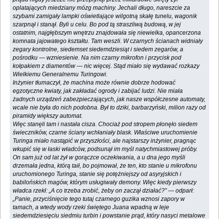
oplatających miedziany mózg machiny. Jechali długo, nareszcie za
szybami zamigały lampki oświetlające wilgotną skałę tunelu, wagonik
szarpnął i stanął. Byli u celu. Bo pod tą straszliwą budową, w jej
ostatnim, najgłębszym wnętrzu znajdowała się niewielka, opancerzona
komnata jajowatego kształtu. Tam weszli. W czarnych ścianach widniały
zegary kontrolne, siedemset siedemdziesiąt i siedem zegarów, a
pośrodku — wzniesienie. Na nim czarny mikrofon i przycisk pod
kołpakiem z diamentów — nic więcej. Stąd miało się wydawać rozkazy
Wielkiemu Generalnemu Turingowi.
Inżynier tłumaczył, że machina może równie dobrze hodować
egzotyczne kwiaty, jak zakładać ogrody i zabijać ludzi. Nie miała
żadnych urządzeń zabezpieczających, jak nasze współczesne automaty,
wcale nie była do nich podobna. Był to dziki, barbarzyński, milion razy od
piramidy większy automat.
Więc stanęli tam i nastała cisza. Chociaż pod stropem płonęło siedem
świeczników, czarne ściany wchłaniały blask. Właściwe uruchomienie
Turinga miało nastąpić w przyszłości, ale najstarszy inżynier, pragnąc
wkupić się w łaski władców, podsunął im myśl natychmiastowej próby.
On sam już od lat żył w gorączce oczekiwania, a u dna jego myśli
drzemała jedna, którą taił, bo pojmował, że ten, kto stanie u mikrofonu
uruchomionego Turinga, stanie się potężniejszy od asyryjskich i
babilońskich magów, którym usługiwały demony. Więc kiedy pierwszy
władca rzekł: „A co trzeba zrobić, żeby on zaczął działać?” — odparł:
„Panie, przyciśnięcie tego tutaj czarnego guzika wznosi zapory w
tamach, a wtedy wody rzeki świętego Juana wpadną w leje
siedemdziesięciu siedmiu turbin i powstanie prąd, który nasyci metalowe