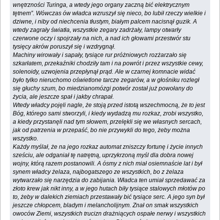
wnętrzności Turinga, a wtedy jego organy zaczną bić elektrycznym
tętnem”. Wówczas ów władca wzruszył się nieco, bo lubił rzeczy wielkie i
dziwne, i niby od niechcenia tłustym, białym palcem nacisnął guzik. A
wtedy zagrały światła, wszystkie zegary zadrżały, lampy otwarły
czerwone oczy i spojrzały na nich, a nad ich głowami przestwór stu
tysięcy akrów poruszył się i wzdrygnął.
Machiny wirowały i sapały, tysiące rur próżniowych rozżarzało się
szkarłatem, przekaźniki chodziły tam i na powrót i przez wszystkie cewy,
solenoidy, uzwojenia przepłynął prąd. Ale w czarnej komnacie widać
było tylko nieruchomo oświetlone tarcze zegarów, a w głośniku rozległ
się głuchy szum, bo miedzianomózgi potwór został już powołany do
życia, ale jeszcze spał i jakby chrapał.
Wtedy władcy pojęli nagle, że stoją przed istotą wszechmocną, że to jest
Bóg, którego sami stworzyli, i kiedy wydadzą mu rozkaz, zrobi wszystko,
a kiedy przystanęli nad tym słowem, przelękli się we własnych sercach,
jak od patrzenia w przepaść, bo nie przywykli do tego, żeby można
wszystko.
Każdy myślał, że na jego rozkaz automat zniszczy fortunę i życie innych
sześciu, ale odganiał tę natrętną, uprzykrzoną myśl dla dobra nowej
wojny, którą razem postanowili. A ósmy z nich miał osiemnaście lat i był
synem władcy żelaza, najbogatszego ze wszystkich, bo z żelaza
wytwarzało się narzędzia do zabijania. Władca ten umiał sprzedawać za
złoto krew jak nikt inny, a w jego hutach biły tysiące stalowych młotów po
to, żeby w dalekich ziemiach przestawały bić tysiące serc. A jego syn był
jeszcze chłopcem, bladym i melancholijnym. Znał on smak wszystkich
owoców Ziemi, wszystkich trucizn drażniących ospałe nerwy i wszystkich