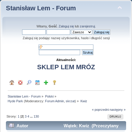
Stanisław Lem - Forum
Witamy,
Gość
.
Zaloguj się
lub
zarejestruj
.
Zaloguj się podając nazwę użytkownika, hasło i długość sesji
Aktualności:
SKLEP LEM MRÓZ
Stanisław Lem - Forum
»
Polski
»
Hyde Park
(Moderatorzy:
Forum Admin
,
skrzat
) »
Kwiz
« poprzedni
następny »
Strony:
1
[
2
]
3
4
...
130
DRUKUJ
Autor
Wątek: Kwiz (Przeczytany