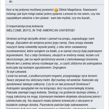
Noż w tej jedynej możliwej powieści
Obłok Magellana. Nawiasem
mówiąc jak bym mógł zadać jedno pytanie Lemowi to nie wiem, czy nie
zapytałbym właśnie o ten plakat - sam tak myślał, czy mu kazali...
O imperialistycznej kobiecie:
WELCOME, BOYS, IN THE AMERICAN UNIYERSE!
Grotrian pchnął skrzydło drzwi i zamarł na progu, zagradzając nam
drogę. Zajrzałem do wnętrza przez jego ramię. Dwa snopy światła
naszych lamp oświetliły wysoki pokój, z obu stron zastawiony
rusztowaniami, które wziąłem za klatki, a w samej rzeczy były piętrowymi
legowiskami. Tuż u stóp Grotriana, obutych w srebrny metal, leżało coś
skurczonego, jak na wpół opróżniony worek z zielonkawego brezentu.
Worek ten z jednej strony rozdwajał się., a część zbliżona do astrogatora
kończyła się kulistym zgrubieniem. Drgnąłem.
To był człowiek.
Leżał na wznak, z podkurczonymi nogami, przygniatając ręce torsem.
Twarz okrywał mu skórzany hełm. Był martwy od wieków. Należało się
spodziewać takiego odkrycia. Czy to on tak przeraził Grotriana?
Astrogator spoglądał nie na leżącego, lecz na przeciwległą ścianę.
Patrzała stamtąd naga kobieta. Siedząc na grzbiecie dużego żółwia, z
nogą założoną na nogę, trzymanym kwiatem dotykała obnażonej piersi i
uśmiechała się. Na stopach miała dziwne trzewiczki z obcasem w
kształcie ostrego dzioba. Paznokcie palców były zakrwawione.