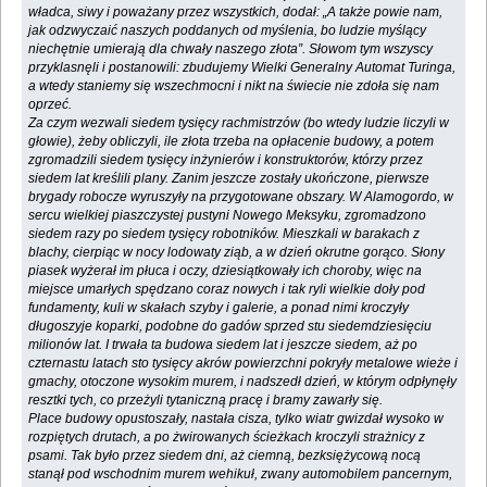
władca, siwy i poważany przez wszystkich, dodał: „A także powie nam,
jak odzwyczaić naszych poddanych od myślenia, bo ludzie myślący
niechętnie umierają dla chwały naszego złota”. Słowom tym wszyscy
przyklasnęli i postanowili: zbudujemy Wielki Generalny Automat Turinga,
a wtedy staniemy się wszechmocni i nikt na świecie nie zdoła się nam
oprzeć.
Za czym wezwali siedem tysięcy rachmistrzów (bo wtedy ludzie liczyli w
głowie), żeby obliczyli, ile złota trzeba na opłacenie budowy, a potem
zgromadzili siedem tysięcy inżynierów i konstruktorów, którzy przez
siedem lat kreślili plany. Zanim jeszcze zostały ukończone, pierwsze
brygady robocze wyruszyły na przygotowane obszary. W Alamogordo, w
sercu wielkiej piaszczystej pustyni Nowego Meksyku, zgromadzono
siedem razy po siedem tysięcy robotników. Mieszkali w barakach z
blachy, cierpiąc w nocy lodowaty ziąb, a w dzień okrutne gorąco. Słony
piasek wyżerał im płuca i oczy, dziesiątkowały ich choroby, więc na
miejsce umarłych spędzano coraz nowych i tak ryli wielkie doły pod
fundamenty, kuli w skałach szyby i galerie, a ponad nimi kroczyły
długoszyje koparki, podobne do gadów sprzed stu siedemdziesięciu
milionów lat. I trwała ta budowa siedem lat i jeszcze siedem, aż po
czternastu latach sto tysięcy akrów powierzchni pokryły metalowe wieże i
gmachy, otoczone wysokim murem, i nadszedł dzień, w którym odpłynęły
resztki tych, co przeżyli tytaniczną pracę i bramy zawarły się.
Place budowy opustoszały, nastała cisza, tylko wiatr gwizdał wysoko w
rozpiętych drutach, a po żwirowanych ścieżkach kroczyli strażnicy z
psami. Tak było przez siedem dni, aż ciemną, bezksiężycową nocą
stanął pod wschodnim murem wehikuł, zwany automobilem pancernym,