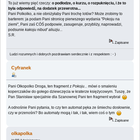
To już wiemy pięć rzeczy:
o podłodze, o kurzu, o rozpuknięciu, i że to
była odpowiedź, na dodatek przewrotna...
Pani Polkolko, a nie obniżyłaby Pani trochę lotów? Może zrobimy to
barterem: ja podam Pani stronicę pierwszego wydania "Pokoju na
ziemi", Pani zaś CÓŚ podpowie, zasugeruje, przybliży, naprowadzi,
podsunie
kakoju nibud' aliuzju...
S.R.
Zapisane
Ludzi rozumnych i dobrych pozdrawiam serdecznie i z respektem : - )
Cyfranek
Pani Olkopolko Droga, ten fragment z
Pokoju...
mówi o smaleniu
koperczaków do gołego dziewczęcia w kraterze księżycowym. Tuszę, że
Pan Stanisław specjalnie dla Szanownej Pani ten fragment wybrał
A odnośnie Pani pytania, to czy ten automat pęka ze śmiechu dosłownie,
czy w przenośni? Bo automaty mogą i tak, i tak, wiem coś o tym
Zapisane
olkapolka