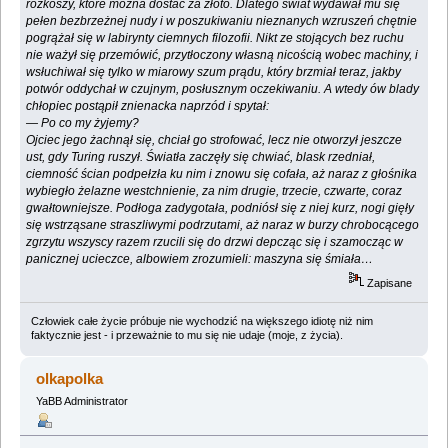
rozkoszy, które można dostać za złoto. Dlatego świat wydawał mu się
pełen bezbrzeżnej nudy i w poszukiwaniu nieznanych wzruszeń chętnie
pogrążał się w labirynty ciemnych filozofii. Nikt ze stojących bez ruchu
nie ważył się przemówić, przytłoczony własną nicością wobec machiny, i
wsłuchiwał się tylko w miarowy szum prądu, który brzmiał teraz, jakby
potwór oddychał w czujnym, posłusznym oczekiwaniu. A wtedy ów blady
chłopiec postąpił znienacka naprzód i spytał:
— Po co my żyjemy?
Ojciec jego żachnął się, chciał go strofować, lecz nie otworzył jeszcze
ust, gdy Turing ruszył. Światła zaczęły się chwiać, blask rzedniał,
ciemność ścian podpełzła ku nim i znowu się cofała, aż naraz z głośnika
wybiegło żelazne westchnienie, za nim drugie, trzecie, czwarte, coraz
gwałtowniejsze. Podłoga zadygotała, podniósł się z niej kurz, nogi gięły
się wstrząsane straszliwymi podrzutami, aż naraz w burzy chrobocącego
zgrzytu wszyscy razem rzucili się do drzwi depcząc się i szamocząc w
panicznej ucieczce, albowiem zrozumieli: maszyna się śmiała…
Zapisane
Człowiek całe życie próbuje nie wychodzić na większego idiotę niż nim
faktycznie jest - i przeważnie to mu się nie udaje (moje, z życia).
olkapolka
YaBB Administrator