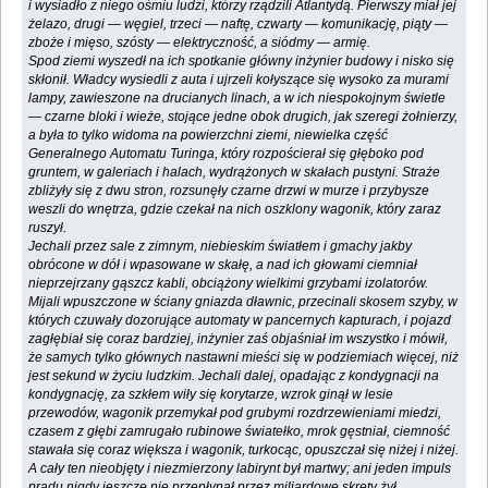
i wysiadło z niego ośmiu ludzi, którzy rządzili Atlantydą. Pierwszy miał jej
żelazo, drugi — węgiel, trzeci — naftę, czwarty — komunikację, piąty —
zboże i mięso, szósty — elektryczność, a siódmy — armię.
Spod ziemi wyszedł na ich spotkanie główny inżynier budowy i nisko się
skłonił. Władcy wysiedli z auta i ujrzeli kołyszące się wysoko za murami
lampy, zawieszone na drucianych linach, a w ich niespokojnym świetle
— czarne bloki i wieże, stojące jedne obok drugich, jak szeregi żołnierzy,
a była to tylko widoma na powierzchni ziemi, niewielka część
Generalnego Automatu Turinga, który rozpościerał się głęboko pod
gruntem, w galeriach i halach, wydrążonych w skałach pustyni. Straże
zbliżyły się z dwu stron, rozsunęły czarne drzwi w murze i przybysze
weszli do wnętrza, gdzie czekał na nich oszklony wagonik, który zaraz
ruszył.
Jechali przez sale z zimnym, niebieskim światłem i gmachy jakby
obrócone w dół i wpasowane w skałę, a nad ich głowami ciemniał
nieprzejrzany gąszcz kabli, obciążony wielkimi grzybami izolatorów.
Mijali wpuszczone w ściany gniazda dławnic, przecinali skosem szyby, w
których czuwały dozorujące automaty w pancernych kapturach, i pojazd
zagłębiał się coraz bardziej, inżynier zaś objaśniał im wszystko i mówił,
że samych tylko głównych nastawni mieści się w podziemiach więcej, niż
jest sekund w życiu ludzkim. Jechali dalej, opadając z kondygnacji na
kondygnację, za szkłem wiły się korytarze, wzrok ginął w lesie
przewodów, wagonik przemykał pod grubymi rozdrzewieniami miedzi,
czasem z głębi zamrugało rubinowe światełko, mrok gęstniał, ciemność
stawała się coraz większa i wagonik, turkocąc, opuszczał się niżej i niżej.
A cały ten nieobjęty i niezmierzony labirynt był martwy; ani jeden impuls
prądu nigdy jeszcze nie przepłynął przez miliardowe skręty żył