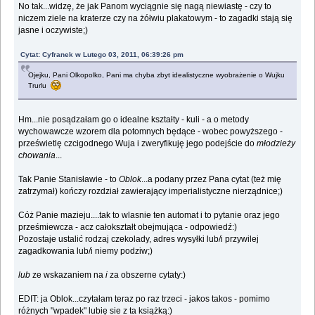
No tak...widzę, że jak Panom wyciągnie się nagą niewiastę - czy to
niczem ziele na kraterze czy na żółwiu plakatowym - to zagadki stają się
jasne i oczywiste;)
Cytat: Cyfranek w Lutego 03, 2011, 06:39:26 pm
Ojejku, Pani Olkopolko, Pani ma chyba zbyt idealistyczne wyobrażenie o Wujku
Trurlu
Hm...nie posądzałam go o idealne kształty - kuli - a o metody
wychowawcze wzorem dla potomnych będące - wobec powyższego -
prześwietlę czcigodnego Wuja i zweryfikuję jego podejście do
młodzieży
chowania
...
Tak Panie Stanisławie - to
Oblok
...a podany przez Pana cytat (też mię
zatrzymał) kończy rozdział zawierający imperialistyczne nierządnice;)
Cóż Panie mazieju....tak to wlasnie ten automat i to pytanie oraz jego
prześmiewcza - acz całokształt obejmująca - odpowiedź:)
Pozostaje ustalić rodzaj czekolady, adres wysyłki lub/i przywilej
zagadkowania lub/i niemy podziw;)
lub
ze wskazaniem na
i
za obszerne cytaty:)
EDIT: ja Oblok...czytałam teraz po raz trzeci - jakos takos - pomimo
różnych "wpadek" lubię sie z ta książką:)