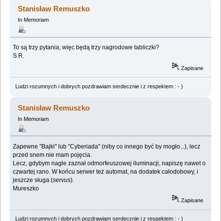
1940658 razy)
Stanisław Remuszko
In Memoriam
To są trzy pytania, więc będą trzy nagrodowe tabliczki?
S.R.
Zapisane
Ludzi rozumnych i dobrych pozdrawiam serdecznie i z respektem : - )
Stanisław Remuszko
In Memoriam
Zapewne "Bajki" lub "Cyberiada" (niby co innego być by mogło...), lecz
przed snem nie mam pojęcia.
Lecz, gdybym nagle zaznał odmorfeuszowej iluminacji, napiszę nawet o
czwartej rano. W końcu serwer też automat, na dodatek całodobowy, i
jeszcze sługa (
servus
).
Mureszko
Zapisane
Ludzi rozumnych i dobrych pozdrawiam serdecznie i z respektem : - )