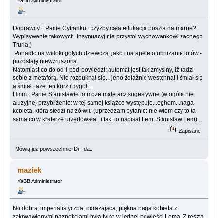
YaBB Administrator
Doprawdy... Panie Cyfranku...czyżby cała edukacja poszła na marne?
Wypisywanie takowych insynuacyj nie przystoi wychowankowi zacnego
Trurla;)
Ponadto na widoki gołych dziewcząt jako i na apele o obniżanie lotów -
pozostaję niewzruszona.
Natomiast co do od-i-pod-powiedzi: automat jest tak zmyślny, iż radzi
sobie z metaforą. Nie rozpuknął się... jeno żelaźnie westchnął i śmiał się
a śmiał...aże ten kurz i dygot...
Hmm...Panie Stanisławie to może małe acz sugestywne (w ogóle nie
aluzyjne) przybliżenie: w tej samej książce występuje...eghem...naga
kobieta, która siedzi na żółwiu (uprzedzam pytanie: nie wiem czy to ta
sama co w kraterze urzędowała...i tak: to napisał Lem, Stanisław Lem)...
Zapisane
Mówią już powszechnie: Di - da...
maziek
YaBB Administrator
No dobra, imperialistyczna, odrażająca, piękna naga kobieta z
zakrwawionymi paznokciami była tylko w jednej powieści Lema. Z resztą