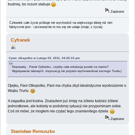
trudniej, bo rozum słabuje
.
Zapisane
Człowiek całe życie próbuje nie wychodzić na większego idiotę niż nim
faktycznie jest - i przeważnie to mu się nie udaje (moje, z życia).
Cyfranek
Cytat: olkapolka w Lutego 03, 2011, 04:26:10 pm
Doprawdy... Panie Cyfranku...czyżby cała edukacja poszła na marne?
Wypisywanie takowych insynuacyj nie przystoi wychowankowi zacnego Trurla;)
Ojejku, Pani Olkopolko, Pani ma chyba zbyt idealistyczne wyobrażenie o
Wujku Trurlu
A zagadka jest trudna. Znalazłem już żmiję na żółwiu tudzież żółwie
jednostkowe, ale kobiety w podobnej sytuacji nie przypominam sobie.
Coś mi mówi, że mogłem nie czytać tego znamienitego dzieła
Zapisane
Stanisław Remuszko