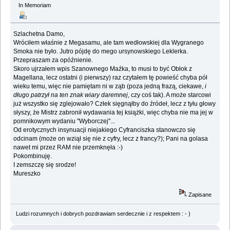
In Memoriam
Szlachetna Damo,
Wróciłem właśnie z Megasamu, ale tam wedłowskiej dla Wygranego
Smoka nie było. Jutro pójdę do mego ursynowskiego Leklerka.
Przepraszam za opóźnienie.
Skoro ujrzałem wpis Szanownego Maźka, to musi to być Obłok z
Magellana, lecz ostatni (i pierwszy) raz czytałem tę powieść chyba pół
wieku temu, więc nie pamiętam ni w ząb (poza jedną frazą, ciekawe,
i
długo patrzył na ten znak wiary daremnej
, czy coś tak). A może starcowi
już wszystko się zglejowało? Człek sięgnąłby do źródeł, lecz z tyłu głowy
słyszy, że Mistrz zabronił wydawania tej książki, więc chyba nie ma jej w
pomnikowym wydaniu "Wyborczej"...
Od erotycznych insynuacji niejakiego Cyfranciszka stanowczo się
odcinam (może on wziął się nie z cyfry, lecz z francy?); Pani na golasa
nawet mi przez RAM nie przemknęła :-)
Pokombinuję.
I zemszczę się srodze!
Mureszko
Zapisane
Ludzi rozumnych i dobrych pozdrawiam serdecznie i z respektem : - )