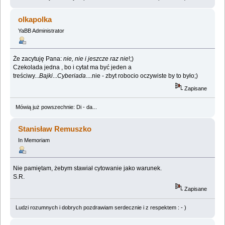
olkapolka
YaBB Administrator
Że zacytuję Pana:
nie, nie i jeszcze raz nie
!;)
Czekolada jedna , bo i cytat ma być jeden a
treściwy...
Bajki
...
Cyberiada
....nie - zbyt robocio oczywiste by to było;)
Zapisane
Mówią już powszechnie: Di - da...
Stanisław Remuszko
In Memoriam
Nie pamiętam, żebym stawiał cytowanie jako warunek.
S.R.
Zapisane
Ludzi rozumnych i dobrych pozdrawiam serdecznie i z respektem : - )