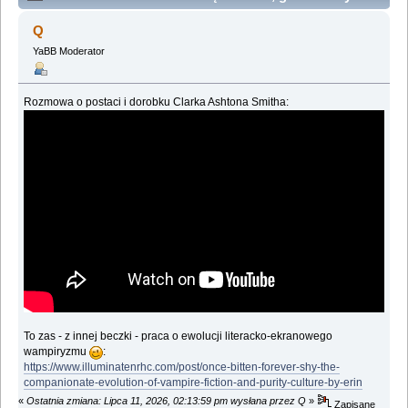
insze horrory (Przeczytany 143374 razy)
Q
YaBB Moderator
Rozmowa o postaci i dorobku Clarka Ashtona Smitha:
To zas - z innej beczki - praca o ewolucji literacko-ekranowego
wampiryzmu
:
https://www.illuminatenrhc.com/post/once-bitten-forever-shy-the-
companionate-evolution-of-vampire-fiction-and-purity-culture-by-erin
«
Ostatnia zmiana: Lipca 11, 2026, 02:13:59 pm wysłana przez Q
»
Zapisane