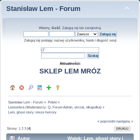
Stanisław Lem - Forum
Witamy,
Gość
.
Zaloguj się
lub
zarejestruj
.
Zaloguj się podając nazwę użytkownika, hasło i długość sesji
Aktualności:
SKLEP LEM MRÓZ
Stanisław Lem - Forum
»
Polski
»
Lemosfera
(Moderatorzy:
Q
,
Forum Admin
,
skrzat
,
olkapolka
) »
Lem, ghost story i insze horrory
« poprzedni
następny »
Strony:
1
2
3
[
4
]
DRUKUJ
Autor
Wątek: Lem, ghost story i