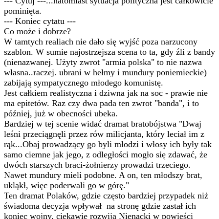
--- Cytuj ---...natomiast sytuacja polityczna jest całkowicie
pominięta.
--- Koniec cytatu ---
Co może i dobrze?
W tamtych realiach nie dało się wyjść poza narzucony
szablon. W sumie najostrzejsza scena to ta, gdy źli z bandy
(nienazwanej. Użyty zwrot "armia polska" to nie nazwa
własna..raczej. ubrani w hełmy i mundury poniemieckie)
zabijają sympatycznego młodego komunistę.
Jest całkiem realistyczna i dziwna jak na soc - prawie nie
ma epitetów. Raz czy dwa pada ten zwrot "banda", i to
później, już w obecności ubeka.
Bardziej w tej scenie widać dramat bratobójstwa "Dwaj
leśni przeciągnęli przez rów milicjanta, który leciał im z
rąk...Obaj prowadzący go byli młodzi i włosy ich były tak
samo ciemne jak jego, z odległości mogło się zdawać, że
dwóch starszych braci-żołnierzy prowadzi trzeciego.
Nawet mundury mieli podobne. A on, ten młodszy brat,
ukląkł, więc poderwali go w górę."
Ten dramat Polaków, gdzie często bardziej przypadek niż
świadoma decyzja wpływał na stronę gdzie zastał ich
koniec wojny, ciekawie rozwija Nienacki w powieści