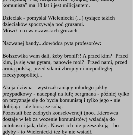
komunista" ma 18 lat i jest milicjantem.
Dzieciak - pomyślał Wieleniecki (...) tysiące takich
dzieciaków spoczywają pod gruzami.
Mówił to o warszawskich gruzach.
Nazwanej bandy...dowódca pyta profesorów:
Bolszewika wam dali, żeby bronił?! A przed kim?! Przed
kim, ja się was pytam, panowie moi?! Przed nami, przed
armią polską, przed siłami zbrojnymi niepodległej
rzeczypospolitej...
Akcja dziwna - wystrzał raniący młodego jakby
przypadkowy - nadepnął na lufę bergmana - później tylko
on przyznaje się do bycia komunistą i tylko jego - nie
dobijają - ale biorą ze sobą.
Pozostali bez żadnych konsekwencji (noo...kierowca
dostaje w łeb za wożenie komunistów) wsiadają do
autobusu i jadą dalej. Nawet ich nie przeszukują - bo
gdyby - to Wieleniecki też by nie wsiadł.