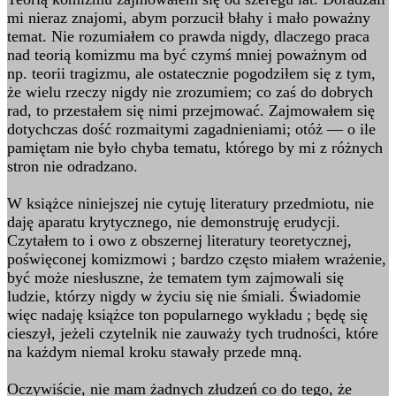
mi nieraz znajomi, abym porzucił błahy i mało poważny
temat. Nie rozumiałem co prawda nigdy, dlaczego praca
nad teorią komizmu ma być czymś mniej poważnym od
np. teorii tragizmu, ale ostatecznie pogodziłem się z tym,
że wielu rzeczy nigdy nie zrozumiem; co zaś do dobrych
rad, to przestałem się nimi przejmować. Zajmowałem się
dotychczas dość rozmaitymi zagadnieniami; otóż — o ile
pamiętam nie było chyba tematu, którego by mi z różnych
stron nie odradzano.
W książce niniejszej nie cytuję literatury przedmiotu, nie
daję aparatu krytycznego, nie demonstruję erudycji.
Czytałem to i owo z obszernej literatury teoretycznej,
poświęconej komizmowi ; bardzo często miałem wrażenie,
być może niesłuszne, że tematem tym zajmowali się
ludzie, którzy nigdy w życiu się nie śmiali. Świadomie
więc nadaję książce ton popularnego wykładu ; będę się
cieszył, jeżeli czytelnik nie zauważy tych trudności, które
na każdym niemal kroku stawały przede mną.
Oczywiście, nie mam żadnych złudzeń co do tego, że