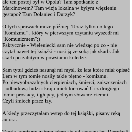
ale ten postój był w Opolu? Tam spotkanie z
Marcinowem? Tam wizja lokalna w byłym więzieniu
gestapo? Tam Dolaniec i Durzyk?
O tych sprawach może później. Teraz tylko do tego
"Komizmu" , który w pierwszym czytaniu wyszedł mi
"Komunizmem";)
Faktycznie - Wieleniecki sam nie wiedząc po co - nie
czytał nawet tej książki - nosi ją ze sobą jak skarb. Jak
skarb po zabitym w powstaniu koledze.
Sam tytuł gdzieś nasunął mi myśl, że lata które miał opisać
Lem w tym tomie nosiły takie piętno - komizmu.
Po niewyobrażalnych cierpieniach, śmierci, zniszczeniach
- odbudową ludzi i kraju mieli kierować Ci z drugiego
tomu: prostacy, i głupcy, jednym słowem: ciemni.
Czyli śmiech przez łzy.
A kiedy przeczytałam wstęp do tej książki, pisany ręką
autora:
Teorią komizmu zajmowałem się od szeregu lat. Doradzali