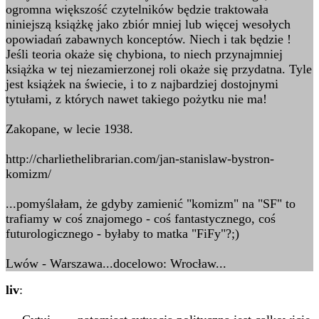
ogromna większość czytelników będzie traktowała
niniejszą książkę jako zbiór mniej lub więcej wesołych
opowiadań zabawnych konceptów. Niech i tak będzie !
Jeśli teoria okaże się chybiona, to niech przynajmniej
książka w tej niezamierzonej roli okaże się przydatna. Tyle
jest książek na świecie, i to z najbardziej dostojnymi
tytułami, z których nawet takiego pożytku nie ma!
Zakopane, w lecie 1938.
http://charliethelibrarian.com/jan-stanislaw-bystron-
komizm/
...pomyślałam, że gdyby zamienić "komizm" na "SF" to
trafiamy w coś znajomego - coś fantastycznego, coś
futurologicznego - byłaby to matka "FiFy"?;)
Lwów - Warszawa...docelowo: Wrocław...
liv
: