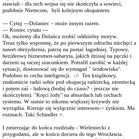
stawiali - dla nich wojna się nie skończyła a sowieci,
podobnie Niemcom, byli kolejnym okupantem.
--- Cytuj ---Dolaniec – może innym razem.
--- Koniec cytatu ---
Ok, możemy dla Dolańca zrobić oddzielny motyw.
Teraz tylko wspomnę, że po pierwszym odruchu niechęci a
nawet obrzydzenia, patrzę na postać łagodniej. Typowy,
bezideowy biznesmen-sabaryta, jakich dzisiaj na pęczki i
darzeni są raczej szacunkiem. Potrafił zarobić w każdej
sytuacji, dostosować się do wymagań " środowiska".
Podobno to cecha inteligencji. :-\ Ten książkowy,
znakomicie radzi sobie pod okupacją radziecką, niemiecką
i potem zaś - ludową (bodaj do czasu? - jeszcze nie
skończyłem). "Kręci lody" na absurdach lub cechach
systemu. W sumie to nikomu większej krzywdy nie
wyrządza. Kieruje się wyłącznie interesem-> zyskiem. Ma
rozmach. Taki Schindler +.
I zmierzając do końca rozdziału - Wieleniecki z
przygodami, ale w końcu dociera do tego Wrocławia.