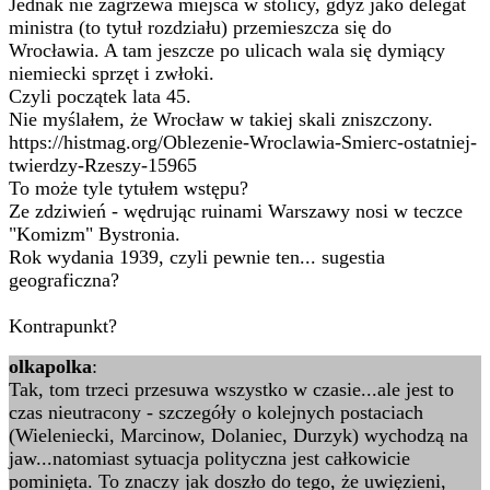
Jednak nie zagrzewa miejsca w stolicy, gdyż jako delegat
ministra (to tytuł rozdziału) przemieszcza się do
Wrocławia. A tam jeszcze po ulicach wala się dymiący
niemiecki sprzęt i zwłoki.
Czyli początek lata 45.
Nie myślałem, że Wrocław w takiej skali zniszczony.
https://histmag.org/Oblezenie-Wroclawia-Smierc-ostatniej-
twierdzy-Rzeszy-15965
To może tyle tytułem wstępu?
Ze zdziwień - wędrując ruinami Warszawy nosi w teczce
"Komizm" Bystronia.
Rok wydania 1939, czyli pewnie ten... sugestia
geograficzna?
Kontrapunkt?
olkapolka
:
Tak, tom trzeci przesuwa wszystko w czasie...ale jest to
czas nieutracony - szczegóły o kolejnych postaciach
(Wieleniecki, Marcinow, Dolaniec, Durzyk) wychodzą na
jaw...natomiast sytuacja polityczna jest całkowicie
pominięta. To znaczy jak doszło do tego, że uwięzieni,