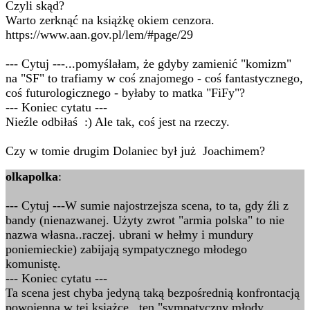
Czyli skąd?
Warto zerknąć na książkę okiem cenzora.
https://www.aan.gov.pl/lem/#page/29
--- Cytuj ---...pomyślałam, że gdyby zamienić "komizm"
na "SF" to trafiamy w coś znajomego - coś fantastycznego,
coś futurologicznego - byłaby to matka "FiFy"?
--- Koniec cytatu ---
Nieźle odbiłaś :) Ale tak, coś jest na rzeczy.
Czy w tomie drugim Dolaniec był już Joachimem?
olkapolka
:
--- Cytuj ---W sumie najostrzejsza scena, to ta, gdy źli z
bandy (nienazwanej. Użyty zwrot "armia polska" to nie
nazwa własna..raczej. ubrani w hełmy i mundury
poniemieckie) zabijają sympatycznego młodego
komunistę.
--- Koniec cytatu ---
Ta scena jest chyba jedyną taką bezpośrednią konfrontacją
powojenną w tej książce...ten "sympatyczny młody