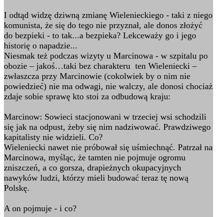
I odtąd widzę dziwną zmianę Wielenieckiego - taki z niego
komunista, że się do tego nie przyznał, ale donos złożyć
do bezpieki - to tak...a bezpieka? Lekceważy go i jego
historię o napadzie...
Niesmak też podczas wizyty u Marcinowa - w szpitalu po
obozie – jakoś…taki bez charakteru ten Wieleniecki –
zwłaszcza przy Marcinowie (cokolwiek by o nim nie
powiedzieć) nie ma odwagi, nie walczy, ale donosi chociaż
zdaje sobie sprawę kto stoi za odbudową kraju:
Marcinow: Sowieci stacjonowani w trzeciej wsi schodzili
się jak na odpust, żeby się nim nadziwować. Prawdziwego
kapitalisty nie widzieli. Co?
Wieleniecki nawet nie próbował się uśmiechnąć. Patrzał na
Marcinowa, myśląc, że tamten nie pojmuje ogromu
zniszczeń, a co gorsza, drapieżnych okupacyjnych
nawyków ludzi, którzy mieli budować teraz tę nową
Polskę.
A on pojmuje - i co?