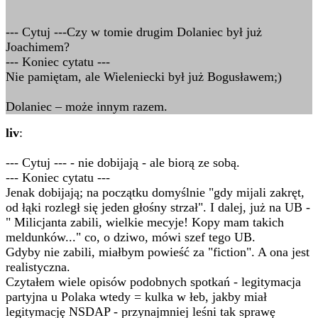
--- Cytuj ---Czy w tomie drugim Dolaniec był już
Joachimem?
--- Koniec cytatu ---
Nie pamiętam, ale Wieleniecki był już Bogusławem;)
Dolaniec – może innym razem.
liv
:
--- Cytuj --- - nie dobijają - ale biorą ze sobą.
--- Koniec cytatu ---
Jenak dobijają; na początku domyślnie "gdy mijali zakręt,
od łąki rozległ się jeden głośny strzał". I dalej, już na UB -
" Milicjanta zabili, wielkie mecyje! Kopy mam takich
meldunków..." co, o dziwo, mówi szef tego UB.
Gdyby nie zabili, miałbym powieść za "fiction". A ona jest
realistyczna.
Czytałem wiele opisów podobnych spotkań - legitymacja
partyjna u Polaka wtedy = kulka w łeb, jakby miał
legitymację NSDAP - przynajmniej leśni tak sprawę