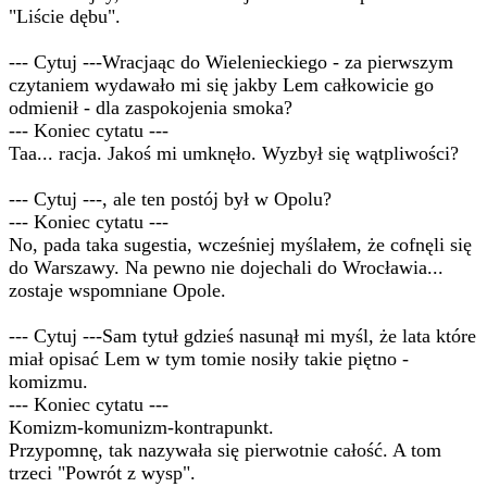
"Liście dębu".
--- Cytuj ---Wracjaąc do Wielenieckiego - za pierwszym
czytaniem wydawało mi się jakby Lem całkowicie go
odmienił - dla zaspokojenia smoka?
--- Koniec cytatu ---
Taa... racja. Jakoś mi umknęło. Wyzbył się wątpliwości?
--- Cytuj ---, ale ten postój był w Opolu?
--- Koniec cytatu ---
No, pada taka sugestia, wcześniej myślałem, że cofnęli się
do Warszawy. Na pewno nie dojechali do Wrocławia...
zostaje wspomniane Opole.
--- Cytuj ---Sam tytuł gdzieś nasunął mi myśl, że lata które
miał opisać Lem w tym tomie nosiły takie piętno -
komizmu.
--- Koniec cytatu ---
Komizm-komunizm-kontrapunkt.
Przypomnę, tak nazywała się pierwotnie całość. A tom
trzeci "Powrót z wysp".