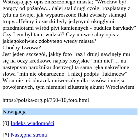
Wstrząsający opis zniszczonego miasta; "Wrocław był
gorący od pożarów... dalej stał drugi czołg, rozpłatany z
tyłu na dwoje, jak wypatroszone flaki zwisały stamtąd
trupy...Hełmy i czaszki były jedynymi okrągłymi
przedmiotami wśród płyt kamiennych - budulca barykady"
Czy Lem był tam, widział? Czy uniwersalny opis z
jakiegokolwiek zdobytego wtedy miasta?
Choćby Lwowa?
Jest jeden szczegół, jakby foto "raz i drugi nawinęły mu
się na oczy kredkowe napisy rosyjskie "min niet"... na
następnym narożniku dostrzegł ta samą ręka nakreślone
słowa "min nie obnarużeno" i niżej podpis "Jakimcew"
W sumie też obrazek uniwersalny dla czasów i miejsc
powojennych, tym niemniej zilustruję akurat Wrocławiem
https://polska-org.pl/750410,foto.html
Nawigacja
[0]
Indeks wiadomości
[#]
Następna strona