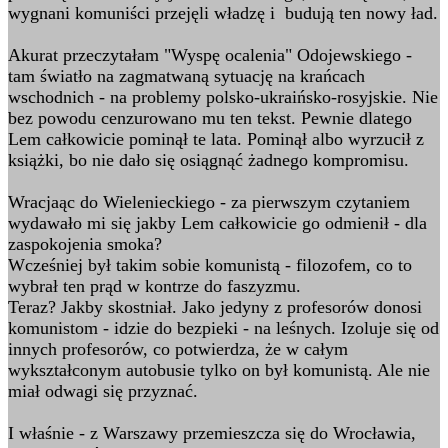
wygnani komuniści przejęli władzę i budują ten nowy ład.
Akurat przeczytałam "Wyspę ocalenia" Odojewskiego -
tam światło na zagmatwaną sytuację na krańcach
wschodnich - na problemy polsko-ukraińsko-rosyjskie. Nie
bez powodu cenzurowano mu ten tekst. Pewnie dlatego
Lem całkowicie pominął te lata. Pominął albo wyrzucił z
książki, bo nie dało się osiągnąć żadnego kompromisu.
Wracjaąc do Wielenieckiego - za pierwszym czytaniem
wydawało mi się jakby Lem całkowicie go odmienił - dla
zaspokojenia smoka?
Wcześniej był takim sobie komunistą - filozofem, co to
wybrał ten prąd w kontrze do faszyzmu.
Teraz? Jakby skostniał. Jako jedyny z profesorów donosi
komunistom - idzie do bezpieki - na leśnych. Izoluje się od
innych profesorów, co potwierdza, że w całym
wykształconym autobusie tylko on był komunistą. Ale nie
miał odwagi się przyznać.
I właśnie - z Warszawy przemieszcza się do Wrocławia,