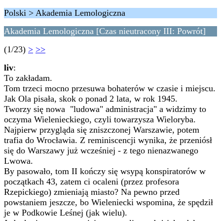
Polski > Akademia Lemologiczna
Akademia Lemologiczna [Czas nieutracony III: Powrót]
(1/23)
>
>>
liv
:
To zakładam.
Tom trzeci mocno przesuwa bohaterów w czasie i miejscu.
Jak Ola pisała, skok o ponad 2 lata, w rok 1945.
Tworzy się nowa "ludowa" administracja" a widzimy to
oczyma Wielenieckiego, czyli towarzysza Wieloryba.
Najpierw przygląda się zniszczonej Warszawie, potem
trafia do Wrocławia. Z reminiscencji wynika, że przeniósł
się do Warszawy już wcześniej - z tego nienazwanego
Lwowa.
By pasowało, tom II kończy się wsypą konspiratorów w
początkach 43, zatem ci ocaleni (przez profesora
Rzepickiego) zmieniają miasto? Na pewno przed
powstaniem jeszcze, bo Wieleniecki wspomina, że spędził
je w Podkowie Leśnej (jak wielu).