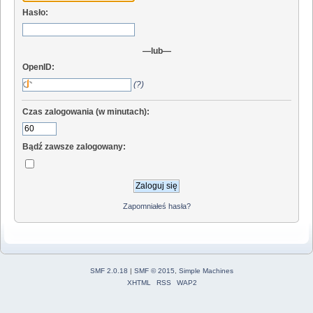
Hasło:
—lub—
OpenID:
(?)
Czas zalogowania (w minutach):
Bądź zawsze zalogowany:
Zapomniałeś hasła?
SMF 2.0.18
|
SMF © 2015
,
Simple Machines
XHTML
RSS
WAP2