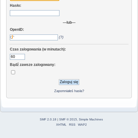
Hasło:
—lub—
OpenID:
(?)
Czas zalogowania (w minutach):
Bądź zawsze zalogowany:
Zapomniałeś hasła?
SMF 2.0.18
|
SMF © 2015
,
Simple Machines
XHTML
RSS
WAP2