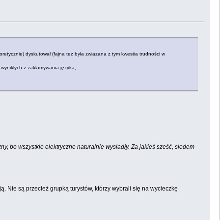
oretycznie) dyskutował (fajna też była zwiazana z tym kwestia trudności w
 wynikłych z zakłamywania języka,
ny, bo wszystkie elektryczne naturalnie wysiadły. Za jakieś sześć, siedem
. Nie są przecież grupką turystów, którzy wybrali się na wycieczkę