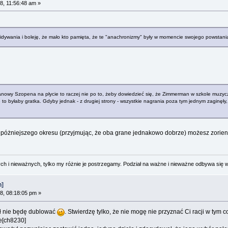
8, 11:56:48 am »
idywania i boleję, że mało kto pamięta, że te "anachronizmy" były w momencie swojego powstani
pianowy Szopena na płycie to raczej nie po to, żeby dowiedzieć się, że Zimmerman w szkole muzyc
ie to byłaby gratka. Gdyby jednak - z drugiej strony - wszystkie nagrania poza tym jednym zagin
b póżniejszego okresu (przyjmując, że oba grane jednakowo dobrze) możesz zorie
 i nieważnych, tylko my różnie je postrzegamy. Podział na ważne i nieważne odbywa się 
n]
8, 08:18:05 pm »
ł nie będę dublować
. Stwierdzę tylko, że nie mogę nie przyznać Ci racji w tym
ne[ch8230]