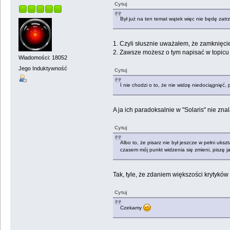
Cytuj
Był już na ten temat wątek więc nie będę zatrz
1. Czyli słusznie uważałem, że zamknięcie
2. Zawsze możesz o tym napisać w topicu
Wiadomości: 18052
Jego Induktywność
Cytuj
I nie chodzi o to, że nie widzę niedociągnięć,
A ja ich paradoksalnie w "Solaris" nie znal
Cytuj
Albo to, że pisarz nie był jeszcze w pełni uk
czasem mój punkt widzenia się zmieni, piszę j
Tak, tyle, że zdaniem większości krytykó
Cytuj
Czekamy