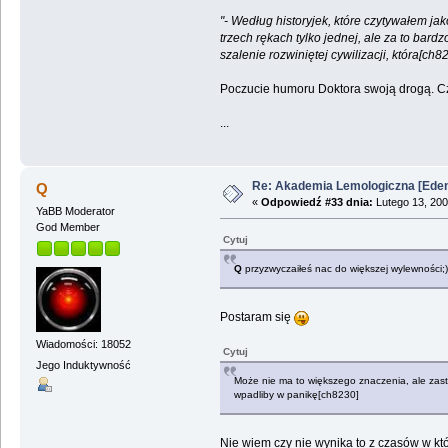
"- Według historyjek, które czytywałem jak
trzech rękach tylko jednej, ale za to bard
szalenie rozwiniętej cywilizacji, która[ch8
Poczucie humoru Doktora swoją drogą. C
...
Re: Akademia Lemologiczna [Ede
Q
«
Odpowiedź #33 dnia:
Lutego 13, 200
YaBB Moderator
God Member
Cytuj
Q
przyzwyczaiłeś nac do większej wylewności;)
Postaram się
Wiadomości: 18052
Cytuj
Jego Induktywność
Może nie ma to większego znaczenia, ale zastan
wpadliby w panikę[ch8230]
Nie wiem czy nie wynika to z czasów w któ