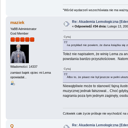
"Wśród wydarzeń wszechświata nie ma ważnych
Re: Akademia Lemologiczna [Ede
maziek
«
Odpowiedź #34 dnia:
Lutego 13, 200
YaBB Administrator
God Member
Cytuj
na przykład nie powiem, że dana książka się z
Toteż nie napisałem, że winię Lema za an
powstania bardzo przyszłościowe. Natomiast
Wiadomości: 14337
Cytuj
zamiast bajek ojciec mi Lema
opowiadał...
Albo to, że pisarz nie był jeszcze w pełni uks
Niewątpliwie może to stanowić fajną ilustr
muzycznej jednak fałszował... Choć gdybyś
nagrania poza tym jednym zaginęły, osoba
Człowiek całe życie próbuje nie wychodzić na wi
Re: Akademia Lemologiczna [Ede
Q