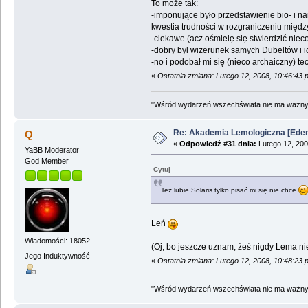
To może tak:
-imponujące było przedstawienie bio- i na
kwestia trudności w rozgraniczeniu między
-ciekawe (acz ośmielę się stwierdzić nie
-dobry byl wizerunek samych Dubeltów i i
-no i podobał mi się (nieco archaiczny) tec
«
Ostatnia zmiana: Lutego 12, 2008, 10:46:43
"Wśród wydarzeń wszechświata nie ma ważnych
Re: Akademia Lemologiczna [Ede
Q
«
Odpowiedź #31 dnia:
Lutego 12, 200
YaBB Moderator
God Member
Cytuj
Też lubie Solaris tylko pisać mi się nie chce
Leń
Wiadomości: 18052
(Oj, bo jeszcze uznam, żeś nigdy Lema nie
Jego Induktywność
«
Ostatnia zmiana: Lutego 12, 2008, 10:48:23
"Wśród wydarzeń wszechświata nie ma ważnych