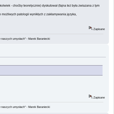
kolwiek - choćby teoretycznie) dyskutował (fajna też była zwiazana z tym
 możliwych patologii wynikłych z zakłamywania języka,
Zapisane
w naszych umysłach" - Marek Baraniecki
Zapisane
w naszych umysłach" - Marek Baraniecki