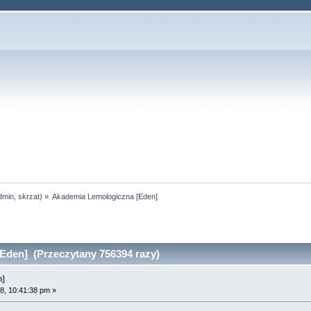
dmin
,
skrzat
) »
Akademia Lemologiczna [Eden]
Eden] (Przeczytany 756394 razy)
n]
8, 10:41:38 pm »