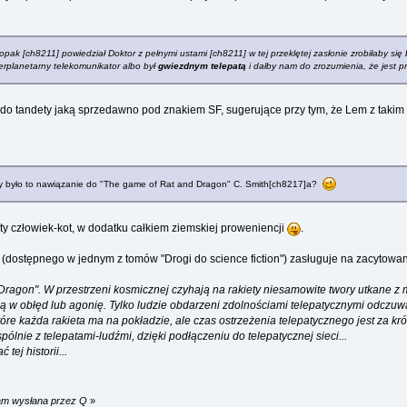
łopak [ch8211] powiedział Doktor z pełnymi ustami [ch8211] w tej przeklętej zasłonie zrobiłaby się
erplanetarny telekomunikator albo był
gwiezdnym telepatą
i dałby nam do zrozumienia, że jest prz
 tandety jaką sprzedawno pod znakiem SF, sugerujące przy tym, że Lem z takim p
y było to nawiązanie do "The game of Rat and Dragon" C. Smith[ch8217]a?
ty człowiek-kot, w dodatku całkiem ziemskiej proweniencji
.
(dostępnego w jednym z tomów "Drogi do science fiction") zasługuje na zacytowa
ragon". W przestrzeni kosmicznej czyhają na rakiety niesamowite twory utkane z m
ją w obłęd lub agonię. Tylko ludzie obdarzeni zdolnościami telepatycznymi odczu
e każda rakieta ma na pokładzie, ale czas ostrzeżenia telepatycznego jest za krót
ólnie z telepatami-ludźmi, dzięki podłączeniu do telepatycznej sieci...
ej historii...
 am wysłana przez Q
»