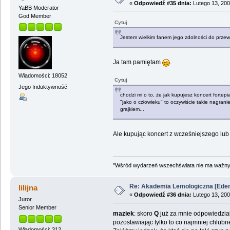
«
Odpowiedź #35 dnia:
Lutego 13, 200
YaBB Moderator
God Member
Cytuj
Jestem wielkim fanem jego zdolności do przew
Ja tam pamiętam
.
Wiadomości: 18052
Cytuj
Jego Induktywność
chodzi mi o to, że jak kupujesz koncert forte
"jako o człowieku" to oczywiście takie nagran
grajkiem...
Ale kupując koncert z wcześniejszego lu
"Wśród wydarzeń wszechświata nie ma ważnych
Re: Akademia Lemologiczna [Ede
lilijna
«
Odpowiedź #36 dnia:
Lutego 13, 200
Juror
Senior Member
maziek
: skoro
Q
już za mnie odpowiedzia
pozostawiając tylko to co najmniej chlub
Wiadomości: 312