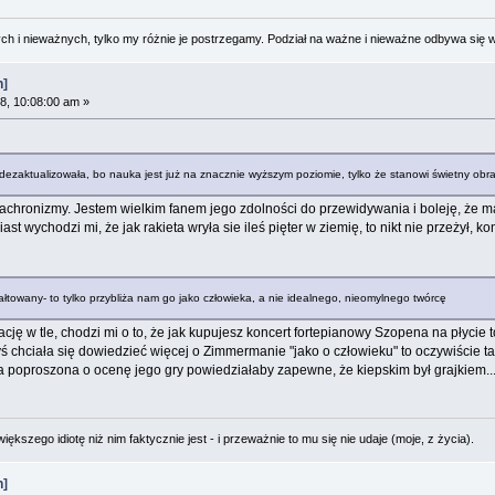
 i nieważnych, tylko my różnie je postrzegamy. Podział na ważne i nieważne odbywa się 
n]
8, 10:08:00 am »
dezaktualizowała, bo nauka jest już na znacznie wyższym poziomie, tylko że stanowi świetny obr
achronizmy. Jestem wielkim fanem jego zdolności do przewidywania i boleję, że m
 wychodzi mi, że jak rakieta wryła sie ileś pięter w ziemię, to nikt nie przeżył, ko
ztałtowany- to tylko przybliża nam go jako człowieka, a nie idealnego, nieomylnego twórcę
ację w tle, chodzi mi o to, że jak kupujesz koncert fortepianowy Szopena na płycie
 chciała się dowiedzieć więcej o Zimmermanie "jako o człowieku" to oczywiście taki
 poproszona o ocenę jego gry powiedziałaby zapewne, że kiepskim był grajkiem..
ększego idiotę niż nim faktycznie jest - i przeważnie to mu się nie udaje (moje, z życia).
n]