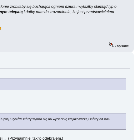
słonie zrobiłaby się buchająca ogniem dziura i wylazłby stamtąd typ o
nym telepatą
i dałby nam do zrozumienia, że jest przedstawicielem
Zapisane
rupką turystów, którzy wybrali się na wycieczkę krajoznawczą i którzy od razu
i... (Przynajmniej tak to odebrałem,)