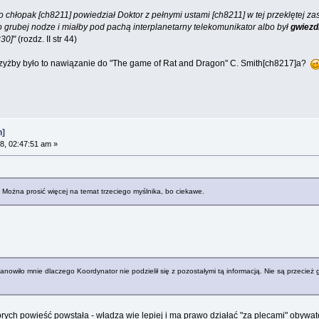
o chłopak [ch8211] powiedział Doktor z pełnymi ustami [ch8211] w tej przeklętej za
zo grubej nodze i miałby pod pachą interplanetarny telekomunikator albo był
gwiezd
230]"
(rozdz. II str 44)
zyżby było to nawiązanie do "The game of Rat and Dragon" C. Smith[ch8217]a?
n]
8, 02:47:51 am »
 Można prosić więcej na temat trzeciego myślnika, bo ciekawe.
owiło mnie dlaczego Koordynator nie podzielił się z pozostałymi tą informacją. Nie są przecież g
rych powieść powstała - władza wie lepiej i ma prawo działać "za plecami" obywatel