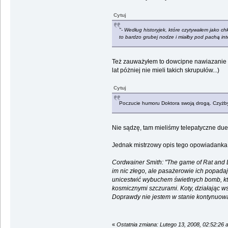
Cytuj
"- Według historyjek, które czytywałem jako ch
to bardzo grubej nodze i miałby pod pachą int
Też zauważyłem to dowcipne nawiazanie do
lat póżniej nie mieli takich skrupułów...)
Cytuj
Poczucie humoru Doktora swoją drogą. Czyżb
Nie sądzę, tam mieliśmy telepatyczne due
Jednak mistrzowy opis tego opowiadanka 
Cordwainer Smith: "The game of Rat and D
im nic złego, ale pasażerowie ich popada
unicestwić wybuchem świetlnych bomb, któr
kosmicznymi szczurami. Koty, działając wsp
Doprawdy nie jestem w stanie kontynuować t
«
Ostatnia zmiana: Lutego 13, 2008, 02:52:26