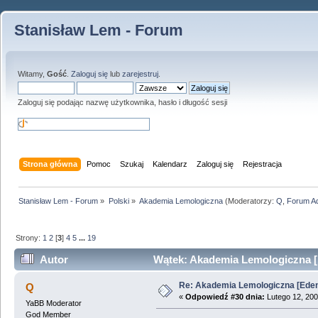
Stanisław Lem - Forum
Witamy,
Gość
.
Zaloguj się
lub
zarejestruj
.
Zaloguj się podając nazwę użytkownika, hasło i długość sesji
Strona główna
Pomoc
Szukaj
Kalendarz
Zaloguj się
Rejestracja
Stanisław Lem - Forum
»
Polski
»
Akademia Lemologiczna
(Moderatorzy:
Q
,
Forum A
Strony:
1
2
[
3
]
4
5
...
19
Autor
Wątek: Akademia Lemologiczna [
Re: Akademia Lemologiczna [Ede
Q
«
Odpowiedź #30 dnia:
Lutego 12, 200
YaBB Moderator
God Member