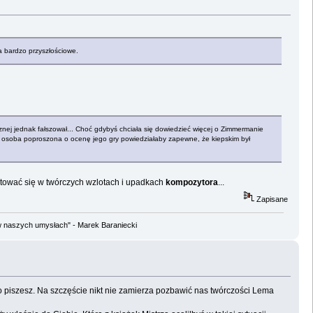
a bardzo przyszłościowe.
znej jednak fałszował... Choć gdybyś chciała się dowiedzieć więcej o Zimmermanie
ęły, osoba poproszona o ocenę jego gry powiedziałaby zapewne, że kiepskim był
ntować się w twórczych wzlotach i upadkach
kompozytora
...
Zapisane
w naszych umysłach" - Marek Baraniecki
 co piszesz. Na szczęście nikt nie zamierza pozbawić nas twórczości Lema