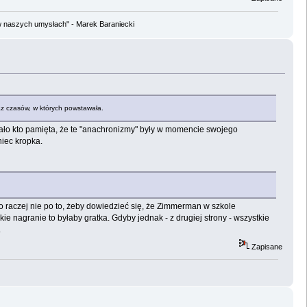
w naszych umysłach" - Marek Baraniecki
az czasów, w których powstawała.
ało kto pamięta, że te "anachronizmy" były w momencie swojego
niec kropka.
 to raczej nie po to, żeby dowiedzieć się, że Zimmerman w szkole
e nagranie to byłaby gratka. Gdyby jednak - z drugiej strony - wszystkie
.
Zapisane