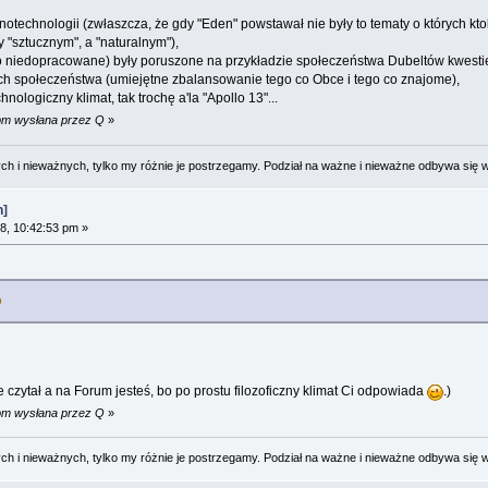
notechnologii (zwłaszcza, że gdy "Eden" powstawał nie były to tematy o których kto
 "sztucznym", a "naturalnym"),
co niedopracowane) były poruszone na przykładzie społeczeństwa Dubeltów kwestie
ch społeczeństwa (umiejętne zbalansowanie tego co Obce i tego co znajome),
hnologiczny klimat, tak trochę a'la "Apollo 13"...
 pm wysłana przez Q
»
 i nieważnych, tylko my różnie je postrzegamy. Podział na ważne i nieważne odbywa się 
n]
8, 10:42:53 pm »
 czytał a na Forum jesteś, bo po prostu filozoficzny klimat Ci odpowiada
.)
 pm wysłana przez Q
»
 i nieważnych, tylko my różnie je postrzegamy. Podział na ważne i nieważne odbywa się 