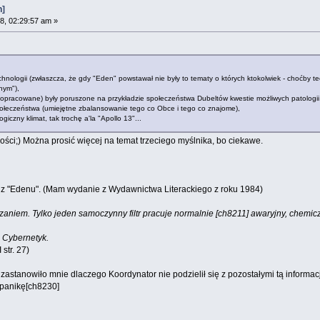
n]
8, 02:29:57 am »
hnologii (zwłaszcza, że gdy "Eden" powstawał nie były to tematy o których ktokolwiek - choćby te
nym"),
edopracowane) były poruszone na przykładzie społeczeństwa Dubeltów kwestie możliwych patologii
połeczeństwa (umiejętne zbalansowanie tego co Obce i tego co znajome),
giczny klimat, tak trochę a'la "Apollo 13"...
ści;) Można prosić więcej na temat trzeciego myślnika, bo ciekawe.
 z "Edenu". (Mam wydanie z Wydawnictwa Literackiego z roku 1984)
zczaniem. Tylko jeden samoczynny filtr pracuje normalnie [ch8211] awaryjny, chemicz
ł Cybernetyk.
 str. 27)
astanowiło mnie dlaczego Koordynator nie podzielił się z pozostałymi tą informacją
 panikę[ch8230]