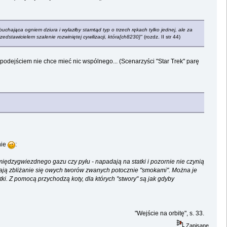
 buchająca ogniem dziura i wylazłby stamtąd typ o trzech rękach tylko jednej, ale za
edstawicielem szalenie rozwiniętej cywilizacji, która[ch8230]"
(rozdz. II str 44)
odejściem nie chce mieć nic wspólnego... (Scenarzyści "Star Trek" parę
nie
:
iędzygwiezdnego gazu czy pyłu - napadają na statki i pozornie nie czynią
wają zbliżanie się owych tworów zwanych potocznie "smokami". Można je
ki. Z pomocą przychodzą koty, dla których "stwory" są jak gdyby
"Wejście na orbitę", s. 33.
Zapisane