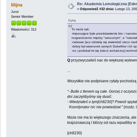
Re: Akademia Lemologiczna [Ede
lilijna
«
Odpowiedź #32 dnia:
Lutego 13, 200
Juror
Senior Member
Cytuj
To może tak:
Wiadomości: 312
-imponujące było przedstawienie bio- i nanotec
rozgraniczeniu między "sztucznym", a "natural
-ciekawe (acz ośmielę się stwierdzić nieco ni
-dobry byl wizerunek samych Dubeltów i ich s
-no i podobał mi się (nieco archaiczny) technolo
Q
przyzwyczaiłeś nac do większej wylewno
...
Wszystkie nie podpisane cytaty pochodzą
"- Butle z tlenem są całe. Gorzej z oczys
dni zaczęlibyśmy się dusić.
- Wiedziałeś o tym[ch8230]? Powoli spyta
Koordynator nic nie powiedział."
(rozdz. II
Może nie ma to większego znaczenia, ale z
krajoznawczą i którzy od razu wpadliby w
[ch8230]