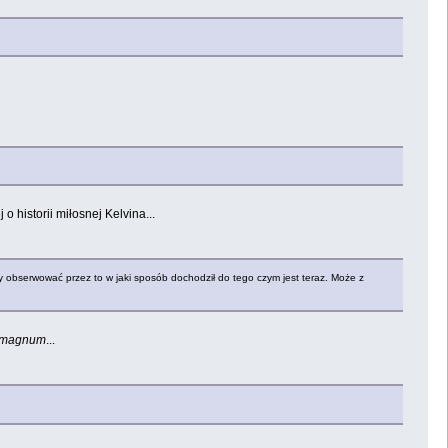
o historii miłosnej Kelvina...
my obserwować przez to w jaki sposób dochodził do tego czym jest teraz. Może z
 magnum
...