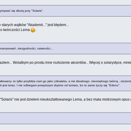
ymywać się dłużej przy "Solaris".
 starych wątków "Akademii..." jest błędem...
 o twórczości Lema
.
 przerysowań, niezgodności, naiwności...
azłem... Wolałbym po prostu inne rozłożenie akcentów... Więcej o solarystyce, mniej 
ształtowany- to tylko przybliża nam go jako człowieka, a nie idealnego, nieomylnego twórcę...może
ak jest teraz. I nie odbiegam powyższym zbytnio od tematu, bo to samo tyczy się "Edenu".
w "Solaris" nie jest dziełem nieukształtowanego Lema, a bez mała mistrzowym
opus