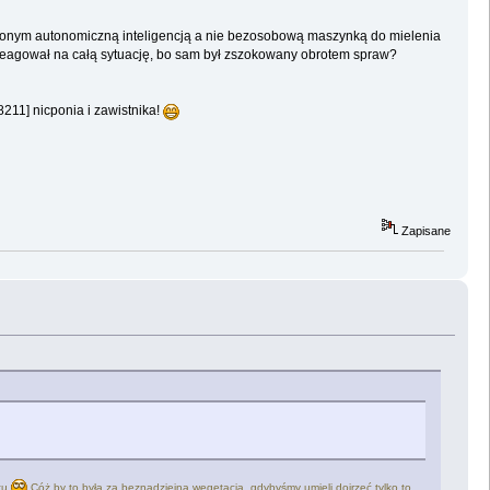
arzonym autonomiczną inteligencją a nie bezosobową maszynką do mielenia
ie reagował na całą sytuację, bo sam był zszokowany obrotem spraw?
8211] nicponia i zawistnika!
Zapisane
ktu
Cóż by to była za beznadziejna wegetacja, gdybyśmy umieli dojrzeć tylko to,