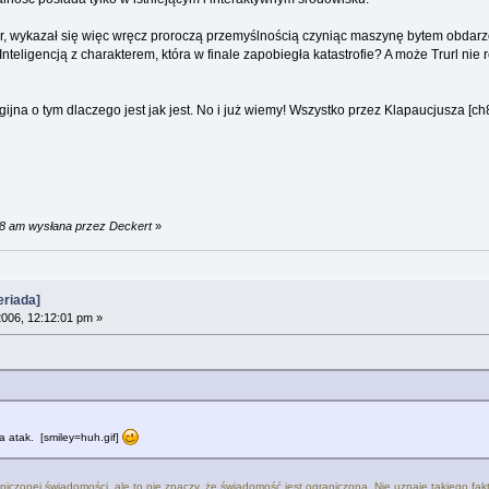
uktor, wykazał się więc wręcz proroczą przemyślnością czyniąc maszynę bytem obd
Inteligencją z charakterem, która w finale zapobiegła katastrofie? A może Trurl n
ijna o tym dlaczego jest jak jest. No i już wiemy! Wszystko przez Klapaucjusza [ch
18 am wysłana przez Deckert
»
riada]
006, 12:12:01 pm »
a atak. [smiley=huh.gif]
niczonej świadomości, ale to nie znaczy, że świadomość jest ograniczona. Nie uznaję takiego fa