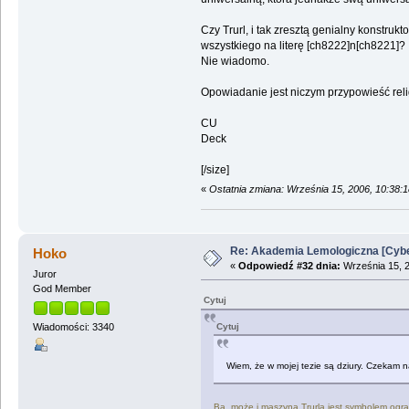
Czy Trurl, i tak zresztą genialny konstr
wszystkiego na literę [ch8222]n[ch8221]? 
Nie wiadomo.
Opowiadanie jest niczym przypowieść relig
CU
Deck
[/size]
«
Ostatnia zmiana: Września 15, 2006, 10:38:
Re: Akademia Lemologiczna [Cybe
Hoko
«
Odpowiedź #32 dnia:
Września 15, 2
Juror
God Member
Cytuj
Cytuj
Wiadomości: 3340
Wiem, że w mojej tezie są dziury. Czekam n
Ba, może i maszyna Trurla jest symbolem ogra