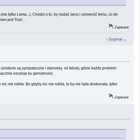
(nie tylko Lema...). Chodzi o to, by nadać sens i celowość temu, co de
en jest Trurl...
Zapisane
– Dygresje →
te postacie są sympatyczne i stanowią oś fabuły, gdzie każdy problem
acznie oscyluje ku genialności.
ic nie robiła. Bo gdyby nic nie robiła, to by nie była doskonała, tylko
Zapisane