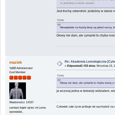
co jesteśmy w stanie nazwać.
Jest trochę odwrotnie: jesteśmy w stanie n
Cytuj
Niewątpliwie na każdą literę są jakieś rzeczy, 
Głowy nie dam, ale cymanki to chyba rosną
Re: Akademia Lemologiczna [Cybe
maziek
«
Odpowiedź #33 dnia:
Września 15, 2
YaBB Administrator
God Member
Cytuj
Głowy nie dam, ale cymanki to chyba rosną u m
ja wczoraj jedna w telewizji widzialem, w
Wiadomości: 14337
Człowiek całe życie próbuje nie wychodzić na wi
zamiast bajek ojciec mi Lema
opowiadał...