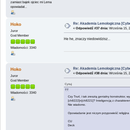
zamiast bajek ojciec mi Lema
opowiadał...
Re: Akademia Lemologiczna [Cybe
Hoko
«
Odpowiedź #37 dnia:
Września 15, 2
Juror
God Member
He he, znaczy niedowidzisz...
Wiadomości: 3340
Re: Akademia Lemologiczna [Cybe
Hoko
«
Odpowiedź #38 dnia:
Września 15, 2
Juror
God Member
Cytuj
Wiadomości: 3340
Czy Trurl, i tak zresztą genialny konstruktor
[ch8222]n[ch8221]? Inteligencją z charakterem
Nie wiadomo.
Opowiadanie jest niczym przypowieść religijna 
CU
Deck