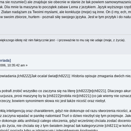
ma sie rozumieć) ale znajduje sie obecnie w stanie że tak powiem samowymazania
Aaa tak. Dla mnie ta maszyna to początek zabaw Lema z jezykiem. Język wyższego r
Zlatan nadążam za Twoimi myslami, ale konkluzje (moje) są inne. On (i my, ech, murkw
swoim zbiorze, hurtem - poznali siłę swojego języka. Jest w tym przytyk i do natur
ększego idiotę niż nim faktycznie jest - i przeważnie to mu się nie udaje (moje, z życia).
riada]
006, 10:35:42 am »
powiadania
[ch8222]Jak ocalał świat[ch8221]
. Historia opisuje zmagania dwóch nie
a potrafi zrobić wszystko co zaczyna się na literę [ch8222]n[ch8221]. Dlaczego ak
jusza, prosi maszynę by ta [ch8222]zrobiła nic[ch8221] (co jak wiemy nie oznacza,
 rzeczy, bowiem synonimem słowa nic jest także nicość oraz niebyt.
kłą inteligencją oraz charakterem, gdyż nie dokonuje od razu stworzenia nicości,
z zaczyna wpadać w panikę natomiast Trurl o dziwo niezbyt się tym przejmuje. Ja
e dokonuje aktu anihilacji całego otoczenia, gdyż wcześniej chciała zostać docenio
 do życia, nie chciała się z tym światem żegnać tak kategorycznie [ch8211] w koń
lność posiada tylko w istniejącym i interaktywnym środowisku.