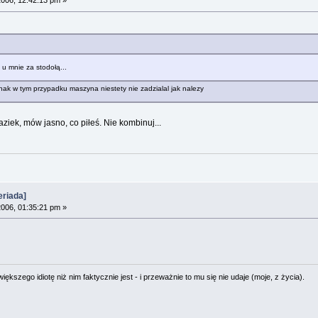
006, 12:42:13 pm »
u mnie za stodołą...
ednak w tym przypadku maszyna niestety nie zadzialal jak nalezy
aziek, mów jasno, co piłeś. Nie kombinuj...
riada]
006, 01:35:21 pm »
ększego idiotę niż nim faktycznie jest - i przeważnie to mu się nie udaje (moje, z życia).