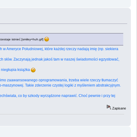
estaje istnieć.[smiley=huh.gif]
h w Ameryce Południowej, które każdej rzeczy nadają imię (np. siekiera
nich słów. Zaczynają jednak jakoś tam w naszej świadomości egzystować,
em niegłupia książka
 pomimo zaawansowanego oprogramowania, trzeba wiele rzeczy tłumaczyć
o-maszynowej. Takie zderzenie czystej logiki z myśleniem abstrakcyjnym.
szechświata, co by szkody wyrządzone naprawić. Choć pewnie i przy tej
Zapisane