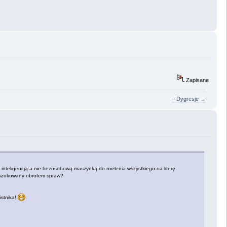
Zapisane
– Dygresje →
 inteligencją a nie bezosobową maszynką do mielenia wszystkiego na literę
ł zszokowany obrotem spraw?
istnika!