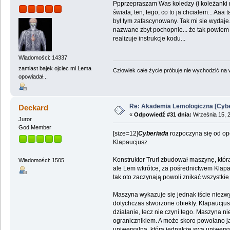
Ppprzepraszam Was koledzy (i koleżanki 
świata, ten, tego, co to ja chciałem... 
był tym zafascynowany. Tak mi sie wydaje. 
nazwane zbyt pochopnie... że tak powiem w 
realizuje instrukcje kodu...
Wiadomości: 14337
zamiast bajek ojciec mi Lema
Człowiek całe życie próbuje nie wychodzić na wi
opowiadał...
Re: Akademia Lemologiczna [Cybe
Deckard
«
Odpowiedź #31 dnia:
Września 15, 2
Juror
God Member
[size=12]
Cyberiada
rozpoczyna się od o
Klapaucjusz.
Konstruktor Trurl zbudował maszynę, któr
Wiadomości: 1505
ale Lem wkrótce, za pośrednictwem Klapauc
tak oto zaczynają powoli znikać wszystkie
Maszyna wykazuje się jednak iście niezwy
dotychczas stworzone obiekty. Klapaucjus
działanie, lecz nie czyni tego. Maszyna ni
ogranicznikiem. A może skoro powołano ją
uniwersalną, która jednakże swą uniwersa