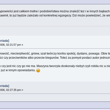
ypowieści jest całkiem trafne i podobieństwa można znaleźć też i w innych bajkach 
zawinił, to już będzie zależało od konkretnej egzegezy. Dzi może powiedzieć, że wini
riada]
006, 02:21:57 pm »
wowość, niecierpliwość, gniew, szał twórczy kontra spokój, dystans, powaga. Obie 
ści czy przeciwników albo przeciw biegunów. Toteż za pomysł postaci autor jednozn
zy jest nic czy go nie ma. Maszyna tworzyła doskonały niebyt czyli robiła nic a nie n
ym już w innym opowiadaniu.
riada]
006, 02:27:35 pm »