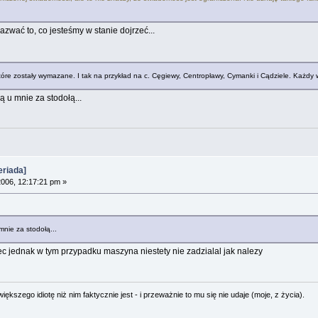
azwać to, co jesteśmy w stanie dojrzeć...
które zostały wymazane. I tak na przykład na c. Cęgiewy, Centropławy, Cymanki i Cądziele. Każdy wi
 u mnie za stodołą...
riada]
006, 12:17:21 pm »
nie za stodołą...
iec jednak w tym przypadku maszyna niestety nie zadzialal jak nalezy
ększego idiotę niż nim faktycznie jest - i przeważnie to mu się nie udaje (moje, z życia).