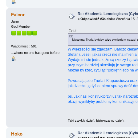
Re: Akademia Lemologiczna [Cybe
Falcor
«
Odpowiedź #34 dnia:
Września 15, 2
Juror
God Member
Cytuj
Maszyna Trurla byłaby więc symbolem naszej św
Wiadomości: 591
W większości się zgadzam. Bardzo ciekawe
...where no one has gone before.
Stefan). Jeżeli jakaś rzecz nie ma imienia t
Wydaje mi się jednak, że są rzeczy i zja
przy czym bardziej określają je swego ro
Można by rzec, cytując "Biblię" nieco na wy
Powracając do Trurla i Klapauciusza ora
jak dziecku, gdyż odbiera sprawy dość do
ps. Jak nasi konstruktorzy już tak narozr
okazji wynikłyby problemy komunikacyjne
Taki zwykły dzień, biało-czarny dzień...
Re: Akademia Lemologiczna [Cybe
Hoko