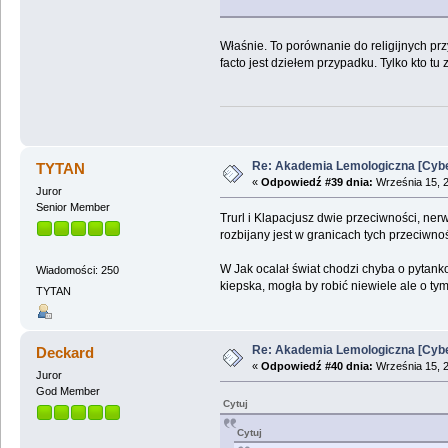
Właśnie. To porównanie do religijnych prz
facto jest dziełem przypadku. Tylko kto tu 
Re: Akademia Lemologiczna [Cybe
TYTAN
«
Odpowiedź #39 dnia:
Września 15, 2
Juror
Senior Member
Trurl i Klapacjusz dwie przeciwności, ner
rozbijany jest w granicach tych przeciwno
W Jak ocalał świat chodzi chyba o pytanko c
Wiadomości: 250
kiepska, mogła by robić niewiele ale o t
TYTAN
Re: Akademia Lemologiczna [Cybe
Deckard
«
Odpowiedź #40 dnia:
Września 15, 2
Juror
God Member
Cytuj
Cytuj