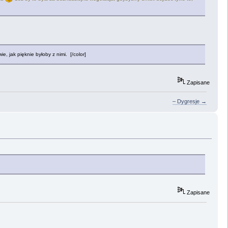
e, jak pięknie byłoby z nimi. [/color]
Zapisane
– Dygresje →
Zapisane