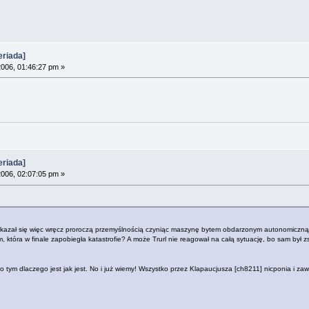
riada]
006, 01:46:27 pm »
riada]
006, 02:07:05 pm »
, wykazał się więc wręcz proroczą przemyślnością czyniąc maszynę bytem obdarzonym autonomiczną
, która w finale zapobiegła katastrofie? A może Trurl nie reagował na całą sytuację, bo sam by
o tym dlaczego jest jak jest. No i już wiemy! Wszystko przez Klapaucjusza [ch8211] nicponia i zaw