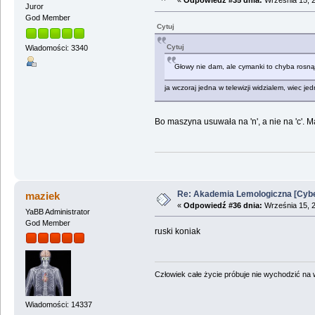
«
Odpowiedź #35 dnia:
Września 15, 2
Juror
God Member
Cytuj
Cytuj
Wiadomości: 3340
Głowy nie dam, ale cymanki to chyba rosną 
ja wczoraj jedna w telewizji widzialem, wiec j
Bo maszyna usuwała na 'n', a nie na 'c'. M
Re: Akademia Lemologiczna [Cybe
maziek
«
Odpowiedź #36 dnia:
Września 15, 2
YaBB Administrator
God Member
ruski koniak
Człowiek całe życie próbuje nie wychodzić na wi
Wiadomości: 14337