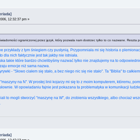
riada]
006, 12:32:37 pm »
iadomości ograniczonej przez język, który pozwala nam dostrzec tylko to co nazwane. Reszta prz
 przykłady z tym śniegiem czy pustynią. Przypomniała mi się historia o plemionac
o dla nich faktycznie jest tak jakby nie istniała.
wiska takie które bardzo chcielibyśmy nazwać tylko nie znajdujemy na to odpowied
dzaju emocje niż sama nazwa.
rywki - "Słowo ciałem się stało, a bez niego nic się nie stało". Ta "Biblia" to całki
z "maszyny na N". W prostej linii kojarzy mi się to z moim komputerem, któremu,
słownie. W opowiadaniu fajnie jest pokazana ta problematyka w komunikacji ludzk
abiali to mogli stworzyć "maszynę na W", do zrobienia wszystkiego, albo chociaż w
.
riada]