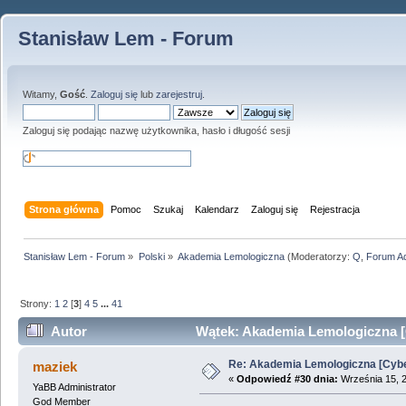
Stanisław Lem - Forum
Witamy,
Gość
.
Zaloguj się
lub
zarejestruj
.
Zaloguj się podając nazwę użytkownika, hasło i długość sesji
Strona główna
Pomoc
Szukaj
Kalendarz
Zaloguj się
Rejestracja
Stanisław Lem - Forum
»
Polski
»
Akademia Lemologiczna
(Moderatorzy:
Q
,
Forum A
Strony:
1
2
[
3
]
4
5
...
41
Autor
Wątek: Akademia Lemologiczna [C
Re: Akademia Lemologiczna [Cybe
maziek
«
Odpowiedź #30 dnia:
Września 15, 2
YaBB Administrator
God Member