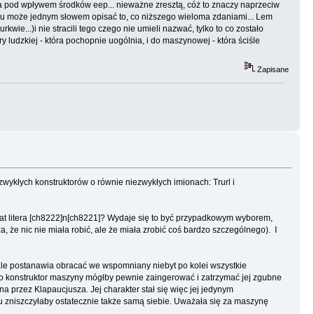
 pod wpływem środków eep... nieważne zresztą, cóż to znaczy naprzeciw
zędu może jednym słowem opisać to, co niższego wieloma zdaniami... Lem
ie...)i nie stracili tego czego nie umieli nazwać, tylko to co zostało
y ludzkiej - która pochopnie uogólnia, i do maszynowej - która ściśle
Zapisane
zwykłych konstruktorów o równie niezwykłych imionach: Trurl i
urat litera [ch8222]n[ch8221]? Wydaje się to być przypadkowym wyborem,
 że nic nie miała robić, ale że miała zrobić coś bardzo szczególnego). I
 ale postanawia obracać we wspomniany niebyt po kolei wszystkie
ko konstruktor maszyny mógłby pewnie zaingerować i zatrzymać jej zgubne
na przez Klapaucjusza. Jej charakter stał się więc jej jedynym
cu zniszczyłaby ostatecznie także samą siebie. Uważała się za maszynę