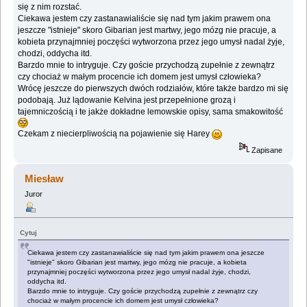
się z nim rozstać.
Ciekawa jestem czy zastanawialiście się nad tym jakim prawem ona
jeszcze "istnieje" skoro Gibarian jest martwy, jego mózg nie pracuje, a
kobieta przynajmniej poczęści wytworzona przez jego umysł nadal żyje,
chodzi, oddycha itd.
Barzdo mnie to intryguje. Czy goście przychodzą zupełnie z zewnątrz
czy chociaż w małym procencie ich domem jest umysł człowieka?
Wrócę jeszcze do pierwszych dwóch rodziałów, które także bardzo mi się
podobają. Już lądowanie Kelvina jest przepełnione grozą i
tajemniczością i te jakże dokładne lemowskie opisy, sama smakowitość
Czekam z niecierpliwością na pojawienie się Harey
Zapisane
Miesław
Juror
Cytuj
Ciekawa jestem czy zastanawialiście się nad tym jakim prawem ona jeszcze
"istnieje" skoro Gibarian jest martwy, jego mózg nie pracuje, a kobieta
przynajmniej poczęści wytworzona przez jego umysł nadal żyje, chodzi,
oddycha itd.
Barzdo mnie to intryguje. Czy goście przychodzą zupełnie z zewnątrz czy
chociaż w małym procencie ich domem jest umysł człowieka?