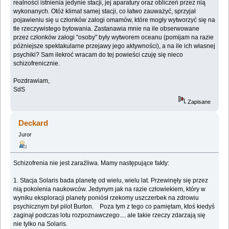
realności istnienia jedynie stacji, jej aparatury oraz obliczeń przez nią
wykonanych. Otóż klimat samej stacji, co łatwo zauważyć, sprzyjał
pojawieniu się u członków załogi omamów, które mogły wytworzyć się na
tle rzeczywistego bytowania. Zastanawia mnie na ile obserwowane
przez członków załogi "osoby" były wytworem oceanu (pomijam na razie
póżniejsze spektakularne przejawy jego aktywności), a na ile ich własnej
psychiki? Sam ilekroć wracam do tej powieści czuję się nieco
schizofrenicznie.
Pozdrawiam,
SdS
Zapisane
Deckard
Juror
Schizofrenia nie jest zaraźliwa. Mamy następujące fakty:
1. Stacja Solaris bada planetę od wielu, wielu lat. Przewinęły się przez
nią pokolenia naukowców. Jedynym jak na razie człowiekiem, który w
wyniku eksploracji planety poniósł rzekomy uszczerbek na zdrowiu
psychicznym był pilot Burton. Poza tym z tego co pamiętam, ktoś kiedyś
zaginął podczas lotu rozpoznawczego.... ale takie rzeczy zdarzają się
nie tylko na Solaris.