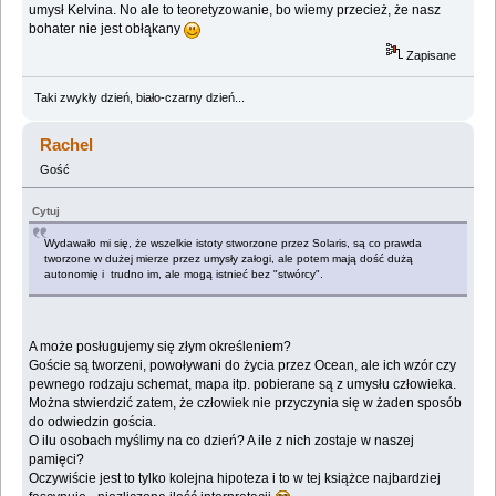
umysł Kelvina. No ale to teoretyzowanie, bo wiemy przecież, że nasz
bohater nie jest obłąkany
Zapisane
Taki zwykły dzień, biało-czarny dzień...
Rachel
Gość
Cytuj
Wydawało mi się, że wszelkie istoty stworzone przez Solaris, są co prawda
tworzone w dużej mierze przez umysły załogi, ale potem mają dość dużą
autonomię i trudno im, ale mogą istnieć bez "stwórcy".
A może posługujemy się złym określeniem?
Goście są tworzeni, powoływani do życia przez Ocean, ale ich wzór czy
pewnego rodzaju schemat, mapa itp. pobierane są z umysłu człowieka.
Można stwierdzić zatem, że człowiek nie przyczynia się w żaden sposób
do odwiedzin gościa.
O ilu osobach myślimy na co dzień? A ile z nich zostaje w naszej
pamięci?
Oczywiście jest to tylko kolejna hipoteza i to w tej książce najbardziej