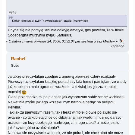
Cytuj
Kelvin dostrzegł twór "nawiedzający" stację (murzynkę)
Chyba się nie pomylę, ani nie odkryję Ameryki, gdy powiem, że w filmie
Sodebergha murzynką był(a) Sartorius.
«
Ostatnia zmiana: Kwietnia 24, 2006, 08:32:04 pm wysłana przez Mieslaw
»
Zapisane
Rachel
Gość
Ja także przeczytałam zgodnie z umową pierwsze cztery rozdziały.
Pierwszy raz czytałam książkę ponad trzy lata temu i pamiętam, że wtedy
już zrobiła na mnie ogromne wrażenie, a dzisiaj jest jeszcze lepiej i
mocniej
Ciarki przechodzą mi po plecach jak wyobrażam sobie scenę w chłodni.
Nawet nie myślę jakiego wrzasku bym narobiła będąc na miejscu
Kelvina.
Tak jak za pierwszym razem, tak i teraz w mojej głowie pojawiło się
pytanie - co ta kobieta chce od Gibariana i jak wielkim musi go darzyć
uczciem, że leży obok jego martwego, zimnego ciała? a może jest to
jakiś szczególne uzależnienie?
Nasuwa się oczywiście wniosek, że nie potrafi, nie chce albo nie może