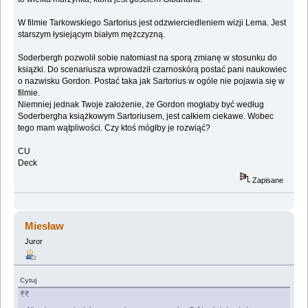
W filmie Tarkowskiego Sartorius jest odzwierciedleniem wizji Lema. Jest
starszym łysiejącym białym mężczyzną.
Soderbergh pozwolił sobie natomiast na sporą zmianę w stosunku do
książki. Do scenariusza wprowadził czarnoskórą postać pani naukowiec
o nazwisku Gordon. Postać taka jak Sartorius w ogóle nie pojawia się w
filmie.
Niemniej jednak Twoje założenie, że Gordon mogłaby być według
Soderbergha książkowym Sartoriusem, jest całkiem ciekawe. Wobec
tego mam wątpliwości. Czy ktoś mógłby je rozwiąć?
CU
Deck
Zapisane
Miesław
Juror
Cytuj