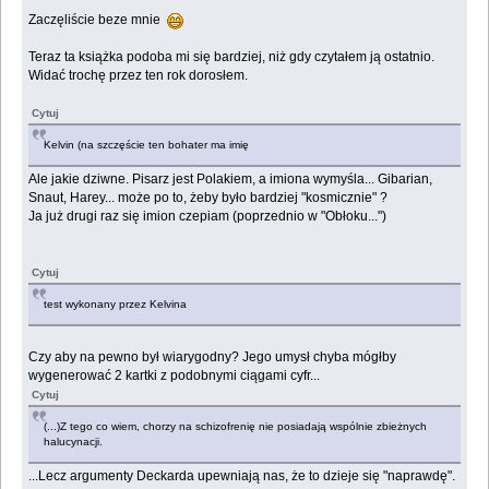
Zaczęliście beze mnie
Teraz ta książka podoba mi się bardziej, niż gdy czytałem ją ostatnio.
Widać trochę przez ten rok dorosłem.
Cytuj
Kelvin (na szczęście ten bohater ma imię
Ale jakie dziwne. Pisarz jest Polakiem, a imiona wymyśla... Gibarian,
Snaut, Harey... może po to, żeby było bardziej "kosmicznie" ?
Ja już drugi raz się imion czepiam (poprzednio w "Obłoku...")
Cytuj
test wykonany przez Kelvina
Czy aby na pewno był wiarygodny? Jego umysł chyba mógłby
wygenerować 2 kartki z podobnymi ciągami cyfr...
Cytuj
(...)Z tego co wiem, chorzy na schizofrenię nie posiadają wspólnie zbieżnych
halucynacji.
...Lecz argumenty Deckarda upewniają nas, że to dzieje się "naprawdę".