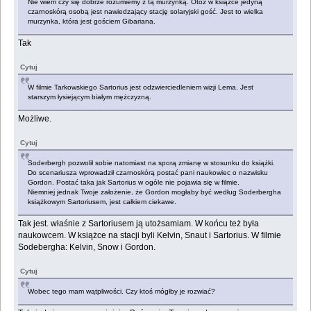
Nie wiem czy się dobrze rozumiemy z tą murzynką. Otóż w książce jedyną
czarnoskórą osobą jest nawiedzający stację solaryjski gość. Jest to wielka
murzynka, która jest gościem Gibariana.
Tak
Cytuj
W filmie Tarkowskiego Sartorius jest odzwierciedleniem wizji Lema. Jest
starszym łysiejącym białym mężczyzną.
Możliwe.
Cytuj
Soderbergh pozwolił sobie natomiast na sporą zmianę w stosunku do książki.
Do scenariusza wprowadził czarnoskórą postać pani naukowiec o nazwisku
Gordon. Postać taka jak Sartorius w ogóle nie pojawia się w filmie.
Niemniej jednak Twoje założenie, że Gordon mogłaby być według Soderbergha
książkowym Sartoriusem, jest całkiem ciekawe.
Tak jest. właśnie z Sartoriusem ją utożsamiam. W końcu też była
naukowcem. W książce na stacji byli Kelvin, Snaut i Sartorius. W filmie
Sodebergha: Kelvin, Snow i Gordon.
Cytuj
Wobec tego mam wątpliwości. Czy ktoś mógłby je rozwiać?