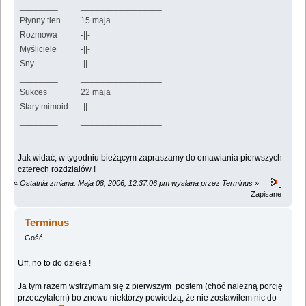
________
_________________
Płynny tlen
15 maja
Rozmowa
-||-
Myśliciele
-||-
Sny
-||-
________
_________________
Sukces
22 maja
Stary mimoid
-||-
________
_________________
Jak widać, w tygodniu bieżącym zapraszamy do omawiania pierwszych
czterech rozdziałów !
«
Ostatnia zmiana: Maja 08, 2006, 12:37:06 pm wysłana przez Terminus
»
Zapisane
Terminus
Gość
Uff, no to do dzieła !
Ja tym razem wstrzymam się z pierwszym postem (choć należną porcję
przeczytałem) bo znowu niektórzy powiedzą, że nie zostawiłem nic do