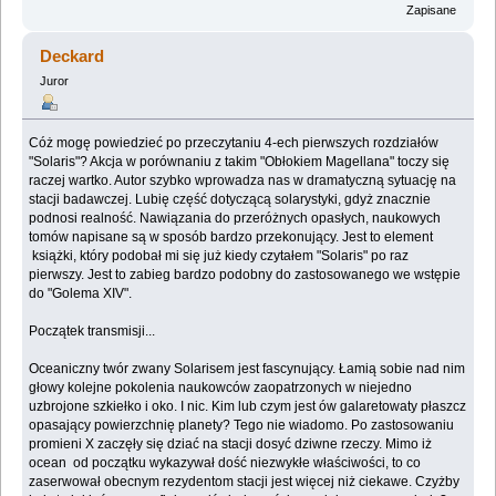
Zapisane
Deckard
Juror
Cóż mogę powiedzieć po przeczytaniu 4-ech pierwszych rozdziałów
"Solaris"? Akcja w porównaniu z takim "Obłokiem Magellana" toczy się
raczej wartko. Autor szybko wprowadza nas w dramatyczną sytuację na
stacji badawczej. Lubię część dotyczącą solarystyki, gdyż znacznie
podnosi realność. Nawiązania do przeróżnych opasłych, naukowych
tomów napisane są w sposób bardzo przekonujący. Jest to element
książki, który podobał mi się już kiedy czytałem "Solaris" po raz
pierwszy. Jest to zabieg bardzo podobny do zastosowanego we wstępie
do "Golema XIV".
Początek transmisji...
Oceaniczny twór zwany Solarisem jest fascynujący. Łamią sobie nad nim
głowy kolejne pokolenia naukowców zaopatrzonych w niejedno
uzbrojone szkiełko i oko. I nic. Kim lub czym jest ów galaretowaty płaszcz
opasający powierzchnię planety? Tego nie wiadomo. Po zastosowaniu
promieni X zaczęły się dziać na stacji dosyć dziwne rzeczy. Mimo iż
ocean od początku wykazywał dość niezwykłe właściwości, to co
zaserwował obecnym rezydentom stacji jest więcej niż ciekawe. Czyżby