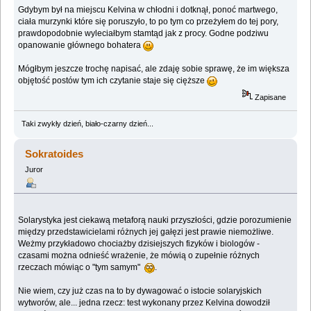
Gdybym był na miejscu Kelvina w chłodni i dotknął, ponoć martwego,
ciała murzynki które się poruszyło, to po tym co przeżyłem do tej pory,
prawdopodobnie wyleciałbym stamtąd jak z procy. Godne podziwu
opanowanie głównego bohatera
Mógłbym jeszcze trochę napisać, ale zdaję sobie sprawę, że im większa
objętość postów tym ich czytanie staje się cięższe
Zapisane
Taki zwykły dzień, biało-czarny dzień...
Sokratoides
Juror
Solarystyka jest ciekawą metaforą nauki przyszłości, gdzie porozumienie
między przedstawicielami różnych jej gałęzi jest prawie niemożliwe.
Weżmy przykładowo chociażby dzisiejszych fizyków i biologów -
czasami można odnieść wrażenie, że mówią o zupełnie różnych
rzeczach mówiąc o "tym samym"
.
Nie wiem, czy już czas na to by dywagować o istocie solaryjskich
wytworów, ale... jedna rzecz: test wykonany przez Kelvina dowodził