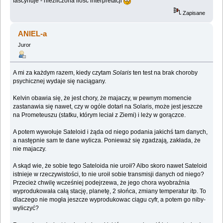
fascynuje - niezliczona ilość interpretacji
Zapisane
ANIEL-a
Juror
A mi za każdym razem, kiedy czytam
Solaris
ten test na brak choroby
psychicznej wydaje się naciągany.
Kelvin obawia się, że jest chory, że majaczy, w pewnym momencie
zastanawia się nawet, czy w ogóle dotarł na Solaris, może jest jeszcze
na Prometeuszu (statku, którym leciał z Ziemi) i leży w gorączce.
A potem wywołuje Sateloid i żąda od niego podania jakichś tam danych,
a następnie sam te dane wylicza. Ponieważ się zgadzają, zakłada, że
nie majaczy.
A skąd wie, że sobie tego Sateloida nie uroił? Albo skoro nawet Sateloid
istnieje w rzeczywistości, to nie uroił sobie transmisji danych od niego?
Przecież chwilę wcześniej podejrzewa, że jego chora wyobraźnia
wyprodukowała całą stację, planetę, 2 słońca, zmiany temperatur itp. To
dlaczego nie mogła jeszcze wyprodukowac ciągu cyfr, a potem go niby-
wyliczyć?