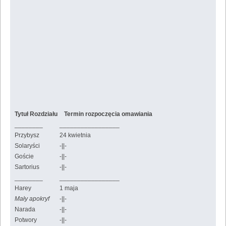
Tytuł Rozdziału
Termin rozpoczęcia omawiania
________
_________________
Przybysz
24 kwietnia
Solaryści
-||-
Goście
-||-
Sartorius
-||-
________
_________________
Harey
1 maja
Mały apokryf
-||-
Narada
-||-
Potwory
-||-