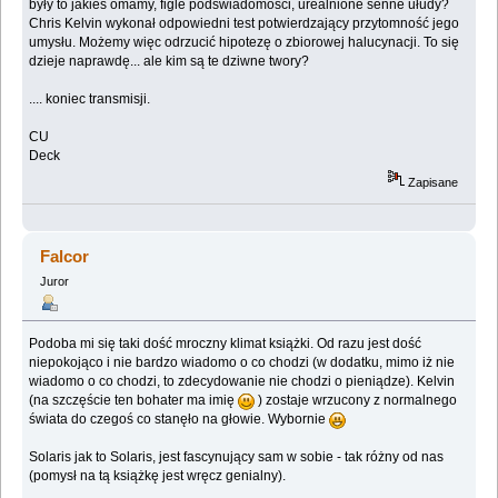
były to jakieś omamy, figle podświadomości, urealnione senne ułudy?
Chris Kelvin wykonał odpowiedni test potwierdzający przytomność jego
umysłu. Możemy więc odrzucić hipotezę o zbiorowej halucynacji. To się
dzieje naprawdę... ale kim są te dziwne twory?
.... koniec transmisji.
CU
Deck
Zapisane
Falcor
Juror
Podoba mi się taki dość mroczny klimat książki. Od razu jest dość
niepokojąco i nie bardzo wiadomo o co chodzi (w dodatku, mimo iż nie
wiadomo o co chodzi, to zdecydowanie nie chodzi o pieniądze). Kelvin
(na szczęście ten bohater ma imię
) zostaje wrzucony z normalnego
świata do czegoś co stanęło na głowie. Wybornie
Solaris jak to Solaris, jest fascynujący sam w sobie - tak różny od nas
(pomysł na tą książkę jest wręcz genialny).