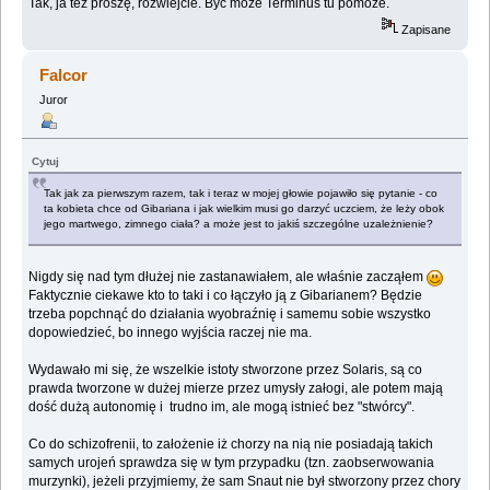
Tak, ja też proszę, rozwiejcie. Być może Terminus tu pomoże.
Zapisane
Falcor
Juror
Cytuj
Tak jak za pierwszym razem, tak i teraz w mojej głowie pojawiło się pytanie - co
ta kobieta chce od Gibariana i jak wielkim musi go darzyć uczciem, że leży obok
jego martwego, zimnego ciała? a może jest to jakiś szczególne uzależnienie?
Nigdy się nad tym dłużej nie zastanawiałem, ale właśnie zacząłem
Faktycznie ciekawe kto to taki i co łączyło ją z Gibarianem? Będzie
trzeba popchnąć do działania wyobraźnię i samemu sobie wszystko
dopowiedzieć, bo innego wyjścia raczej nie ma.
Wydawało mi się, że wszelkie istoty stworzone przez Solaris, są co
prawda tworzone w dużej mierze przez umysły załogi, ale potem mają
dość dużą autonomię i trudno im, ale mogą istnieć bez "stwórcy".
Co do schizofrenii, to założenie iż chorzy na nią nie posiadają takich
samych urojeń sprawdza się w tym przypadku (tzn. zaobserwowania
murzynki), jeżeli przyjmiemy, że sam Snaut nie był stworzony przez chory