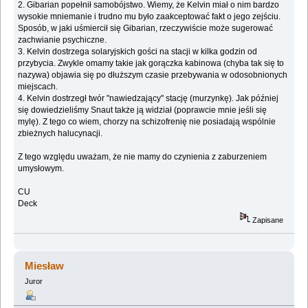
2. Gibarian popełnił samobójstwo. Wiemy, że Kelvin miał o nim bardzo
wysokie mniemanie i trudno mu było zaakceptować fakt o jego zejściu.
Sposób, w jaki uśmiercił się Gibarian, rzeczywiście może sugerować
zachwianie psychiczne.
3. Kelvin dostrzega solaryjskich gości na stacji w kilka godzin od
przybycia. Zwykle omamy takie jak gorączka kabinowa (chyba tak się to
nazywa) objawia się po dłuższym czasie przebywania w odosobnionych
miejscach.
4. Kelvin dostrzegł twór "nawiedzający" stację (murzynkę). Jak później
się dowiedzieliśmy Snaut także ją widział (poprawcie mnie jeśli się
mylę). Z tego co wiem, chorzy na schizofrenię nie posiadają wspólnie
zbieżnych halucynacji.
Z tego względu uważam, że nie mamy do czynienia z zaburzeniem
umysłowym.
CU
Deck
Zapisane
Miesław
Juror