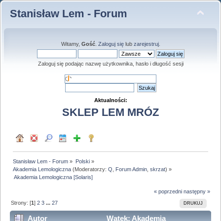
Stanisław Lem - Forum
Witamy,
Gość
.
Zaloguj się
lub
zarejestruj
.
Zaloguj się podając nazwę użytkownika, hasło i długość sesji
Aktualności:
SKLEP LEM MRÓZ
Stanisław Lem - Forum
»
Polski
»
Akademia Lemologiczna
(Moderatorzy:
Q
,
Forum Admin
,
skrzat
) »
 Akademia Lemologiczna [Solaris]
« poprzedni
następny »
Strony: [
1
]
2
3
...
27
DRUKUJ
Autor
Wątek: Akademia