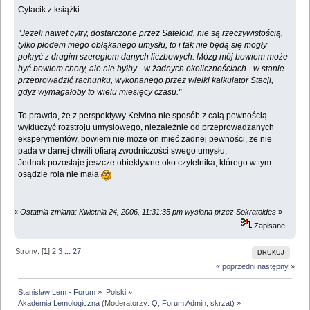
Cytacik z książki:
"Jeżeli nawet cyfry, dostarczone przez Sateloid, nie są rzeczywistością,
tylko płodem mego obłąkanego umysłu, to i tak nie będą się mogły
pokryć z drugim szeregiem danych liczbowych. Mózg mój bowiem może
być bowiem chory, ale nie byłby - w żadnych okolicznościach - w stanie
przeprowadzić rachunku, wykonanego przez wielki kalkulator Stacji,
gdyż wymagałoby to wielu miesięcy czasu."
To prawda, że z perspektywy Kelvina nie sposób z całą pewnością
wykluczyć rozstroju umysłowego, niezależnie od przeprowadzanych
eksperymentów, bowiem nie może on mieć żadnej pewności, że nie
pada w danej chwili ofiarą zwodniczości swego umysłu.
Jednak pozostaje jeszcze obiektywne oko czytelnika, którego w tym
osądzie rola nie mała
«
Ostatnia zmiana: Kwietnia 24, 2006, 11:31:35 pm wysłana przez Sokratoides
»
Zapisane
Strony: [
1
]
2
3
...
27
DRUKUJ
« poprzedni
następny »
Stanisław Lem - Forum
»
Polski
»
Akademia Lemologiczna
(Moderatorzy:
Q
,
Forum Admin
,
skrzat
) »