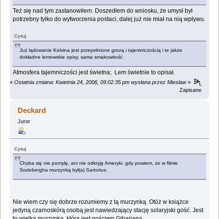
Też się nad tym zastanowiłem. Doszedłem do wniosku, że umysł był
potrzebny tylko do wytworzenia postaci, dalej już nie miał na nią wpływu.
Cytuj
Już lądowanie Kelvina jest przepełnione grozą i tajemniczością i te jakże
dokładne lemowskie opisy, sama smakowitość
Atmosfera tajemniczości jest świetna; Lem świetnie to opisał.
«
Ostatnia zmiana: Kwietnia 24, 2006, 09:02:35 pm wysłana przez Mieslaw
»
Zapisane
Deckard
Juror
Cytuj
Chyba się nie pomylę, ani nie odkryję Ameryki, gdy powiem, że w filmie
Sodebergha murzynką był(a) Sartorius.
Nie wiem czy się dobrze rozumiemy z tą murzynką. Otóż w książce
jedyną czarnoskórą osobą jest nawiedzający stację solaryjski gość. Jest
to wielka murzynka, która jest gościem Gibariana.