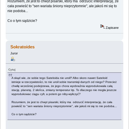
Rozumiem, że jest to chwyt pisarski, który ma odrzucić interpretację, że
cała powieść to "sen wariata śniony nieprzytomnie", ale jakoś mi się to
nie podoba...
Co o tym sądzicie?
Zapisane
Sokratoides
Juror
Cytuj
A skąd wie, że sobie tego Sateloida nie uroił? Albo skoro nawet Sateloid
istnieje w rzeczywistości, to nie uroił sobie transmisji danych od niego? Przecież
chwilę wcześniej podejrzewa, że jego chora wyobraźnia wyprodukowała całą
stację, planetę, 2 słońca, zmiany temperatur itp. To dlaczego nie mogła jeszcze
wyprodukowac ciągu cyfr, a potem go niby-wyliczyć?
Rozumiem, że jest to chwyt pisarski, który ma odrzucić interpretację, że cała
powieść to "sen wariata śniony nieprzytomnie", ale jakoś mi się to nie podoba...
Co o tym sądzicie?