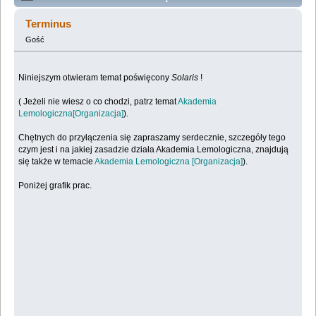
Lemologiczna [Solaris] (Przeczytany 758420 razy)
Terminus
Gość
Niniejszym otwieram temat poświęcony
Solaris
!
( Jeżeli nie wiesz o co chodzi, patrz temat
Akademia
Lemologiczna[Organizacja]
).
Chętnych do przyłączenia się zapraszamy serdecznie, szczegóły tego
czym jest i na jakiej zasadzie działa Akademia Lemologiczna, znajdują
się także w temacie
Akademia Lemologiczna [Organizacja]
).
Poniżej grafik prac.