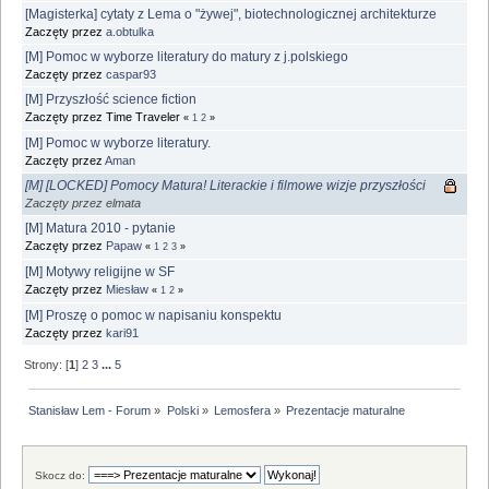
[Magisterka] cytaty z Lema o "żywej", biotechnologicznej architekturze
Zaczęty przez
a.obtulka
[M] Pomoc w wyborze literatury do matury z j.polskiego
Zaczęty przez
caspar93
[M] Przyszłość science fiction
Zaczęty przez Time Traveler
«
1
2
»
[M] Pomoc w wyborze literatury.
Zaczęty przez
Aman
[M] [LOCKED] Pomocy Matura! Literackie i filmowe wizje przyszłości
Zaczęty przez elmata
[M] Matura 2010 - pytanie
Zaczęty przez
Papaw
«
1
2
3
»
[M] Motywy religijne w SF
Zaczęty przez
Miesław
«
1
2
»
[M] Proszę o pomoc w napisaniu konspektu
Zaczęty przez
kari91
Strony: [
1
]
2
3
...
5
Stanisław Lem - Forum
»
Polski
»
Lemosfera
»
Prezentacje maturalne
Skocz do: