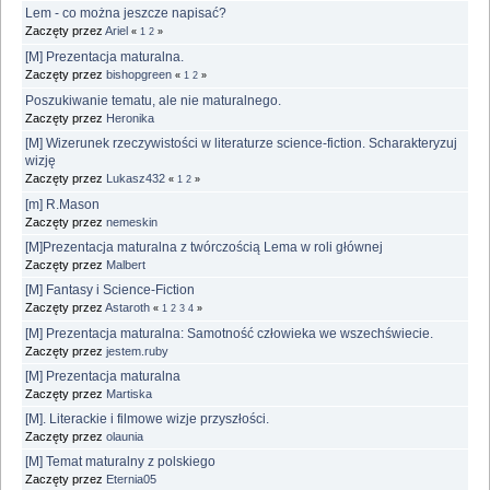
Lem - co można jeszcze napisać?
Zaczęty przez
Ariel
«
1
2
»
[M] Prezentacja maturalna.
Zaczęty przez
bishopgreen
«
1
2
»
Poszukiwanie tematu, ale nie maturalnego.
Zaczęty przez
Heronika
[M] Wizerunek rzeczywistości w literaturze science-fiction. Scharakteryzuj
wizję
Zaczęty przez
Lukasz432
«
1
2
»
[m] R.Mason
Zaczęty przez
nemeskin
[M]Prezentacja maturalna z twórczością Lema w roli głównej
Zaczęty przez
Malbert
[M] Fantasy i Science-Fiction
Zaczęty przez
Astaroth
«
1
2
3
4
»
[M] Prezentacja maturalna: Samotność człowieka we wszechświecie.
Zaczęty przez
jestem.ruby
[M] Prezentacja maturalna
Zaczęty przez
Martiska
[M]. Literackie i filmowe wizje przyszłości.
Zaczęty przez
olaunia
[M] Temat maturalny z polskiego
Zaczęty przez
Eternia05