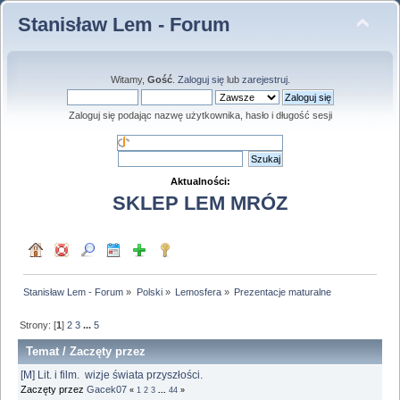
Stanisław Lem - Forum
Witamy,
Gość
.
Zaloguj się
lub
zarejestruj
.
Zaloguj się podając nazwę użytkownika, hasło i długość sesji
Aktualności:
SKLEP LEM MRÓZ
Stanisław Lem - Forum
»
Polski
»
Lemosfera
»
Prezentacje maturalne
Strony: [
1
]
2
3
...
5
Temat
/
Zaczęty przez
[M] Lit. i film. wizje świata przyszłości.
Zaczęty przez
Gacek07
«
1
2
3
...
44
»