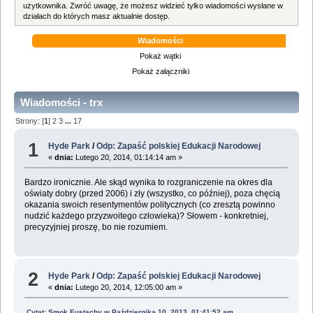
użytkownika. Zwróć uwagę, że możesz widzieć tylko wiadomości wysłane w
działach do których masz aktualnie dostęp.
Wiadomości
Pokaż wątki
Pokaż załączniki
Wiadomości - trx
Strony: [
1
]
2
3
...
17
1
Hyde Park
/
Odp: Zapaść polskiej Edukacji Narodowej
«
dnia:
Lutego 20, 2014, 01:14:14 am »
Bardzo ironicznie. Ale skąd wynika to rozgraniczenie na okres dla
oświaty dobry (przed 2006) i zły (wszystko, co później), poza chęcią
okazania swoich resentymentów politycznych (co zresztą powinno
nudzić każdego przyzwoitego człowieka)? Słowem - konkretniej,
precyzyjniej proszę, bo nie rozumiem.
2
Hyde Park
/
Odp: Zapaść polskiej Edukacji Narodowej
«
dnia:
Lutego 20, 2014, 12:05:00 am »
Cytat: Smok Eustachy w Października 10, 2013, 01:41:52 am