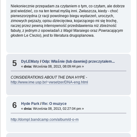
Niekoniecznie przepadam za czytaniem o tym, co czytam, ale dobrze
jest wiedzieć, co na ten temat myślą inni. Zwłaszcza, kiedy - choć
pierwszorzędna (z racji powolnego biegu wydarzeń, uroczych,
zimowych pejzaży, opisu
dziecięctwa
, kojarzącego mi się trochę,
raczej przez pewną intensywność przedstawienia niż zbieżność
fabuły, z jednym z opowiadań z
Magii
Maraiego oraz
Powracającym
głodem
Le Clezio), jest to literatura drugoplanowa.
5
DyLEMaty
/
Odp: Właśnie (lub dawniej) przeczytałem...
«
dnia:
Września 08, 2013, 08:09:44 pm »
CONSIDERATIONS ABOUT THE DNA HYPE
-
http://www.ime.usp.br/~vwsetzer/DNA-eng.html
6
Hyde Park
/
Re: O muzyce
«
dnia:
Września 08, 2013, 02:27:04 pm »
http://dompl.bandcamp.com/album/d-o-m