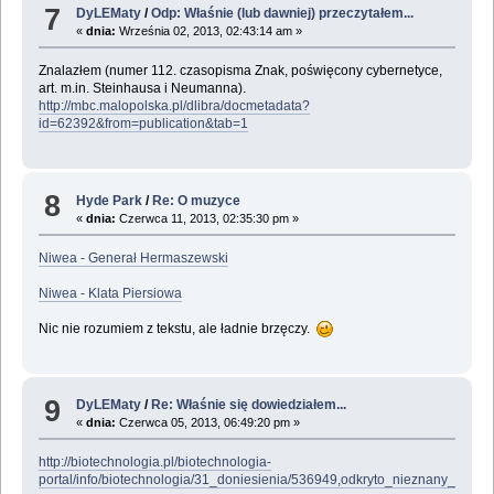
7
DyLEMaty
/
Odp: Właśnie (lub dawniej) przeczytałem...
«
dnia:
Września 02, 2013, 02:43:14 am »
Znalazłem (numer 112. czasopisma Znak, poświęcony cybernetyce,
art. m.in. Steinhausa i Neumanna).
http://mbc.malopolska.pl/dlibra/docmetadata?
id=62392&from=publication&tab=1
8
Hyde Park
/
Re: O muzyce
«
dnia:
Czerwca 11, 2013, 02:35:30 pm »
Niwea - Generał Hermaszewski
Niwea - Klata Piersiowa
Nic nie rozumiem z tekstu, ale ładnie brzęczy.
9
DyLEMaty
/
Re: Właśnie się dowiedziałem...
«
dnia:
Czerwca 05, 2013, 06:49:20 pm »
http://biotechnologia.pl/biotechnologia-
portal/info/biotechnologia/31_doniesienia/536949,odkryto_nieznany_wcz