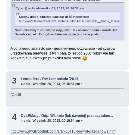
Cytat: Q w Października 09, 2013, 09:16:31 am
Kolejny głos o edukacji (tytuł dali dość efekciarski):
http://www.tokfm.pl/Tokfm/1,103454,13854316,Zakowski__Hordy_faszyzujacej_mlod
Niech odstawią to co palą bo mają odlot. Tak oceniać dorobek ministr Hall,
Szumilas etc etc. Ech gdzie diabeł nie może tam babę pośle.
A co takiego zdarzyło się - negatywnego oczywiście - od czasów
urzędowania pierwszej z tych pań, to jest od 2007 roku? Ale tak
konkretnie, punkcik po punkciku bym prosił.
3
Lemosfera
/
Re: Lemoniada '2013
«
dnia:
Września 20, 2013, 03:46:31 pm »
(2,4,6)
4
DyLEMaty
/
Odp: Właśnie (lub dawniej) przeczytałem...
«
dnia:
Września 20, 2013, 10:19:54 am »
http://www.dwutygodnik.com/artykul/413-powrot-gazdanowa.html