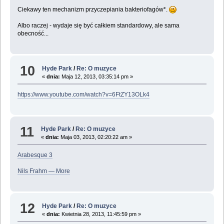
Ciekawy ten mechanizm przyczepiania bakteriofagów*.
Albo raczej - wydaje się być całkiem standardowy, ale sama
obecność...
10
Hyde Park
/
Re: O muzyce
«
dnia:
Maja 12, 2013, 03:35:14 pm »
https://www.youtube.com/watch?v=6FtZY13OLk4
11
Hyde Park
/
Re: O muzyce
«
dnia:
Maja 03, 2013, 02:20:22 am »
Arabesque 3
Nils Frahm — More
12
Hyde Park
/
Re: O muzyce
«
dnia:
Kwietnia 28, 2013, 11:45:59 pm »