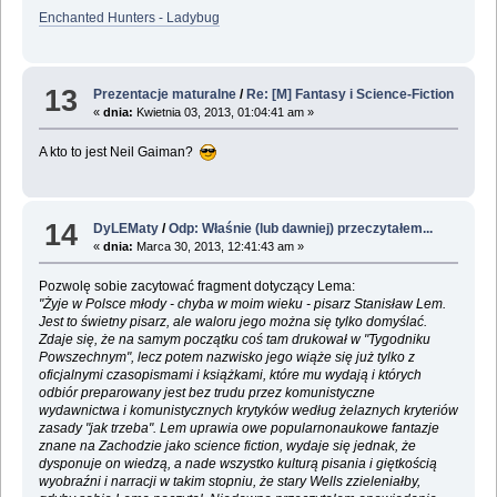
Enchanted Hunters - Ladybug
13
Prezentacje maturalne
/
Re: [M] Fantasy i Science-Fiction
«
dnia:
Kwietnia 03, 2013, 01:04:41 am »
A kto to jest Neil Gaiman?
14
DyLEMaty
/
Odp: Właśnie (lub dawniej) przeczytałem...
«
dnia:
Marca 30, 2013, 12:41:43 am »
Pozwolę sobie zacytować fragment dotyczący Lema:
"Żyje w Polsce młody - chyba w moim wieku - pisarz Stanisław Lem.
Jest to świetny pisarz, ale waloru jego można się tylko domyślać.
Zdaje się, że na samym początku coś tam drukował w "Tygodniku
Powszechnym", lecz potem nazwisko jego wiąże się już tylko z
oficjalnymi czasopismami i książkami, które mu wydają i których
odbiór preparowany jest bez trudu przez komunistyczne
wydawnictwa i komunistycznych krytyków według żelaznych kryteriów
zasady "jak trzeba". Lem uprawia owe popularnonaukowe fantazje
znane na Zachodzie jako science fiction, wydaje się jednak, że
dysponuje on wiedzą, a nade wszystko kulturą pisania i giętkością
wyobraźni i narracji w takim stopniu, że stary Wells zzieleniałby,