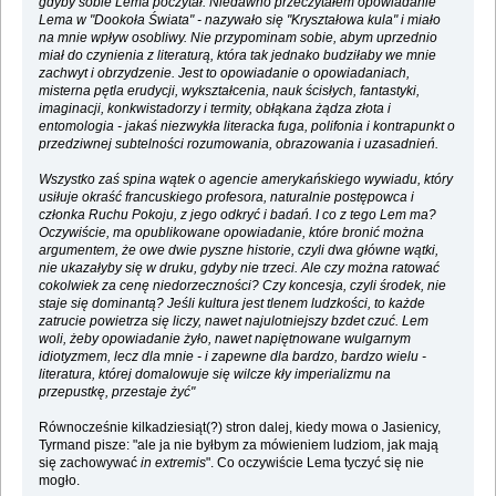
gdyby sobie Lema poczytał. Niedawno przeczytałem opowiadanie
Lema w "Dookoła Świata" - nazywało się "Kryształowa kula" i miało
na mnie wpływ osobliwy. Nie przypominam sobie, abym uprzednio
miał do czynienia z literaturą, która tak jednako budziłaby we mnie
zachwyt i obrzydzenie. Jest to opowiadanie o opowiadaniach,
misterna pętla erudycji, wykształcenia, nauk ścisłych, fantastyki,
imaginacji, konkwistadorzy i termity, obłąkana żądza złota i
entomologia - jakaś niezwykła literacka fuga, polifonia i kontrapunkt o
przedziwnej subtelności rozumowania, obrazowania i uzasadnień.
Wszystko zaś spina wątek o agencie amerykańskiego wywiadu, który
usiłuje okraść francuskiego profesora, naturalnie postępowca i
członka Ruchu Pokoju, z jego odkryć i badań. I co z tego Lem ma?
Oczywiście, ma opublikowane opowiadanie, które bronić można
argumentem, że owe dwie pyszne historie, czyli dwa główne wątki,
nie ukazałyby się w druku, gdyby nie trzeci. Ale czy można ratować
cokolwiek za cenę niedorzeczności? Czy koncesja, czyli środek, nie
staje się dominantą? Jeśli kultura jest tlenem ludzkości, to każde
zatrucie powietrza się liczy, nawet najulotniejszy bzdet czuć. Lem
woli, żeby opowiadanie żyło, nawet napiętnowane wulgarnym
idiotyzmem, lecz dla mnie - i zapewne dla bardzo, bardzo wielu -
literatura, której domalowuje się wilcze kły imperializmu na
przepustkę, przestaje żyć"
Równocześnie kilkadziesiąt(?) stron dalej, kiedy mowa o Jasienicy,
Tyrmand pisze: "ale ja nie byłbym za mówieniem ludziom, jak mają
się zachowywać
in extremis
". Co oczywiście Lema tyczyć się nie
mogło.