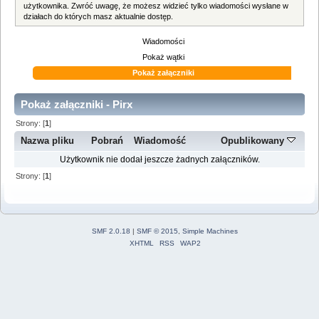
użytkownika. Zwróć uwagę, że możesz widzieć tylko wiadomości wysłane w
działach do których masz aktualnie dostęp.
Wiadomości
Pokaż wątki
Pokaż załączniki
Pokaż załączniki - Pirx
Strony: [
1
]
Nazwa pliku
Pobrań
Wiadomość
Opublikowany
Użytkownik nie dodał jeszcze żadnych załączników.
Strony: [
1
]
SMF 2.0.18
|
SMF © 2015
,
Simple Machines
XHTML
RSS
WAP2