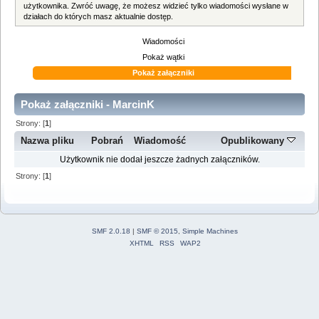
użytkownika. Zwróć uwagę, że możesz widzieć tylko wiadomości wysłane w
działach do których masz aktualnie dostęp.
Wiadomości
Pokaż wątki
Pokaż załączniki
Pokaż załączniki - MarcinK
Strony: [
1
]
Nazwa pliku
Pobrań
Wiadomość
Opublikowany
Użytkownik nie dodał jeszcze żadnych załączników.
Strony: [
1
]
SMF 2.0.18
|
SMF © 2015
,
Simple Machines
XHTML
RSS
WAP2