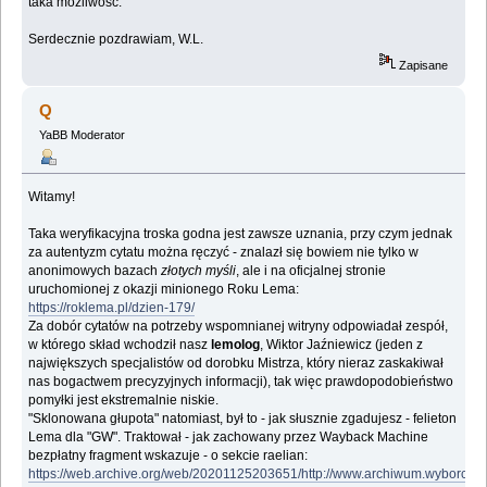
taka możliwość.
Serdecznie pozdrawiam, W.L.
Zapisane
Q
YaBB Moderator
Witamy!
Taka weryfikacyjna troska godna jest zawsze uznania, przy czym jednak
za autentyzm cytatu można ręczyć - znalazł się bowiem nie tylko w
anonimowych bazach
złotych myśli
, ale i na oficjalnej stronie
uruchomionej z okazji minionego Roku Lema:
https://roklema.pl/dzien-179/
Za dobór cytatów na potrzeby wspomnianej witryny odpowiadał zespół,
w którego skład wchodził nasz
lemolog
, Wiktor Jaźniewicz (jeden z
największych specjalistów od dorobku Mistrza, który nieraz zaskakiwał
nas bogactwem precyzyjnych informacji), tak więc prawdopodobieństwo
pomyłki jest ekstremalnie niskie.
"Sklonowana głupota" natomiast, był to - jak słusznie zgadujesz - felieton
Lema dla "GW". Traktował - jak zachowany przez Wayback Machine
bezpłatny fragment wskazuje - o sekcie raelian:
https://web.archive.org/web/20201125203651/http://www.archiwum.wyborcz