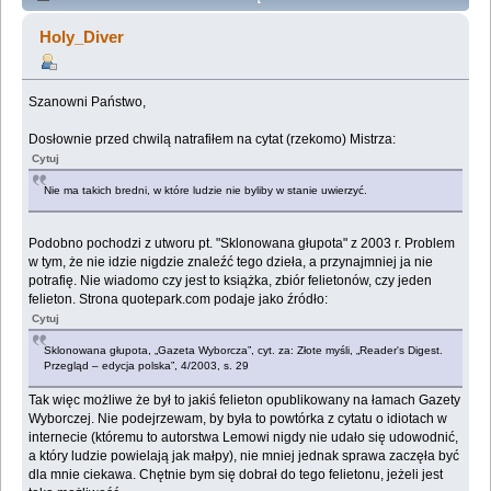
"Sklonowanej głupoty" (Przeczytany 16851 razy)
Holy_Diver
Szanowni Państwo,
Dosłownie przed chwilą natrafiłem na cytat (rzekomo) Mistrza:
Cytuj
Nie ma takich bredni, w które ludzie nie byliby w stanie uwierzyć.
Podobno pochodzi z utworu pt. "Sklonowana głupota" z 2003 r. Problem
w tym, że nie idzie nigdzie znaleźć tego dzieła, a przynajmniej ja nie
potrafię. Nie wiadomo czy jest to książka, zbiór felietonów, czy jeden
felieton. Strona quotepark.com podaje jako źródło:
Cytuj
Sklonowana głupota, „Gazeta Wyborcza”, cyt. za: Złote myśli, „Reader's Digest.
Przegląd – edycja polska”, 4/2003, s. 29
Tak więc możliwe że był to jakiś felieton opublikowany na łamach Gazety
Wyborczej. Nie podejrzewam, by była to powtórka z cytatu o idiotach w
internecie (któremu to autorstwa Lemowi nigdy nie udało się udowodnić,
a który ludzie powielają jak małpy), nie mniej jednak sprawa zaczęła być
dla mnie ciekawa. Chętnie bym się dobrał do tego felietonu, jeżeli jest