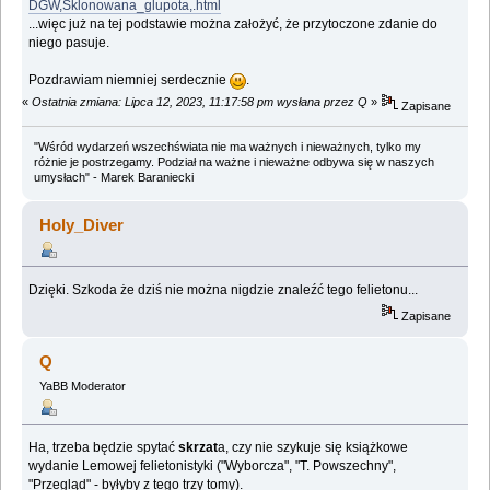
DGW,Sklonowana_glupota,.html
...więc już na tej podstawie można założyć, że przytoczone zdanie do
niego pasuje.
Pozdrawiam niemniej serdecznie
.
«
Ostatnia zmiana: Lipca 12, 2023, 11:17:58 pm wysłana przez Q
»
Zapisane
"Wśród wydarzeń wszechświata nie ma ważnych i nieważnych, tylko my
różnie je postrzegamy. Podział na ważne i nieważne odbywa się w naszych
umysłach" - Marek Baraniecki
Holy_Diver
Dzięki. Szkoda że dziś nie można nigdzie znaleźć tego felietonu...
Zapisane
Q
YaBB Moderator
Ha, trzeba będzie spytać
skrzat
a, czy nie szykuje się książkowe
wydanie Lemowej felietonistyki ("Wyborcza", "T. Powszechny",
"Przegląd" - byłyby z tego trzy tomy).