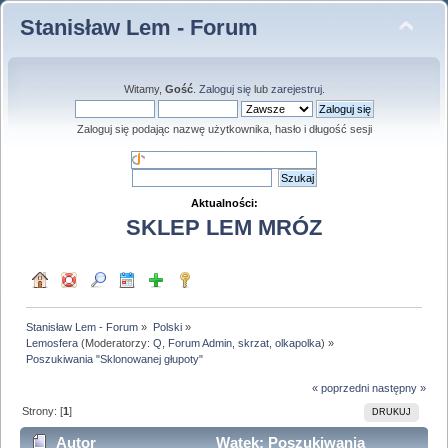
Stanisław Lem - Forum
Witamy,
Gość
.
Zaloguj się
lub
zarejestruj
.
Zaloguj się podając nazwę użytkownika, hasło i długość sesji
Aktualności:
SKLEP LEM MRÓZ
Stanisław Lem - Forum
»
Polski
»
Lemosfera
(Moderatorzy:
Q
,
Forum Admin
,
skrzat
,
olkapolka
) »
Poszukiwania "Sklonowanej głupoty"
« poprzedni
następny »
Strony: [
1
]
DRUKUJ
Autor
Wątek: Poszukiwania