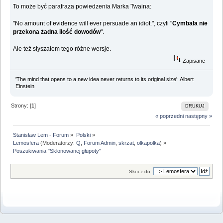
To może być parafraza powiedzenia Marka Twaina:
"No amount of evidence will ever persuade an idiot.", czyli "
Cymbała nie
przekona żadna ilość dowodów
".
Ale też słyszałem tego różne wersje.
Zapisane
'The mind that opens to a new idea never returns to its original size': Albert
Einstein
Strony: [
1
]
DRUKUJ
« poprzedni
następny »
Stanisław Lem - Forum
»
Polski
»
Lemosfera
(Moderatorzy:
Q
,
Forum Admin
,
skrzat
,
olkapolka
) »
Poszukiwania "Sklonowanej głupoty"
Skocz do: