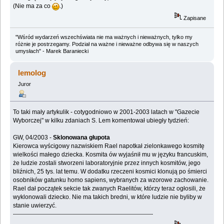
(Nie ma za co
.)
Zapisane
"Wśród wydarzeń wszechświata nie ma ważnych i nieważnych, tylko my
różnie je postrzegamy. Podział na ważne i nieważne odbywa się w naszych
umysłach" - Marek Baraniecki
lemolog
Juror
To taki mały artykulik - cotygodniowo w 2001-2003 latach w "Gazecie
Wyborczej" w kilku zdaniach S. Lem komentował ubiegły tydzień:
GW, 04/2003 -
Sklonowana głupota
Kierowca wyścigowy nazwiskiem Rael napotkał zielonkawego kosmitę
wielkości małego dziecka. Kosmita ów wyjaśnił mu w języku francuskim,
że ludzie zostali stworzeni laboratoryjnie przez innych kosmitów, jego
bliźnich, 25 tys. lat temu. W dodatku rzeczeni kosmici klonują po śmierci
osobników gatunku homo sapiens, wybranych za wzorowe zachowanie.
Rael dał początek sekcie tak zwanych Raelitów, którzy teraz ogłosili, że
wyklonowali dziecko. Nie ma takich bredni, w które ludzie nie byliby w
stanie uwierzyć.
----------------------------------------------------------------------