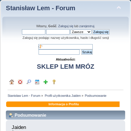
Stanisław Lem - Forum
Witamy,
Gość
.
Zaloguj się
lub
zarejestruj
.
Zaloguj się podając nazwę użytkownika, hasło i długość sesji
Aktualności:
SKLEP LEM MRÓZ
Stanisław Lem - Forum
»
Profil użytkownika Jaiden
»
Podsumowanie
Informacja o Profilu
Podsumowanie
Jaiden 