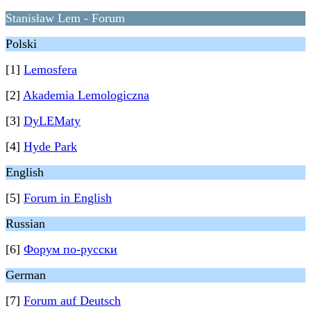
Stanisław Lem - Forum
Polski
[1]
Lemosfera
[2]
Akademia Lemologiczna
[3]
DyLEMaty
[4]
Hyde Park
English
[5]
Forum in English
Russian
[6]
Форум по-русски
German
[7]
Forum auf Deutsch