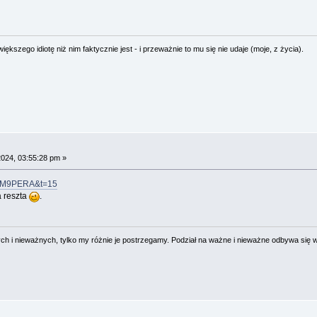
ększego idiotę niż nim faktycznie jest - i przeważnie to mu się nie udaje (moje, z życia).
2024, 03:55:28 pm »
UVM9PERA&t=15
ła reszta
.
 i nieważnych, tylko my różnie je postrzegamy. Podział na ważne i nieważne odbywa się 