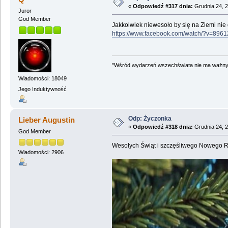
«
Odpowiedź #317 dnia:
Grudnia 24, 2
Juror
God Member
Jakkolwiek niewesoło by się na Ziemi nie
https://www.facebook.com/watch/?v=89
"Wśród wydarzeń wszechświata nie ma ważnych
Wiadomości: 18049
Jego Induktywność
Odp: Życzonka
Lieber Augustin
«
Odpowiedź #318 dnia:
Grudnia 24, 2
God Member
Wesołych Świąt i szczęśliwego Nowego R
Wiadomości: 2906