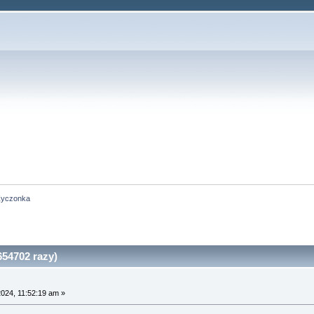
Życzonka
54702 razy)
2024, 11:52:19 am »