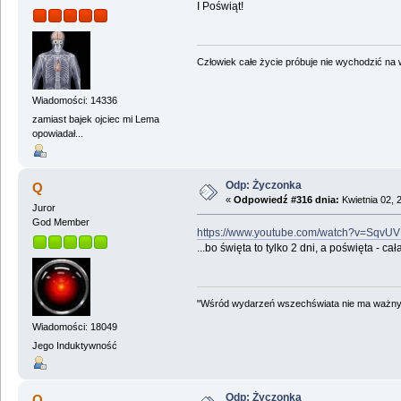
I Poświąt!
Człowiek całe życie próbuje nie wychodzić na wi
Wiadomości: 14336
zamiast bajek ojciec mi Lema
opowiadał...
Odp: Życzonka
Q
«
Odpowiedź #316 dnia:
Kwietnia 02, 
Juror
God Member
https://www.youtube.com/watch?v=Sqv
...bo święta to tylko 2 dni, a poświęta - ca
"Wśród wydarzeń wszechświata nie ma ważnych
Wiadomości: 18049
Jego Induktywność
Odp: Życzonka
Q