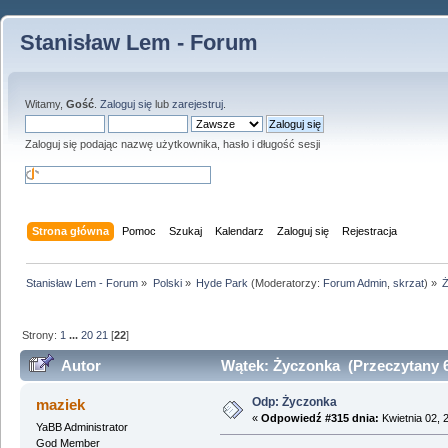
Stanisław Lem - Forum
Witamy,
Gość
.
Zaloguj się
lub
zarejestruj
.
Zaloguj się podając nazwę użytkownika, hasło i długość sesji
Strona główna
Pomoc
Szukaj
Kalendarz
Zaloguj się
Rejestracja
Stanisław Lem - Forum
»
Polski
»
Hyde Park
(Moderatorzy:
Forum Admin
,
skrzat
) »
Strony:
1
...
20
21
[
22
]
Autor
Wątek: Życzonka (Przeczytany 6
Odp: Życzonka
maziek
«
Odpowiedź #315 dnia:
Kwietnia 02, 
YaBB Administrator
God Member