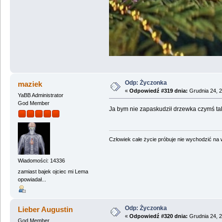
Odp: Życzonka
maziek
«
Odpowiedź #319 dnia:
Grudnia 24, 2
YaBB Administrator
God Member
Ja bym nie zapaskudził drzewka czymś t
Człowiek całe życie próbuje nie wychodzić na wi
Wiadomości: 14336
zamiast bajek ojciec mi Lema
opowiadał...
Odp: Życzonka
Lieber Augustin
«
Odpowiedź #320 dnia:
Grudnia 24, 2
God Member