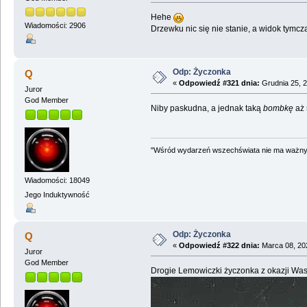
Hehe
Wiadomości: 2906
Drzewku nic się nie stanie, a widok tymc
Odp: Życzonka
Q
«
Odpowiedź #321 dnia:
Grudnia 25, 2
Juror
God Member
Niby paskudna, a jednak taką
bombkę
aż 
"Wśród wydarzeń wszechświata nie ma ważnych
Wiadomości: 18049
Jego Induktywność
Odp: Życzonka
Q
«
Odpowiedź #322 dnia:
Marca 08, 202
Juror
God Member
Drogie Lemowiczki życzonka z okazji Wa