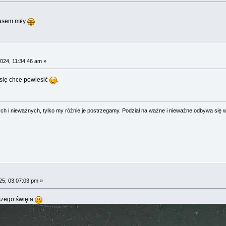
zasem miły
024, 11:34:46 am »
się chce powiesić
.
 i nieważnych, tylko my różnie je postrzegamy. Podział na ważne i nieważne odbywa się 
5, 03:07:03 pm »
szego święta
.