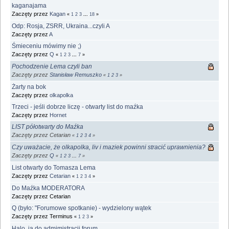
kaganajama
Zaczęty przez
Kagan
«
1
2
3
...
18
»
Odp: Rosja, ZSRR, Ukraina...czyli A
Zaczęty przez
A
Śmieceniu mówimy nie ;)
Zaczęty przez
Q
«
1
2
3
...
7
»
Pochodzenie Lema czyli ban
Zaczęty przez
Stanisław Remuszko
«
1
2
3
»
Żarty na bok
Zaczęty przez
olkapolka
Trzeci - jeśli dobrze liczę - otwarty list do maźka
Zaczęty przez
Hornet
LIST półotwarty do Maźka
Zaczęty przez Cetarian
«
1
2
3
4
»
Czy uważacie, że olkapolka, liv i maziek powinni stracić uprawnienia?
Zaczęty przez
Q
«
1
2
3
...
7
»
List otwarty do Tomasza Lema
Zaczęty przez
Cetarian
«
1
2
3
4
»
Do Maźka MODERATORA
Zaczęty przez Cetarian
Q (było: "Forumowe spotkanie) - wydzielony wątek
Zaczęty przez Terminus
«
1
2
3
»
Halo, ja do admimistracji forum