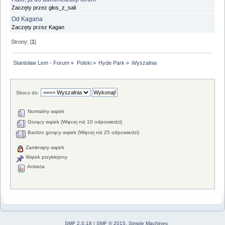
Zaczęty przez głos_z_sali
Od Kagana
Zaczęty przez Kagan
Strony: [
1
]
Stanisław Lem - Forum
»
Polski
»
Hyde Park
»
Wyszalnia
Skocz do:
Normalny wątek
Gorący wątek (Więcej niż 10 odpowiedzi)
Bardzo gorący wątek (Więcej niż 25 odpowiedzi)
Zamknięty wątek
Wątek przyklejony
Ankieta
SMF 2.0.18
|
SMF © 2015
,
Simple Machines