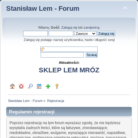
Stanisław Lem - Forum
Witamy,
Gość
.
Zaloguj się
lub
zarejestruj
.
Zaloguj się podając nazwę użytkownika, hasło i długość sesji
Aktualności:
SKLEP LEM MRÓZ
Stanisław Lem - Forum
»
Rejestracja
Regulamin rejestracji
Poprzez rejestrację na tym forum wyrażasz zgodę, że nie będziesz
wysyłał/a żadnych treści, które są fałszywe, zniesławiające,
niedokładne, obraźliwe, wulgarne, wyrażające nienawiść, napastliwe,
obsceniczne, profanujące orientację seksualną, grożące, naruszające