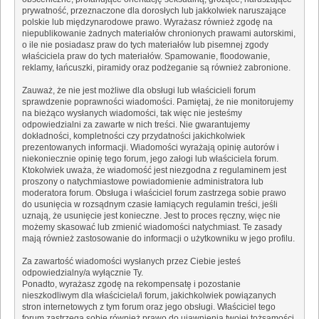
prywatność, przeznaczone dla dorosłych lub jakkolwiek naruszające
polskie lub międzynarodowe prawo. Wyrażasz również zgodę na
niepublikowanie żadnych materiałów chronionych prawami autorskimi,
o ile nie posiadasz praw do tych materiałów lub pisemnej zgody
właściciela praw do tych materiałów. Spamowanie, floodowanie,
reklamy, łańcuszki, piramidy oraz podżeganie są również zabronione.
Zauważ, że nie jest możliwe dla obsługi lub właścicieli forum
sprawdzenie poprawności wiadomości. Pamiętaj, że nie monitorujemy
na bieżąco wysłanych wiadomości, tak więc nie jesteśmy
odpowiedzialni za zawarte w nich treści. Nie gwarantujemy
dokładności, kompletności czy przydatności jakichkolwiek
prezentowanych informacji. Wiadomości wyrażają opinię autorów i
niekoniecznie opinię tego forum, jego załogi lub właściciela forum.
Ktokolwiek uważa, że wiadomość jest niezgodna z regulaminem jest
proszony o natychmiastowe powiadomienie administratora lub
moderatora forum. Obsługa i właściciel forum zastrzega sobie prawo
do usunięcia w rozsądnym czasie łamiących regulamin treści, jeśli
uznają, że usunięcie jest konieczne. Jest to proces ręczny, więc nie
możemy skasować lub zmienić wiadomości natychmiast. Te zasady
mają również zastosowanie do informacji o użytkowniku w jego profilu.
Za zawartość wiadomości wysłanych przez Ciebie jesteś
odpowiedzialny/a wyłącznie Ty.
Ponadto, wyrażasz zgodę na rekompensatę i pozostanie
nieszkodliwym dla właściciela/i forum, jakichkolwiek powiązanych
stron internetowych z tym forum oraz jego obsługi. Właściciel tego
forum zastrzega sobie również prawo do ujawnienia twojej tożsamości