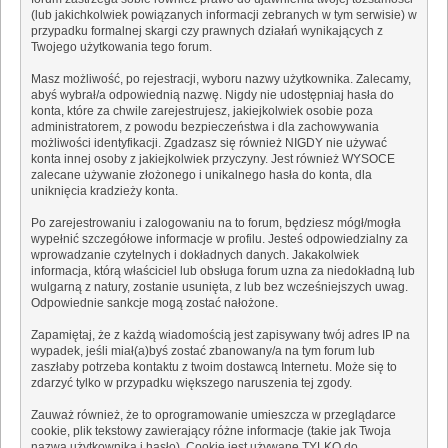
(lub jakichkolwiek powiązanych informacji zebranych w tym serwisie) w
przypadku formalnej skargi czy prawnych działań wynikających z
Twojego użytkowania tego forum.
Masz możliwość, po rejestracji, wyboru nazwy użytkownika. Zalecamy,
abyś wybrał/a odpowiednią nazwę. Nigdy nie udostępniaj hasła do
konta, które za chwile zarejestrujesz, jakiejkolwiek osobie poza
administratorem, z powodu bezpieczeństwa i dla zachowywania
możliwości identyfikacji. Zgadzasz się również NIGDY nie używać
konta innej osoby z jakiejkolwiek przyczyny. Jest również WYSOCE
zalecane używanie złożonego i unikalnego hasła do konta, dla
uniknięcia kradzieży konta.
Po zarejestrowaniu i zalogowaniu na to forum, będziesz mógł/mogła
wypełnić szczegółowe informacje w profilu. Jesteś odpowiedzialny za
wprowadzanie czytelnych i dokładnych danych. Jakakolwiek
informacja, którą właściciel lub obsługa forum uzna za niedokładną lub
wulgarną z natury, zostanie usunięta, z lub bez wcześniejszych uwag.
Odpowiednie sankcje mogą zostać nałożone.
Zapamiętaj, że z każdą wiadomością jest zapisywany twój adres IP na
wypadek, jeśli miał(a)byś zostać zbanowany/a na tym forum lub
zaszłaby potrzeba kontaktu z twoim dostawcą Internetu. Może się to
zdarzyć tylko w przypadku większego naruszenia tej zgody.
Zauważ również, że to oprogramowanie umieszcza w przeglądarce
cookie, plik tekstowy zawierający różne informacje (takie jak Twoja
nazwa użytkownika i hasło). Cookie jest używane TYLKO do