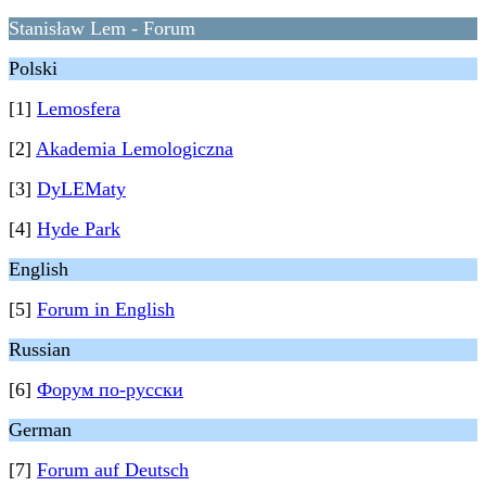
Stanisław Lem - Forum
Polski
[1]
Lemosfera
[2]
Akademia Lemologiczna
[3]
DyLEMaty
[4]
Hyde Park
English
[5]
Forum in English
Russian
[6]
Форум по-русски
German
[7]
Forum auf Deutsch