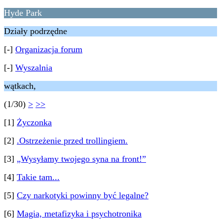
Hyde Park
Działy podrzędne
[-]
Organizacja forum
[-]
Wyszalnia
wątkach,
(1/30)
>
>>
[1]
Życzonka
[2]
.Ostrzeżenie przed trollingiem.
[3]
„Wysyłamy twojego syna na front!”
[4]
Takie tam...
[5]
Czy narkotyki powinny być legalne?
[6]
Magia, metafizyka i psychotronika