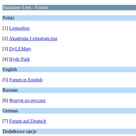
Stanisław Lem - Forum
Polski
[1]
Lemosfera
[2]
Akademia Lemologiczna
[3]
DyLEMaty
[4]
Hyde Park
English
[5]
Forum in English
Russian
[6]
Форум по-русски
German
[7]
Forum auf Deutsch
Dodatkowe opcje