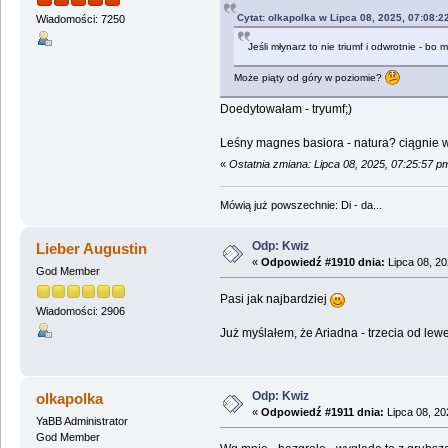
Cytat: olkapolka w Lipca 08, 2025, 07:08:2
Wiadomości: 7250
Jeśli młynarz to nie triumf i odwrotnie - bo
Może piąty od góry w poziomie?
Doedytowałam - tryumf;)
Leśny magnes basiora - natura? ciągnie wi
«
Ostatnia zmiana: Lipca 08, 2025, 07:25:57 p
Mówią już powszechnie: Di - da...
Odp: Kwiz
Lieber Augustin
«
Odpowiedź #1910 dnia:
Lipca 08, 20
God Member
Pasi jak najbardziej
Wiadomości: 2906
Już myślałem, że Ariadna - trzecia od lew
Odp: Kwiz
olkapolka
«
Odpowiedź #1911 dnia:
Lipca 08, 20
YaBB Administrator
God Member