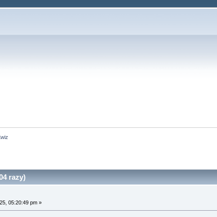
wiz
4 razy)
25, 05:20:49 pm »