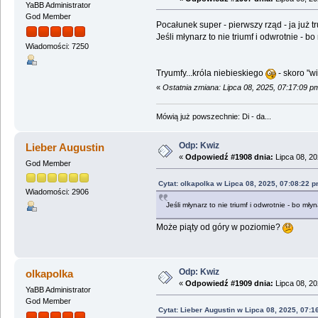
YaBB Administrator
God Member
Pocałunek super - pierwszy rząd - ja już 
Jeśli młynarz to nie triumf i odwrotnie - b
Wiadomości: 7250
Tryumfy...króla niebieskiego
- skoro "wi
«
Ostatnia zmiana: Lipca 08, 2025, 07:17:09 p
Mówią już powszechnie: Di - da...
Odp: Kwiz
Lieber Augustin
«
Odpowiedź #1908 dnia:
Lipca 08, 20
God Member
Cytat: olkapolka w Lipca 08, 2025, 07:08:22 
Wiadomości: 2906
Jeśli młynarz to nie triumf i odwrotnie - bo mł
Może piąty od góry w poziomie?
Odp: Kwiz
olkapolka
«
Odpowiedź #1909 dnia:
Lipca 08, 20
YaBB Administrator
God Member
Cytat: Lieber Augustin w Lipca 08, 2025, 07:1