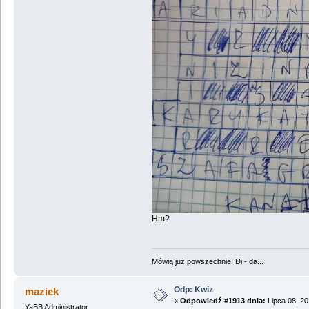
Hm?
Mówią już powszechnie: Di - da...
Odp: Kwiz
maziek
«
Odpowiedź #1913 dnia:
Lipca 08, 20
YaBB Administrator