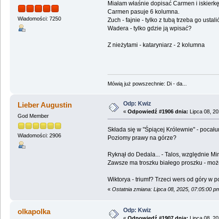
Miałam właśnie dopisać Carmen i iskierkę/
Carmen pasuje 6 kolumna.
Wiadomości: 7250
Zuch - fajnie - tylko z tubą trzeba go ustal
Wadera - tylko gdzie ją wpisać?
Z nieżytami - kataryniarz - 2 kolumna
Mówią już powszechnie: Di - da...
Odp: Kwiz
Lieber Augustin
«
Odpowiedź #1906 dnia:
Lipca 08, 20
God Member
Składa się w "Śpiącej Królewnie" - pocał
Wiadomości: 2906
Poziomy prawy na górze?
Ryknął do Dedala... - Talos, względnie M
Zawsze ma troszku białego proszku - mo
Wiktorya - triumf? Trzeci wers od góry w p
«
Ostatnia zmiana: Lipca 08, 2025, 07:05:00 p
Odp: Kwiz
olkapolka
«
Odpowiedź #1907 dnia:
Lipca 08, 20