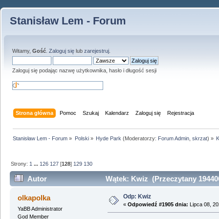
Stanisław Lem - Forum
Witamy,
Gość
.
Zaloguj się
lub
zarejestruj
.
Zaloguj się podając nazwę użytkownika, hasło i długość sesji
Strona główna
Pomoc
Szukaj
Kalendarz
Zaloguj się
Rejestracja
Stanisław Lem - Forum
»
Polski
»
Hyde Park
(Moderatorzy:
Forum Admin
,
skrzat
) »
K
Strony:
1
...
126
127
[
128
]
129
130
Autor
Wątek: Kwiz (Przeczytany 194400
Odp: Kwiz
olkapolka
«
Odpowiedź #1905 dnia:
Lipca 08, 20
YaBB Administrator
God Member