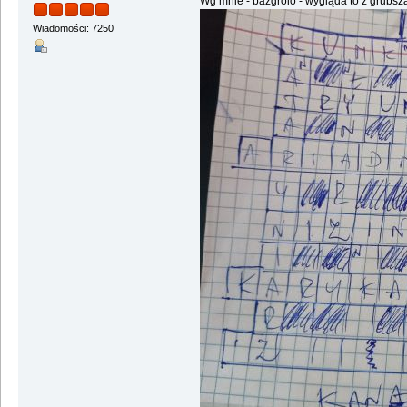
Wg mnie - bazgrolo - wygląda to z grubsza
Wiadomości: 7250