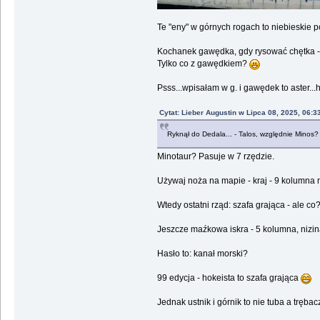
Te "eny" w górnych rogach to niebieskie p
Kochanek gawędka, gdy rysować chętka - 
Tylko co z gawędkiem?
Psss...wpisałam w g. i gawędek to aster...
Cytat: Lieber Augustin w Lipca 08, 2025, 06:3
Ryknął do Dedala... - Talos, względnie Minos
Minotaur? Pasuje w 7 rzędzie.
Używaj noża na mapie - kraj - 9 kolumna 
Wtedy ostatni rząd: szafa grająca - ale c
Jeszcze maźkowa iskra - 5 kolumna, nizina
Hasło to: kanał morski?
99 edycja - hokeista to szafa grająca
Jednak ustnik i górnik to nie tuba a trębacz,