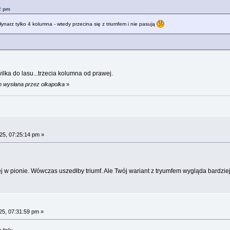
2 pm
 młynarz tylko 4 kolumna - wtedy przecina się z triumfem i nie pasują
lka do lasu...trzecia kolumna od prawej.
m wysłana przez olkapolka
»
25, 07:25:14 pm »
ej w pionie. Wówczas uszedłby triumf. Ale Twój wariant z tryumfem wygląda bardzi
25, 07:31:59 pm »