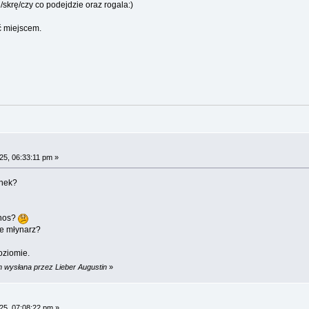
skrę/czy co podejdzie oraz rogala:)
ić miejscem.
25, 06:33:11 pm »
unek?
inos?
że młynarz?
oziomie.
m wysłana przez Lieber Augustin
»
25, 07:08:22 pm »