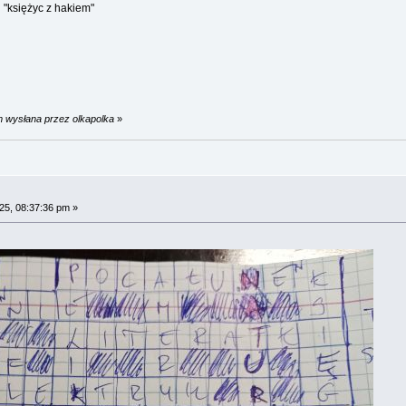
i "księżyc z hakiem"
m wysłana przez olkapolka
»
25, 08:37:36 pm »