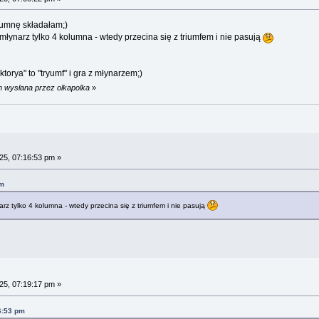
trumnę składałam;)
o młynarz tylko 4 kolumna - wtedy przecina się z triumfem i nie pasują
ktorya" to "tryumf" i gra z młynarzem;)
m wysłana przez olkapolka
»
25, 07:16:53 pm »
pm
ynarz tylko 4 kolumna - wtedy przecina się z triumfem i nie pasują
25, 07:19:17 pm »
6:53 pm