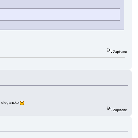
Zapisane
ej elegancko
Zapisane