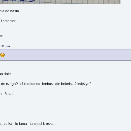
ola do hasła.
flamaster
hm.
3:11 pm
?
na dole.
o? do czego? a 14 kolumna: krętacz ale hokeista? księżyc?
 - 8 rząd.
 rzeIka - to tama - tam jest kreska...