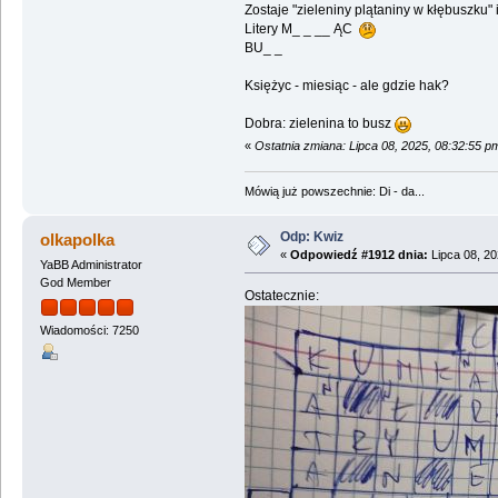
Zostaje "zieleniny plątaniny w kłębuszku" 
Litery M_ _ __ ĄC
BU_ _
Księżyc - miesiąc - ale gdzie hak?
Dobra: zielenina to busz
«
Ostatnia zmiana: Lipca 08, 2025, 08:32:55 p
Mówią już powszechnie: Di - da...
Odp: Kwiz
olkapolka
«
Odpowiedź #1912 dnia:
Lipca 08, 20
YaBB Administrator
God Member
Ostatecznie:
Wiadomości: 7250