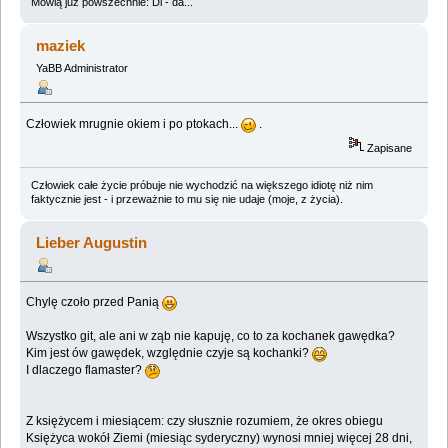
Mówią już powszechnie: Di - da...
maziek
YaBB Administrator
Człowiek mrugnie okiem i po ptokach...
.
Zapisane
Człowiek całe życie próbuje nie wychodzić na większego idiotę niż nim
faktycznie jest - i przeważnie to mu się nie udaje (moje, z życia).
Lieber Augustin
Chylę czoło przed Panią
Wszystko git, ale ani w ząb nie kapuję, co to za kochanek gawędka?
Kim jest ów gawędek, względnie czyje są kochanki?
I dlaczego flamaster?
Z księżycem i miesiącem: czy słusznie rozumiem, że okres obiegu
Księżyca wokół Ziemi (miesiąc syderyczny) wynosi mniej więcej 28 dni,