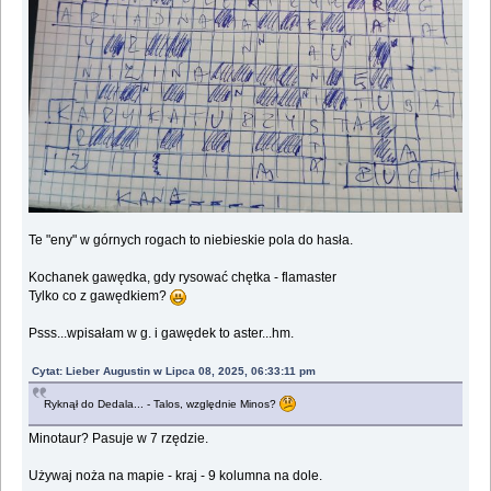
Te "eny" w górnych rogach to niebieskie pola do hasła.
Kochanek gawędka, gdy rysować chętka - flamaster
Tylko co z gawędkiem?
Psss...wpisałam w g. i gawędek to aster...hm.
Cytat: Lieber Augustin w Lipca 08, 2025, 06:33:11 pm
Ryknął do Dedala... - Talos, względnie Minos?
Minotaur? Pasuje w 7 rzędzie.
Używaj noża na mapie - kraj - 9 kolumna na dole.