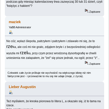
podczas gdy miesiąc kalendarzowy trwa zazwyczaj 30 lub 31 dzień, czyli
"księżyc z hakiem"?
Zapisane
maziek
YaBB Administrator
No cóż, wyłazi ślepota, patrzyłem i patrzyłem i zdawało mi się, że to
rze
ka, ale coś mi nie grało, zdjąłem bryle i z bezpośredniej odległości
rzel
wyszła mi
ka, przy czym przez wrodzoną dysortografię w chwili
uniesienia nie załapałem, że "żel" się pisze jednak, na ogół, przez "ż"...
Zapisane
Człowiek całe życie próbuje nie wychodzić na większego idiotę niż nim
faktycznie jest - i przeważnie to mu się nie udaje (moje, z życia).
Lieber Augustin
Też myślałem, że kreska pionowa to litera L, a okazało się, iż to tama na
rzece.