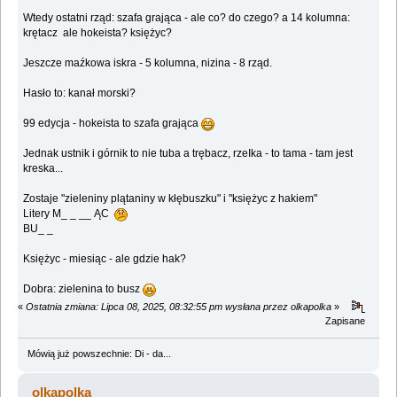
Wtedy ostatni rząd: szafa grająca - ale co? do czego? a 14 kolumna:
krętacz ale hokeista? księżyc?
Jeszcze maźkowa iskra - 5 kolumna, nizina - 8 rząd.
Hasło to: kanał morski?
99 edycja - hokeista to szafa grająca
Jednak ustnik i górnik to nie tuba a trębacz, rzeIka - to tama - tam jest
kreska...
Zostaje "zieleniny plątaniny w kłębuszku" i "księżyc z hakiem"
Litery M_ _ __ ĄC
BU_ _
Księżyc - miesiąc - ale gdzie hak?
Dobra: zielenina to busz
«
Ostatnia zmiana: Lipca 08, 2025, 08:32:55 pm wysłana przez olkapolka
»
Zapisane
Mówią już powszechnie: Di - da...
olkapolka