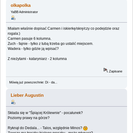
1946001 razy)
olkapolka
YaBB Administrator
Miałam właśnie dopisać Carmen i iskierkę/skrę/czy co podejdzie oraz
rogala:)
Carmen pasuje 6 kolumna.
Zuch - fajnie - tylko z tubą trzeba go ustalić miejscem.
Wadera - tylko gdzie ją wpisać?
Z nieżytami - kataryniarz - 2 kolumna
Zapisane
Mówią już powszechnie: Di - da...
Lieber Augustin
Składa się w "Śpiącej Królewnie" - pocałunek?
Poziomy prawy na górze?
Ryknął do Dedala... - Talos, względnie Minos?
Zawsze ma troszku białego proszku - może młynarz?