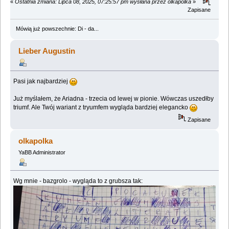
«
Ostatnia zmiana: Lipca 08, 2025, 07:25:57 pm wysłana przez olkapolka
»
Zapisane
Mówią już powszechnie: Di - da...
Lieber Augustin
Pasi jak najbardziej
Już myślałem, że Ariadna - trzecia od lewej w pionie. Wówczas uszedłby
triumf. Ale Twój wariant z tryumfem wygląda bardziej elegancko
Zapisane
olkapolka
YaBB Administrator
Wg mnie - bazgrolo - wygląda to z grubsza tak: