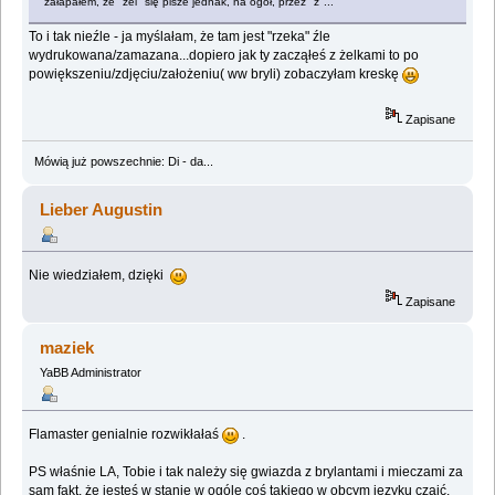
załapałem, że "żel" się pisze jednak, na ogół, przez "ż"...
To i tak nieźle - ja myślałam, że tam jest "rzeka" źle
wydrukowana/zamazana...dopiero jak ty zacząłeś z żelkami to po
powiększeniu/zdjęciu/założeniu( ww bryli) zobaczyłam kreskę
Zapisane
Mówią już powszechnie: Di - da...
Lieber Augustin
Nie wiedziałem, dzięki
Zapisane
maziek
YaBB Administrator
Flamaster genialnie rozwikłałaś
.
PS właśnie LA, Tobie i tak należy się gwiazda z brylantami i mieczami za
sam fakt, że jesteś w stanie w ogóle coś takiego w obcym języku czaić.