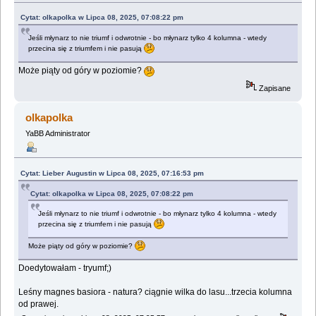
Cytat: olkapolka w Lipca 08, 2025, 07:08:22 pm
Jeśli młynarz to nie triumf i odwrotnie - bo młynarz tylko 4 kolumna - wtedy
przecina się z triumfem i nie pasują
Może piąty od góry w poziomie?
Zapisane
olkapolka
YaBB Administrator
Cytat: Lieber Augustin w Lipca 08, 2025, 07:16:53 pm
Cytat: olkapolka w Lipca 08, 2025, 07:08:22 pm
Jeśli młynarz to nie triumf i odwrotnie - bo młynarz tylko 4 kolumna - wtedy
przecina się z triumfem i nie pasują
Może piąty od góry w poziomie?
Doedytowałam - tryumf;)
Leśny magnes basiora - natura? ciągnie wilka do lasu...trzecia kolumna
od prawej.