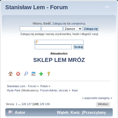
Stanisław Lem - Forum
Witamy,
Gość
.
Zaloguj się
lub
zarejestruj
.
Zaloguj się podając nazwę użytkownika, hasło i długość sesji
Aktualności:
SKLEP LEM MRÓZ
Stanisław Lem - Forum
»
Polski
»
Hyde Park
(Moderatorzy:
Forum Admin
,
skrzat
) »
Kwiz
« poprzedni
następny »
Strony:
1
...
126
127
[
128
]
129
130
DRUKUJ
Autor
Wątek: Kwiz (Przeczytany