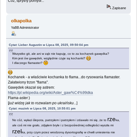
Cóż, sprytny pomysł...
Zapisane
olkapolka
YaBB Administrator
Cytat: Lieber Augustin w Lipca 08, 2025, 09:50:04 pm
Wszystko git, ale ani w ząb nie kapuję, co to za kochanek gawędka?
Kim jest ów gawędek, względnie czyje są kochanki?
I dlaczego flamaster?
Kochanek - a właściwie kochanka to flama...do rysowania flamaster.
Załatwiony trzon "flama".
Gawędek okazał się astrem:
https://pl.wikipedia.org/wiki/Aster_gaw%C4%99dka
Flama-aster:)
[
już widzę jak to rozwalam po ukraińsku
...]
Cytat: maziek w Lipca 08, 2025, 10:55:01 pm
rze
No cóż, wyłazi ślepota, patrzyłem i patrzyłem i zdawało mi się, że to
ka,
ale coś mi nie grało, zdjąłem bryle i z bezpośredniej odległości wyszła mi
rzel
ka, przy czym przez wrodzoną dysortografię w chwili uniesienia nie