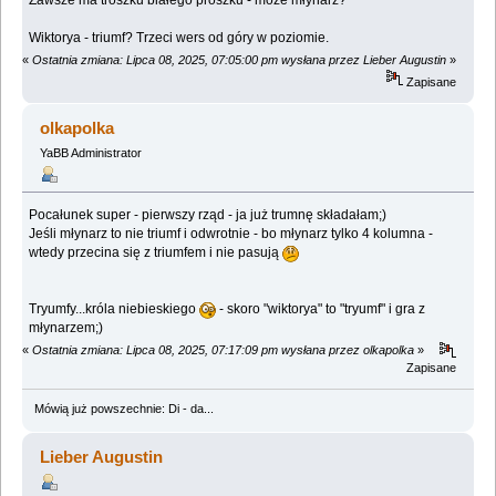
Wiktorya - triumf? Trzeci wers od góry w poziomie.
«
Ostatnia zmiana: Lipca 08, 2025, 07:05:00 pm wysłana przez Lieber Augustin
»
Zapisane
olkapolka
YaBB Administrator
Pocałunek super - pierwszy rząd - ja już trumnę składałam;)
Jeśli młynarz to nie triumf i odwrotnie - bo młynarz tylko 4 kolumna -
wtedy przecina się z triumfem i nie pasują
Tryumfy...króla niebieskiego
- skoro "wiktorya" to "tryumf" i gra z
młynarzem;)
«
Ostatnia zmiana: Lipca 08, 2025, 07:17:09 pm wysłana przez olkapolka
»
Zapisane
Mówią już powszechnie: Di - da...
Lieber Augustin